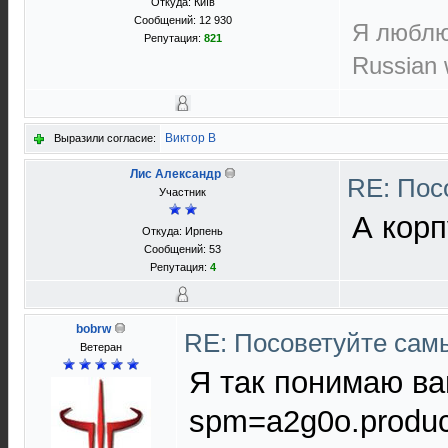
Откуда: Київ
Сообщений: 12 930
Я люблю 
Репутация:
821
Russian w
Виктор В
Выразили согласие:
Лис Александр
RE: Пос
Участник
А корп
Откуда: Ирпень
Сообщений: 53
Репутация:
4
bobrw
RE: Посоветуйте сам
Ветеран
Я так понимаю вам
spm=a2g0o.produc