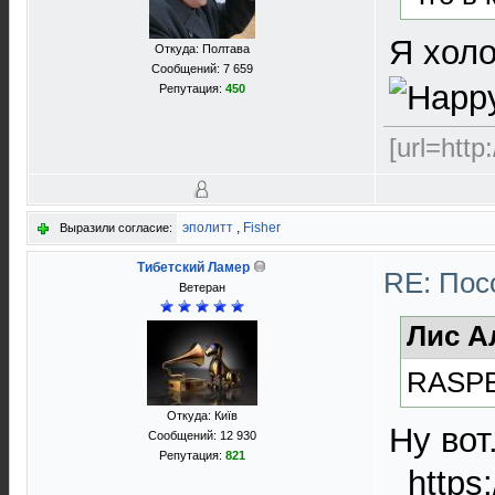
Я холо
Откуда: Полтава
Сообщений: 7 659
Репутация:
450
[url=http
эполитт
,
Fisher
Выразили согласие:
Тибетский Ламер
RE: Пос
Ветеран
Лис А
RASPB
Откуда: Київ
Ну вот
Сообщений: 12 930
Репутация:
821
_https