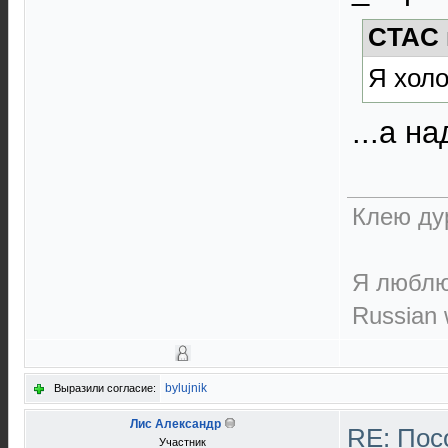
CTAC 
Я холо
...а н
Клею дур
Я люблю 
Russian w
bylujnik
Выразили согласие:
Лис Александр
RE: Пос
Участник