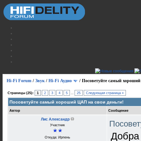
Hi-Fi Forum
/
Звук
/
Hi-Fi Аудио
/
Посоветуйте самый хороший 
Страницы (25):
1
2
3
4
5
...
25
Следующая страница »
Посоветуйте самый хороший ЦАП на свои деньги!
Автор
Сообщение
Лис Александр
Посовет
Участник
Добра 
Откуда: Ирпень