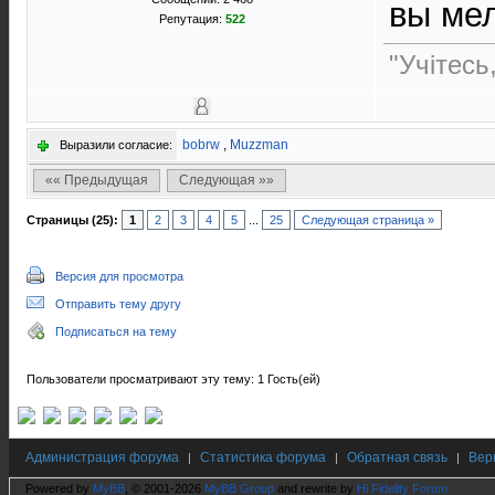
вы мел
Репутация:
522
"Учітесь
bobrw
,
Muzzman
Выразили согласие:
«« Предыдущая
Следующая »»
Страницы (25):
1
2
3
4
5
...
25
Следующая страница »
Версия для просмотра
Отправить тему другу
Подписаться на тему
Пользователи просматривают эту тему: 1 Гость(ей)
Администрация форума
Статистика форума
Обратная связь
Вер
|
|
|
Powered by
MyBB
, © 2001-2026
MyBB Group
and rewrite by
Hi Fidelity Forum