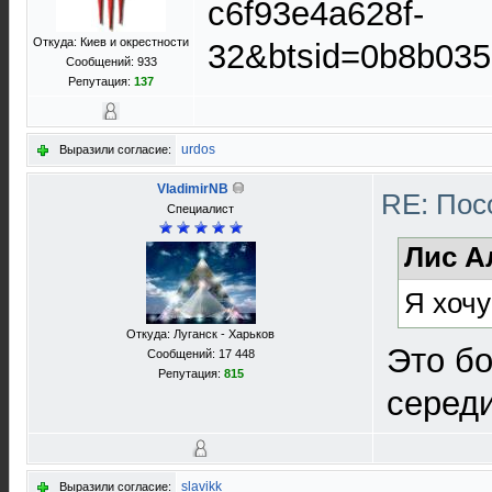
c6f93e4a628f-
Откуда: Киев и окрестности
32&btsid=0b8b03
Сообщений: 933
Репутация:
137
urdos
Выразили согласие:
VladimirNB
RE: Пос
Специалист
Лис А
Я хочу
Откуда: Луганск - Харьков
Это бо
Сообщений: 17 448
Репутация:
815
середи
slavikk
Выразили согласие: