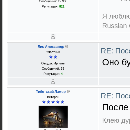
Сообщений: 12 930
Репутация:
821
Я люблю 
Russian w
Лис Александр
RE: Пос
Участник
Оно бу
Откуда: Ирпень
Сообщений: 53
Репутация:
4
Тибетский Ламер
RE: Пос
Ветеран
После 
Клею дур