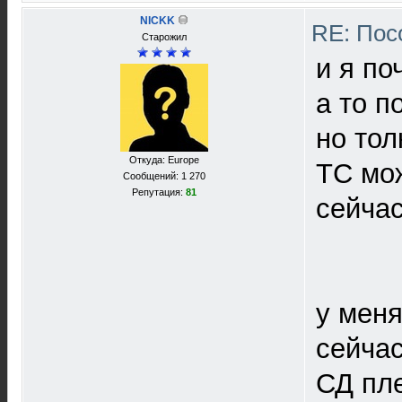
NICKK
RE: Пос
Старожил
и я по
а то п
но тол
Откуда: Europe
ТС мож
Сообщений: 1 270
Репутация:
81
сейчас
у меня
сейчас
СД пле