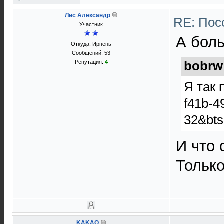
Лис Александр
RE: Пос
Участник
А боль
Откуда: Ирпень
Сообщений: 53
bobrw
Репутация:
4
Я так 
f41b-4
32&bt
И что 
Тольк
KAKAO