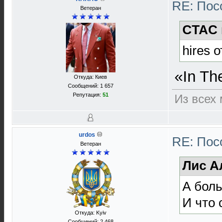
RE: Пос
Ветеран
CTAC 
hires 
«In Th
Откуда: Киев
Сообщений: 1 657
Репутация:
51
Из всех
urdos
RE: Пос
Ветеран
Лис А
А боль
И что 
Откуда: Kyiv
Сообщений: 2 468