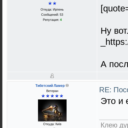
[quote
Откуда: Ирпень
Сообщений: 53
Репутация:
4
Ну вот
_https
А посл
Тибетский Ламер
RE: Пос
Ветеран
Это и 
Клею дур
Откуда: Київ