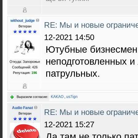
without_judge
RE: Мы и новые ограниче
Ветеран
12-2021 14:50
Ютубные бизнесмен
неподготовленных и
Откуда: Запорожье
Сообщений: 426
патрульных.
Репутация:
196
KAKAO
,
us7ign
Выразили согласие:
Audio Fanat
RE: Мы и новые ограниче
Ветеран
12-2021 15:27
Да там не только па