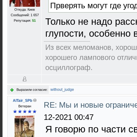
Прверять могут где угод
Откуда: Киев
Сообщений: 1 657
Только не надо расс
Репутация:
51
глупости, особенно в
Из всех меломанов, хорош
хорошего лампового отлич
осциллограф.
without_judge
Выразили согласие:
AlTair_SPb
RE: Мы и новые ограниче
Ветеран
12-2021 00:47
Я говорю по части св