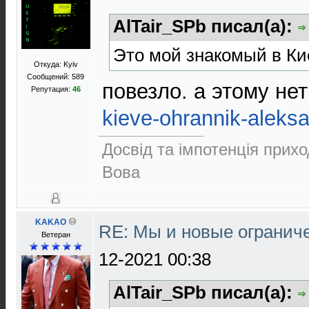
AlTair_SPb писал(а):
Это мой знакомый в Ки
Откуда: Kyiv
Сообщений: 589
повезло. а этому не
Репутация:
46
kieve-ohrannik-aleksa
Досвід та імпотенція прихо
Вова
KAKAO
RE: Мы и новые ограниче
Ветеран
12-2021 00:38
AlTair_SPb писал(а):