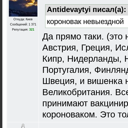
Antidevaytyi писал(а)
короновак невыездной
Откуда: Киев
Сообщений: 1 371
Репутация:
321
Да прямо таки. (это
Австрия, Греция, Ис
Кипр, Нидерланды, 
Португалия, Финлян
Швеция, и вишенка н
Великобритания. Вс
принимают вакцини
короноваком. Это то