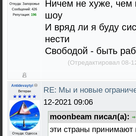
Ничем не хуже, чем 
Откуда: Запорожье
Сообщений: 426
шоу
Репутация:
196
И вряд ли я буду си
нести
Свободой - быть ра
(Отредактировал 08-1
Antidevaytyi
RE: Мы и новые ограниче
Ветеран
12-2021 09:06
moonbeam писал(а):
эти страны принимают
Откуда: Одесса