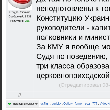
неподготовлены к то
Откуда: Украина
Конституцию Украины
Сообщений: 2 731
Репутация:
305
руководители - капи
полковники и министр
За КМУ я вообще мо
Судя по поведению
три класса образова
церковноприходской
(Отредактировал 08-
us7ign
,
yurickk
,
Outlaw
,
farner
,
seam777
,
VideoK
Выразили согласие: