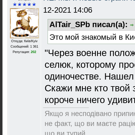
12-2021 14:06
AlTair_SPb писал(а):
Это мой знакомый в Ки
Откуда: Київ/Kyiv
Сообщений: 1 361
"Через военне поло
Репутация:
202
селюк, которому про
одиночестве. Нашел
Скажи мне кто твой з
короче ничего удиви
Якщо я несподівано припин
не факт, що ви маєте раці
що ви тупий.