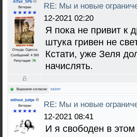
AlTair_SPb
RE: Мы и новые ограниче
Ветеран
12-2021 02:20
Я пока не привит к 
штука гривен не свет
Откуда: Одесса
Кстати, уже Зеля до
Сообщений: 4 369
Репутация:
76
начислять.
sazon
Выразили согласие:
without_judge
RE: Мы и новые ограниче
Ветеран
12-2021 08:41
И я свободен в этом