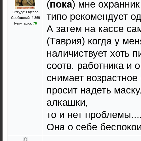
(
пока
) мне охранник
Откуда: Одесса
типо рекомендует од
Сообщений: 4 369
Репутация:
76
А затем на кассе с
(Таврия) когда у ме
наличиствует хоть п
соотв. работника и о
снимает возрастное 
просит надеть маску.
алкашки,
то и нет проблемы....
Она о себе беспоко