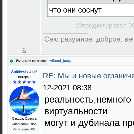
что они соснут
(Отредактировал 09
Сею разумное, доброе, ве
without_judge
Выразили согласие:
Antidevaytyi
RE: Мы и новые ограниче
Ветеран
12-2021 08:38
реальность,немного 
виртуальности
Откуда: Одесса
могут и дубинала пр
Сообщений: 954
Репутация:
481