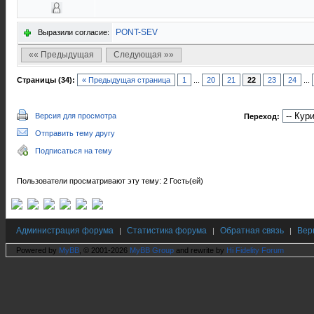
PONT-SEV
Выразили согласие:
«« Предыдущая
Следующая »»
Страницы (34):
« Предыдущая страница
1
...
20
21
22
23
24
...
Версия для просмотра
Переход:
Отправить тему другу
Подписаться на тему
Пользователи просматривают эту тему: 2 Гость(ей)
Администрация форума
Статистика форума
Обратная связь
Вер
|
|
|
Powered by
MyBB
, © 2001-2026
MyBB Group
and rewrite by
Hi Fidelity Forum