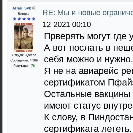
AlTair_SPb
RE: Мы и новые ограниче
Ветеран
12-2021 00:10
Прверять могут где у
А вот послать в пеш
Откуда: Одесса
себя можно и нужно
Сообщений: 4 369
Репутация:
76
Я не на авиарейс ре
сертификатом Пфайз
Остальные вакцины
имеют статус внутре
К слову, в Пиндоста
сертификата лететь.