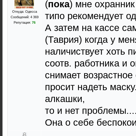
(
пока
) мне охранник
Откуда: Одесса
типо рекомендует од
Сообщений: 4 369
Репутация:
76
А затем на кассе с
(Таврия) когда у ме
наличиствует хоть п
соотв. работника и о
снимает возрастное 
просит надеть маску.
алкашки,
то и нет проблемы....
Она о себе беспоко