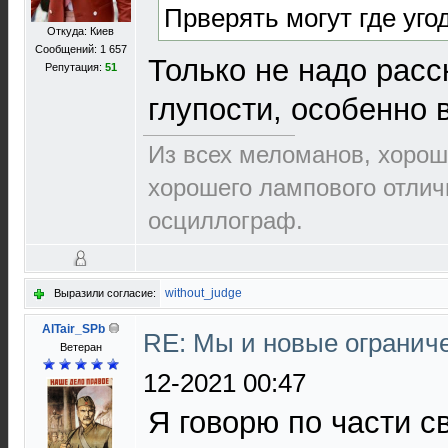
Прверять могут где угод
Откуда: Киев
Сообщений: 1 657
Только не надо расс
Репутация:
51
глупости, особенно в
Из всех меломанов, хорош
хорошего лампового отлич
осциллограф.
without_judge
Выразили согласие:
AlTair_SPb
RE: Мы и новые ограниче
Ветеран
12-2021 00:47
Я говорю по части св