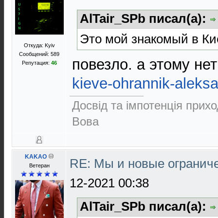
AlTair_SPb писал(а):
Это мой знакомый в Ки
Откуда: Kyiv
Сообщений: 589
повезло. а этому не
Репутация:
46
kieve-ohrannik-aleksa
Досвід та імпотенція прихо
Вова
KAKAO
RE: Мы и новые ограниче
Ветеран
12-2021 00:38
AlTair_SPb писал(а):