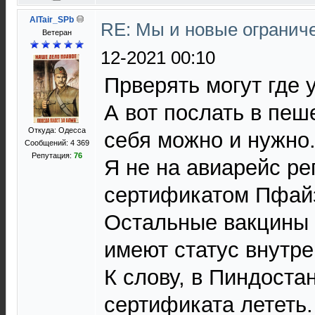
AlTair_SPb
RE: Мы и новые ограниче
Ветеран
12-2021 00:10
Прверять могут где у
А вот послать в пеш
Откуда: Одесса
себя можно и нужно
Сообщений: 4 369
Репутация:
76
Я не на авиарейс ре
сертификатом Пфайз
Остальные вакцины
имеют статус внутре
К слову, в Пиндоста
сертификата лететь.