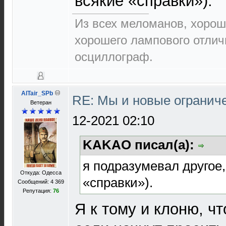
всякие «справки»).
Из всех меломанов, хорош
хорошего лампового отлич
осциллограф.
AlTair_SPb
RE: Мы и новые ограниче
Ветеран
12-2021 02:10
KAKAO писал(а):
я подразумевал другое,
Откуда: Одесса
«справки»).
Сообщений: 4 369
Репутация:
76
Я к тому и клоню, ч