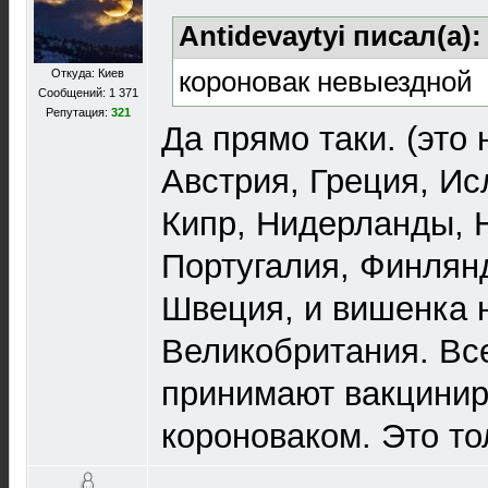
Antidevaytyi писал(а)
короновак невыездной
Откуда: Киев
Сообщений: 1 371
Репутация:
321
Да прямо таки. (это
Австрия, Греция, Ис
Кипр, Нидерланды, 
Португалия, Финлян
Швеция, и вишенка н
Великобритания. Вс
принимают вакцини
короноваком. Это то