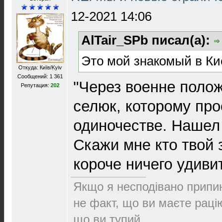
12-2021 14:06
AlTair_SPb писал(а):
Это мой знакомый в Ки
Откуда: Київ/Kyiv
Сообщений: 1 361
"Через военне поло
Репутация:
202
селюк, которому про
одиночестве. Нашел
Скажи мне кто твой з
короче ничего удиви
Якщо я несподівано припин
не факт, що ви маєте раці
що ви тупий.