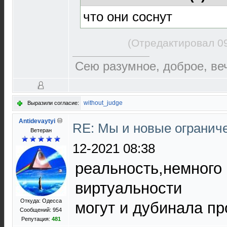
что они соснут
(Отредактировал 09
Сею разумное, доброе, ве
without_judge
Выразили согласие:
Antidevaytyi
RE: Мы и новые ограниче
Ветеран
12-2021 08:38
реальность,немного 
виртуальности
Откуда: Одесса
могут и дубинала пр
Сообщений: 954
Репутация:
481