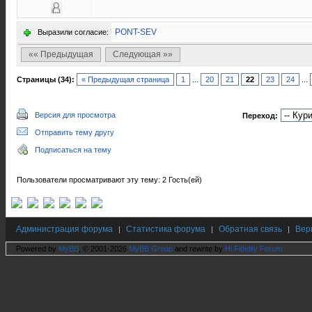
PONT-SEV
Выразили согласие:
«« Предыдущая
Следующая »»
Страницы (34):
« Предыдущая страница
1
...
20
21
22
23
24
...
Версия для просмотра
Переход:
Отправить тему другу
Подписаться на тему
Пользователи просматривают эту тему: 2 Гость(ей)
Администрация форума
Статистика форума
Обратная связь
Вер
|
|
|
Powered by
MyBB
, © 2001-2026
MyBB Group
and rewrite by
Hi Fidelity Forum