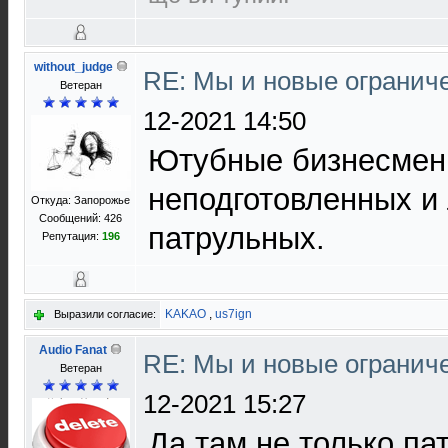
without_judge
RE: Мы и новые ограниче
Ветеран
12-2021 14:50
Ютубные бизнесмен
неподготовленных и
Откуда: Запорожье
Сообщений: 426
патрульных.
Репутация:
196
KAKAO
,
us7ign
Выразили согласие:
Audio Fanat
RE: Мы и новые ограниче
Ветеран
12-2021 15:27
Да там не только па