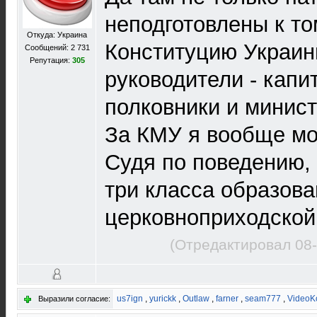
неподготовлены к то
Откуда: Украина
Конституцию Украины
Сообщений: 2 731
Репутация:
305
руководители - капи
полковники и министр
За КМУ я вообще мо
Судя по поведению
три класса образова
церковноприходской
(Отредактировал 08-
us7ign
,
yurickk
,
Outlaw
,
farner
,
seam777
,
VideoK
Выразили согласие: