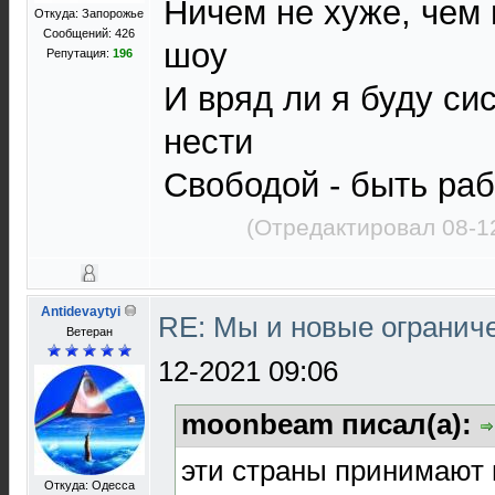
Ничем не хуже, чем 
Откуда: Запорожье
Сообщений: 426
шоу
Репутация:
196
И вряд ли я буду си
нести
Свободой - быть ра
(Отредактировал 08-1
Antidevaytyi
RE: Мы и новые ограниче
Ветеран
12-2021 09:06
moonbeam писал(а):
эти страны принимают
Откуда: Одесса