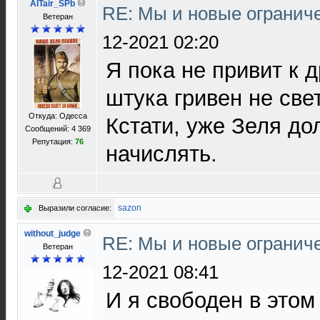
AlTair_SPb
RE: Мы и новые ограниче
Ветеран
12-2021 02:20
Я пока не привит к 
штука гривен не свет
Откуда: Одесса
Кстати, уже Зеля до
Сообщений: 4 369
Репутация:
76
начислять.
sazon
Выразили согласие:
without_judge
RE: Мы и новые ограниче
Ветеран
12-2021 08:41
И я свободен в этом