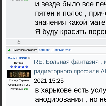
и везде было все пе
пятен и полос , при
значения какой мате
Я буду красить пор
serglobo
,
BorisIvanovich
Выразили согласие:
Made in USSR
RE: Больная фантазия , 
Ветеран
радиаторного профиля 
2021 15:25
Откуда: Харьков
Сообщений: 4 059
в харькове есть усл
Репутация:
296
анодирования , но н