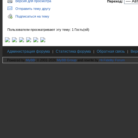
Версия для просмотра
Переход:
Отправить тему другу
Подписаться на тему
Пользователи просматривают эту тему: 1 Гость(ей)
Администрация форума
Статистика форума
Обратная связь
Вер
|
|
|
Powered by
MyBB
, © 2001-2026
MyBB Group
and rewrite by
Hi Fidelity Forum