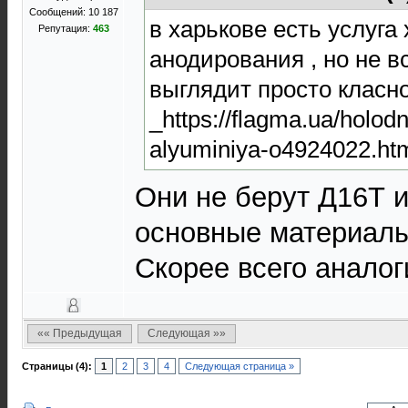
Сообщений: 10 187
в харькове есть услуга
Репутация:
463
анодирования , но не в
выглядит просто класно
_https://flagma.ua/holod
alyuminiya-o4924022.ht
Они не берут Д16Т и 
основные материалы
Скорее всего аналог
«« Предыдущая
Следующая »»
Страницы (4):
1
2
3
4
Следующая страница »