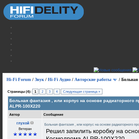
Hi-Fi Forum
/
Звук
/
Hi-Fi Аудио
/
Авторские работы
/
Больная 
Страницы (4):
1
2
3
4
Следующая страница »
Больная фантазия , или корпус на основе радиаторного 
ALPR-100X220
Автор
Сообщение
глухой
Больная фантазия , или корпус на основе радиаторного 
Ветеран
Решил запилить коробку на осно
Космодрома ALPR-100X220