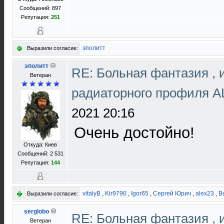
Сообщений: 897
Репутация:
251
эполитт
Выразили согласие:
эполитт
RE: Больная фантазия , 
Ветеран
радиаторного профиля 
2021 20:16
Очень достойно!
Откуда: Киев
Сообщений: 2 531
Репутация:
144
vitalyB
,
Kir9790
,
Igor65
,
Сергей Юрич
,
alex23
,
B
Выразили согласие:
serglobo
RE: Больная фантазия , 
Ветеран