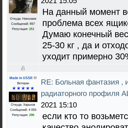
2021 15:05
На данный момент ве
Откуда: Николаев
проблема всех ящико
Сообщений: 897
Репутация:
251
Думаю конечный вес
25-30 кг , да и отхо
уходит примерно 3
Made in USSR
RE: Больная фантазия , 
Ветеран
радиаторного профиля 
2021 15:10
Откуда: Харьков
Сообщений: 4 059
если кто то возьмет
Репутация:
296
качество анодировать