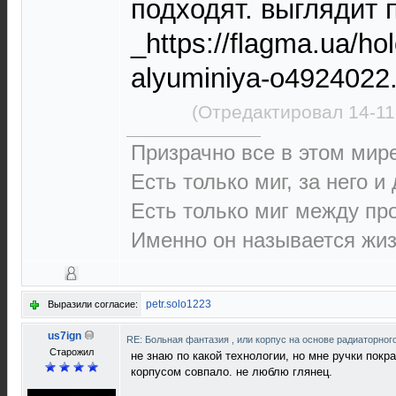
подходят. выглядит 
_https://flagma.ua/ho
alyuminiya-o4924022
(Отредактировал 14-11
Призрачно все в этом ми
Есть только миг, за него и
Есть только миг между п
Именно он называется жиз
petr.solo1223
Выразили согласие:
us7ign
RE: Больная фантазия , или корпус на основе радиаторн
Старожил
не знаю по какой технологии, но мне ручки пок
корпусом совпало. не люблю глянец.