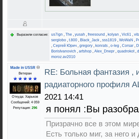
us7ign
,
The
,
yusah
,
freesound
,
kolyan
,
Vic61
,
vit
Выразили согласие:
serglobo
,
t.800
,
Black_Jack
,
sss1819
,
WoWaN
,
P
,
Сергей Юрич
,
gregory
,
konrats
,
o-leg
,
Corsar
,
D
BorisIvanovich
,
artshop
,
Alex_Dnepr
,
quadrokot
,
d
moroz.av2010
Made in USSR
RE: Больная фантазия , 
Ветеран
радиаторного профиля 
2021 14:41
Откуда: Харьков
Сообщений: 4 059
я понял :Вы разоб
Репутация:
296
Призрачно все в этом ми
Есть только миг, за него и