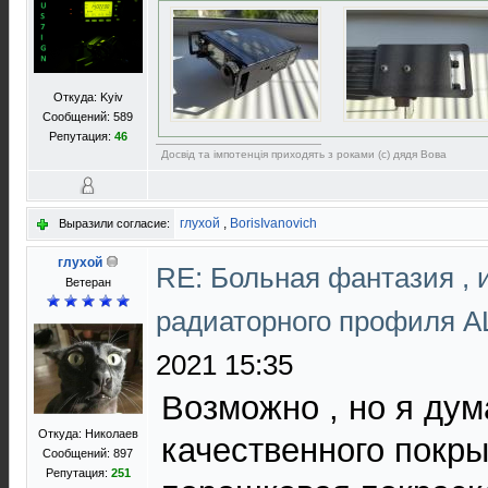
Откуда: Kyiv
Сообщений: 589
Репутация:
46
Досвід та імпотенція приходять з роками (с) дядя Вова
глухой
,
BorisIvanovich
Выразили согласие:
глухой
RE: Больная фантазия , 
Ветеран
радиаторного профиля 
2021 15:35
Возможно , но я ду
Откуда: Николаев
качественного покрыт
Сообщений: 897
Репутация:
251