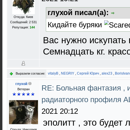
глухой писал(а):
Откуда: Киев
Кидайте буряки
Сообщений: 2 531
Репутация:
144
Вас нужно искупать 
Семнадцать кг. крас
vitalyB
,
NEGRIY
,
Сергей Юрич
,
alex23
,
BorisIvan
Выразили согласие:
глухой
RE: Больная фантазия , 
Ветеран
радиаторного профиля 
2021 20:12
эполитт , это будет
Откуда: Николаев