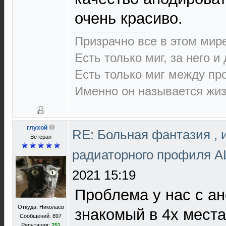
очень красиво.
Призрачно все в этом ми
Есть только миг, за него и
Есть только миг между п
Именно он называется жиз
глухой
RE: Больная фантазия , 
Ветеран
радиаторного профиля 
2021 15:19
Проблема у нас с а
Откуда: Николаев
знакомый в 4х места
Сообщений: 897
Репутация:
251