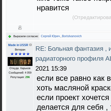
нравится
(Отредактирова
Сергей Юрич
,
BorisIvanovich
Выразили согласие:
Made in USSR
RE: Больная фантазия , 
Ветеран
радиаторного профиля 
2021 15:39
Откуда: Харьков
Сообщений: 4 059
если все равно как 
Репутация:
296
хоть масляной краск
если проект хочется 
делается для себя ,