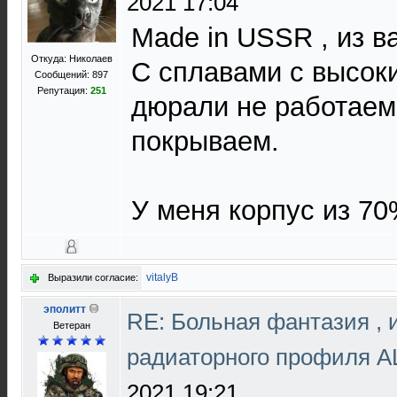
2021 17:04
Made in USSR , из в
Откуда: Николаев
С сплавами с высок
Сообщений: 897
Репутация:
251
дюрали не работаем( 
покрываем.
У меня корпус из 7
vitalyB
Выразили согласие:
эполитт
RE: Больная фантазия , 
Ветеран
радиаторного профиля 
2021 19:21