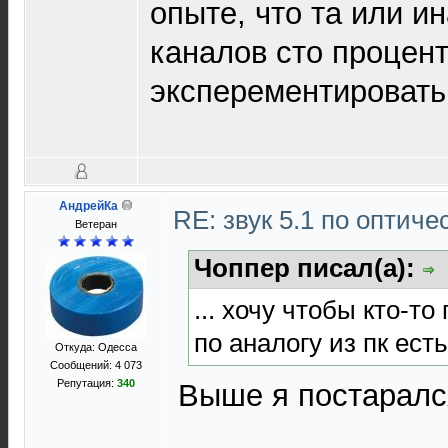
опыте, что та или и
каналов сто процент
эксперементировать,
АндрейКа
RE: звук 5.1 по оптич
Ветеран
Чоппер писал(а):
... хочу чтобы кто-т
по аналогу из пк есть 
Откуда: Одесса
Сообщений: 4 073
Репутация:
340
Выше я постарался