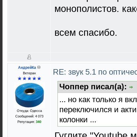
монополистов. ка
всем спасибо.
АндрейКа
RE: звук 5.1 по оптич
Ветеран
Чоппер писал(а):
... но как только я 
переключился и акт
Откуда: Одесса
Сообщений: 4 073
колонки ...
Репутация:
340
Гуглите "Youtube 