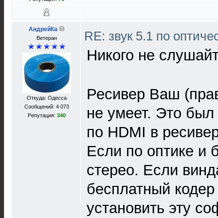
АндрейКа
RE: звук 5.1 по оптич
Ветеран
Никого не слушай
Ресивер Ваш (прав
Откуда: Одесса
Сообщений: 4 073
не умеет. Это был
Репутация:
340
по HDMI в ресивер,
Если по оптике и б
стерео. Если винда
бесплатный кодер 
установить эту со