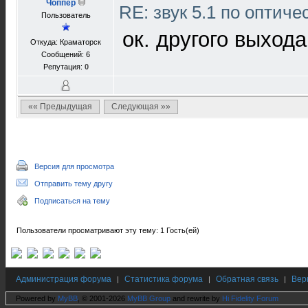
Чоппер
RE: звук 5.1 по оптич
Пользователь
ок. другого выхода 
Откуда: Краматорск
Сообщений: 6
Репутация:
0
«« Предыдущая
Следующая »»
Версия для просмотра
Отправить тему другу
Подписаться на тему
Пользователи просматривают эту тему: 1 Гость(ей)
Администрация форума
Статистика форума
Обратная связь
Вер
|
|
|
Powered by
MyBB
, © 2001-2026
MyBB Group
and rewrite by
Hi Fidelity Forum