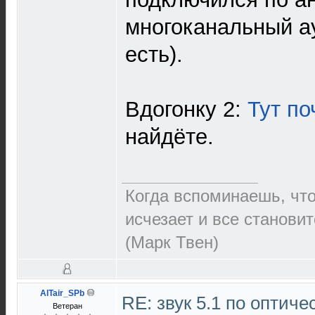
многоканальный а
есть).
Вдогонку 2:
Тут по
найдёте.
Когда вспоминаешь, чт
исчезает и все становит
(Марк Твен)
AlTair_SPb
RE: звук 5.1 по оптич
Ветеран