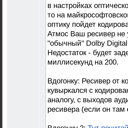
в настройках оптическо
то на майкрософтовско
оптику пойдет кодиров
Атмос Ваш ресивер не у
"обычный" Dolby Digital
Недостаток - будет за
миллисекунд на 200.
Вдогонку: Ресивер от к
кувыркался с кодирова
аналогу, с выходов ау
ресивера (если он там 
Вдогонку 2:
Тут почита