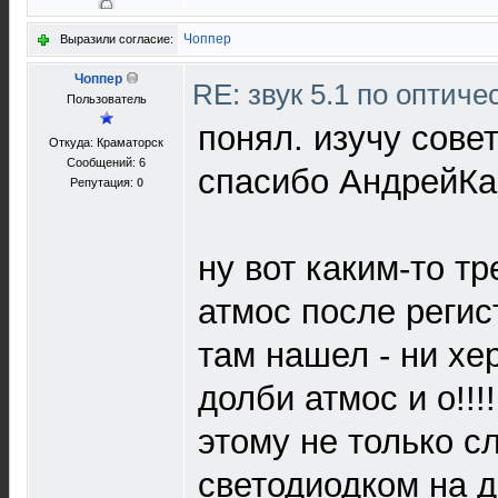
Чоппер
Выразили согласие:
Чоппер
RE: звук 5.1 по оптич
Пользователь
понял. изучу сове
Откуда: Краматорск
Сообщений: 6
спасибо АндрейКа
Репутация:
0
ну вот каким-то т
атмос после регис
там нашел - ни хе
долби атмос и о!!!
этому не только с
светодиодком на 