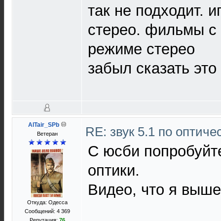
так не подходит. и
стерео. фильмы с 
режиме стерео
забыл сказать это
AlTair_SPb
RE: звук 5.1 по оптич
Ветеран
С юсби попробуйте
оптики.
Видео, что я выше
Откуда: Одесса
Сообщений: 4 369
Репутация:
76