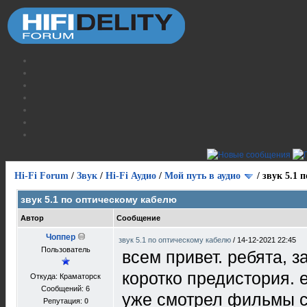
Hi-Fi Forum
/
Звук
/
Hi-Fi Аудио
/
Мой путь в аудио
/
звук 5.1 
звук 5.1 по оптическому кабелю
Автор
Сообщение
Чоппер
звук 5.1 по оптическому кабелю
/
14-12-2021 22:45
Пользователь
всем привет. ребята, 
коротко предистория. 
Откуда: Краматорск
Сообщений: 6
уже смотрел фильмы со 
Репутация:
0