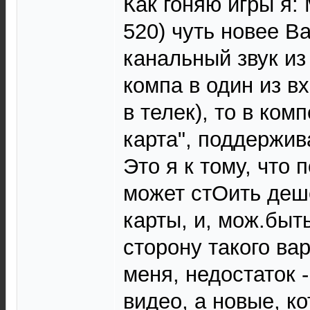
Как гоняю игры я:
520) чуть новее Ва
канальный звук и
компа в один из в
в телек), то в ком
карта", поддержи
Это я к тому, что
может стОить деш
карты, и, мож.быт
сторону такого вар
меня, недостаток 
видео, а новые, к