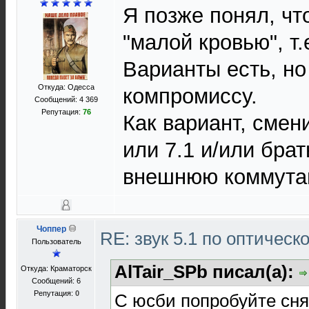
Я позже понял, чт
"малой кровью", т
Варианты есть, но
Откуда: Одесса
компромиссу.
Сообщений: 4 369
Репутация:
76
Как вариант, смени
или 7.1 и/или брат
внешнюю коммута
Чоппер
RE: звук 5.1 по оптичес
Пользователь
AlTair_SPb писал(а):
Откуда: Краматорск
Сообщений: 6
Репутация:
0
С юсби попробуйте снят