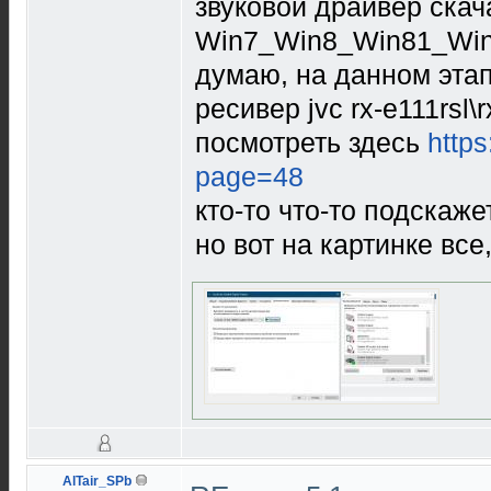
звуковой драйвер скач
Win7_Win8_Win81_Wi
думаю, на данном этап
ресивер jvc rx-e111rsl
посмотреть здесь
http
page=48
кто-то что-то подскаже
но вот на картинке все,
AlTair_SPb