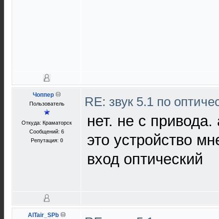
Чоппер
RE: звук 5.1 по оптич
Пользователь
нет. не с привода.
Откуда: Краматорск
Сообщений: 6
это устройство мн
Репутация:
0
вход оптический
AlTair_SPb