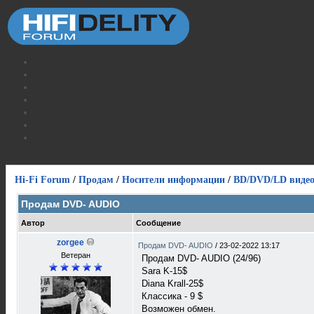
Hi-Fi Forum
/
Продам
/
Носители информации
/
BD/DVD/LD виде
Продам DVD- AUDIO
Автор
Сообщение
zorgee
Продам DVD- AUDIO
/
23-02-2022 13:17
Ветеран
Продам DVD- AUDIO (24/96)
Sara K-15$
Diana Krall-25$
Классика - 9 $
Возможен обмен.