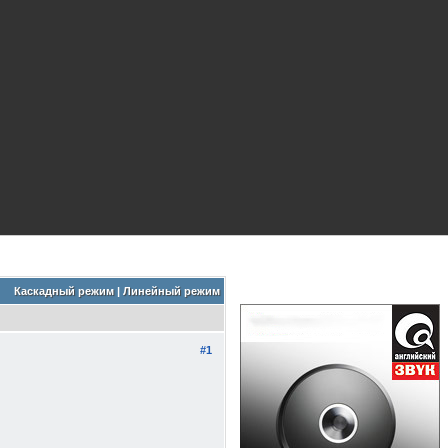
Каскадный режим
|
Линейный режим
#1