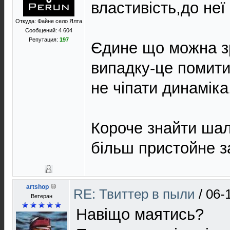
властивість,до неї
Откуда: Файне село Ялта
Сообщений: 4 604
Репутация:
197
Єдине що можна з
випадку-це помити
не чiпати динамiка
Короче знайти ша
бiльш пристойне з
artshop
RE: Твиттер в пыли
/
06-
Ветеран
Навіщо маятись?