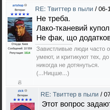
artshop
RE: Твиттер в пыли
/
06-
Ветеран
Не треба.
Лако-тканевий купол
Не фак, що додатков
Откуда: Киев
Завистливые люди часто о
Сообщений: 10 559
Репутация:
1514
умеют, и критикуют тех, д
никогда не дотянуться.
(...Ницше...)
zick
RE: Твиттер в пыли
/
07
Ветеран
Этот вопрос задаю