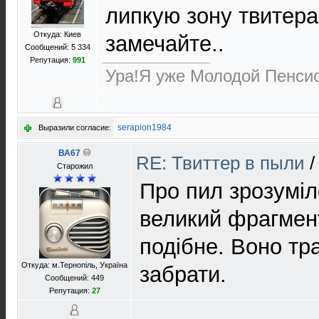
липкую зону твитера.
Откуда: Киев
замечайте..
Сообщений: 5 334
Репутация:
991
Ура!Я уже Молодой Пенсио
serapion1984
Выразили согласие:
ВА67
RE: Твиттер в пыли
Старожил
Про пил зрозуміл
великий фрагмент
подібне. Воно тр
Откуда: м.Тернопіль, Україна
забрати.
Сообщений: 449
Репутация:
27