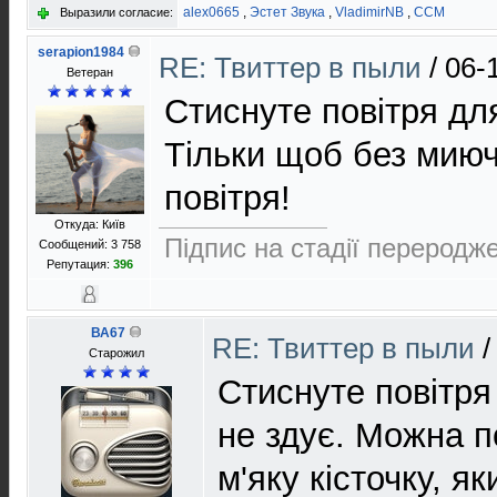
alex0665
,
Эстет Звука
,
VladimirNB
,
ССМ
Выразили согласие:
serapion1984
RE: Твиттер в пыли
/
06-
Ветеран
Стиснуте повітря для
Тільки щоб без миюч
повітря!
Откуда: Київ
Підпис на стадії переродже
Сообщений: 3 758
Репутация:
396
ВА67
RE: Твиттер в пыли
Старожил
Стиснуте повітря
не здує. Можна 
м'яку кісточку, я