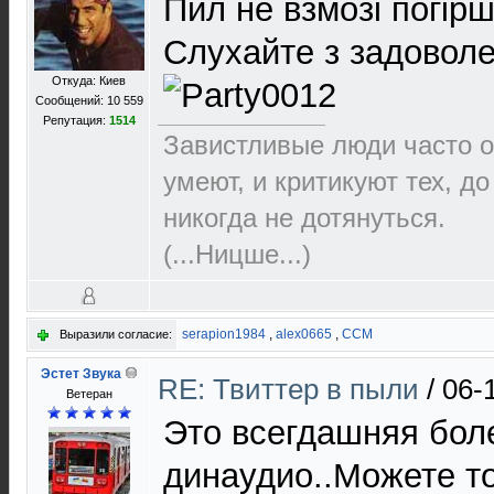
Пил не взмозі погірш
Слухайте з задовол
Откуда: Киев
Сообщений: 10 559
Репутация:
1514
Завистливые люди часто о
умеют, и критикуют тех, д
никогда не дотянуться.
(...Ницше...)
serapion1984
,
alex0665
,
ССМ
Выразили согласие:
Эстет Звука
RE: Твиттер в пыли
/
06-
Ветеран
Это всегдашняя боле
динаудио..Можете т