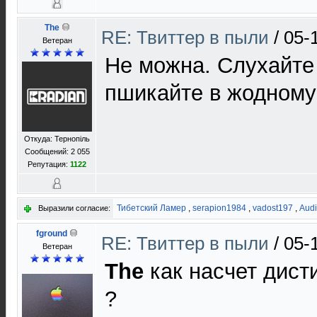
The
RE: Твиттер в пыли
/
05-
Ветеран
Не можна. Слухайте 
пшикайте в жодному 
Откуда: Тернопіль
Сообщений: 2 055
Репутация:
1122
Тибетский Ламер
,
serapion1984
,
vadost197
,
Aud
Выразили согласие:
fground
RE: Твиттер в пыли
/
05-
Ветеран
The
как насчет дист
?