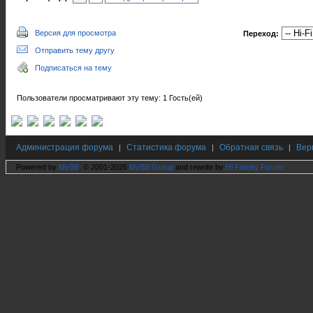
Версия для просмотра
Переход:
Отправить тему другу
Подписаться на тему
Пользователи просматривают эту тему: 1 Гость(ей)
Администрация форума
Статистика форума
Обратная связь
Вер
|
|
|
Powered by
MyBB
, © 2001-2026
MyBB Group
and rewrite by
Hi Fidelity Forum