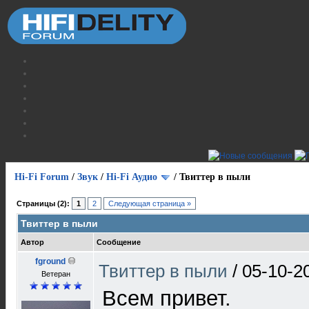
Hi-Fi Forum
/
Звук
/
Hi-Fi Аудио
/
Твиттер в пыли
Страницы (2):
1
2
Следующая страница »
Твиттер в пыли
Автор
Сообщение
fground
Твиттер в пыли
/
05-10-2
Ветеран
Всем привет.