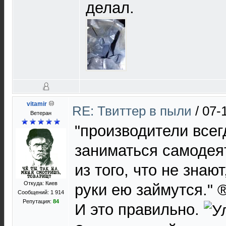
делал.
vitamir
RE: Твиттер в пыли
/
07-
Ветеран
"производители всег
заниматься самодея
из того, что не знаю
Откуда: Киев
руки ею займутся." 
Сообщений: 1 914
Репутация:
84
И это правильно.