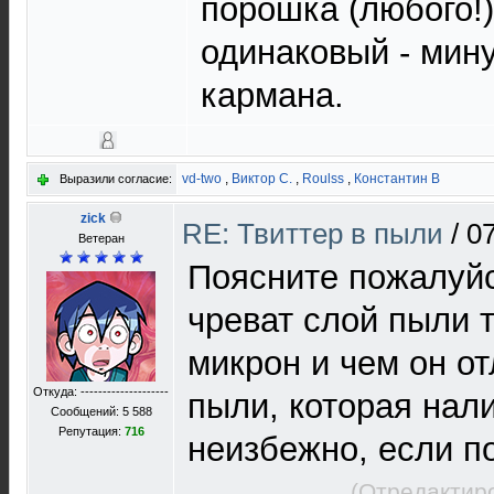
порошка (любого!)
одинаковый - мину
кармана.
vd-two
,
Виктор С.
,
Roulss
,
Константин В
Выразили согласие:
zick
RE: Твиттер в пыли
/
07
Ветеран
Поясните пожалуйс
чреват слой пыли 
микрон и чем он о
Откуда: --------------------
пыли, которая нали
Сообщений: 5 588
Репутация:
716
неизбежно, если 
(Отредактир