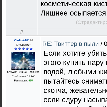
косметическая кис
Лишнее осыпается
(Отредактир
VladimirNB
RE: Твиттер в пыли
/
0
Специалист
Если хотите убить
этого купить пару
водой, любыми жи
Откуда: Луганск - Харьков
Сообщений: 17 448
пытайтесь снимат
Репутация:
815
скотча, жевательн
если сдуру насыпа