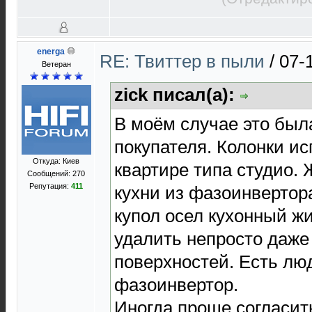
energa
RE: Твиттер в пыли
/
07-
Ветеран
zick писал(а):
В моём случае это был
покупателя. Колонки и
Откуда: Киев
квартире типа студио. 
Сообщений: 270
Репутация:
411
кухни из фазоинвертора
купол осел кухонный ж
удалить непросто даже
поверхностей. Есть лю
фазоинвертор.
Иногда проще согласить