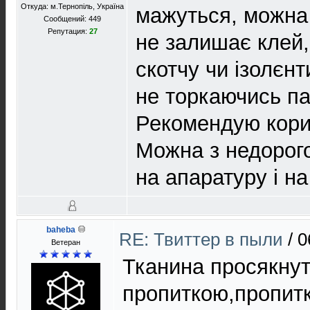
Откуда: м.Тернопіль, Україна
мажуться, можна 
Сообщений: 449
Репутация:
27
не залишає клей, 
скотчу чи ізолєнт
не торкаючись па
Рекомендую кори
Можна з недорого
на апаратуру і на
baheba
RE: Твиттер в пыли
/
0
Ветеран
Тканина просякну
пропиткою,пропитк