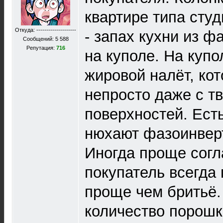
квартире типа сту
Откуда: --------------------
- запах кухни из ф
Сообщений: 5 588
Репутация:
716
на куполе. На купо
жировой налёт, ко
непросто даже с т
поверхностей. Ест
нюхают фазоинвер
Иногда проще согла
покупатель всегда
проще чем бритьё
количество порошк