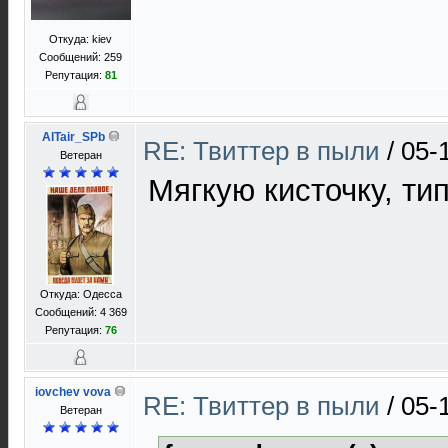
Откуда: kiev
Сообщений: 259
Репутация:
81
AlTair_SPb
RE: Твиттер в пыли
/
05-
Ветеран
Мягкую кисточку, ти
Откуда: Одесса
Сообщений: 4 369
Репутация:
76
iovchev vova
RE: Твиттер в пыли
/
05-
Ветеран