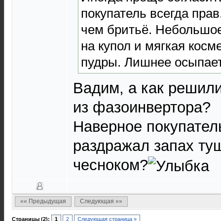
покупатель всегда пра
чем бритьё. Небольшо
на купол и мягкая косм
пудры. Лишнее осыпает
Вадим, а как решил
из фазоинвертора?
Наверное покупатель
раздражал запах ту
чесноком?
«« Предыдущая
Следующая »»
Страницы (2):
1
2
Следующая страница »