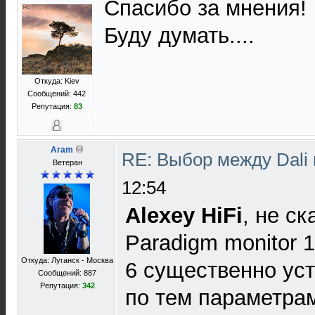
Спасибо за мнения!
Буду думать....
Откуда: Kiev
Сообщений: 442
Репутация:
83
Aram
RE: Выбор между Dali
Ветеран
12:54
Alexey HiFi
, не с
Paradigm monitor 11
Откуда: Луганск - Москва
6 существенно ус
Сообщений: 887
Репутация:
342
по тем параметрам