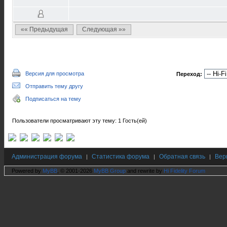
«« Предыдущая
Следующая »»
Версия для просмотра
Переход:
Отправить тему другу
Подписаться на тему
Пользователи просматривают эту тему: 1 Гость(ей)
Администрация форума
Статистика форума
Обратная связь
Вер
|
|
|
Powered by
MyBB
, © 2001-2026
MyBB Group
and rewrite by
Hi Fidelity Forum