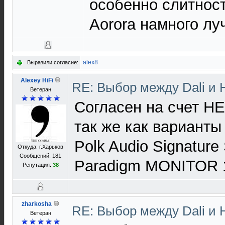
особенно слитнос
Aorora намного лу
alex8
Выразили согласие:
Alexey HiFi
RE: Выбор между Dali и
Ветеран
Согласен на счет H
так же как варианты
Polk Audio Signature
Откуда: г.Харьков
Сообщений: 181
Paradigm MONITOR 1
Репутация:
38
zharkosha
RE: Выбор между Dali и
Ветеран