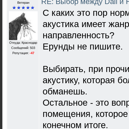
RE: Выбор между Dali и
Ветеран
С каких это пор нор
акустика имеет жан
направленность?
Откуда: Краснодар
Ерунды не пишите.
Сообщений: 503
Репутация:
-47
Выбирать, при прочи
акустику, которая б
обманешь.
Остальное - это воп
помещения, которое 
конечном итоге.