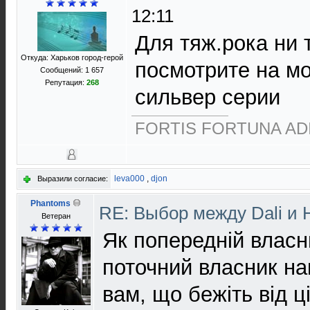
12:11
Для тяж.рока ни 
Откуда: Харьков город-герой
посмотрите на м
Сообщений: 1 657
Репутация:
268
сильвер серии
FORTIS FORTUNA AD
leva000
,
djon
Выразили согласие:
Phantoms
RE: Выбор между Dali и
Ветеран
Як попередній власн
поточний власник на
вам, що бежіть від ц