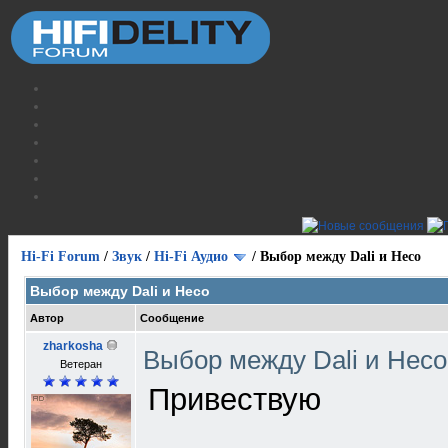
Hi-Fi Forum
/
Звук
/
Hi-Fi Аудио
/
Выбор между Dali и Heco
Выбор между Dali и Heco
Автор
Сообщение
zharkosha
Выбор между Dali и Hec
Ветеран
Привествую