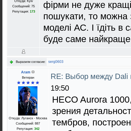
Откуда: Kyiv
фірми не дуже кращі
Сообщений: 75
Репутация:
173
пошукати, то можна з
моделі АС. І їдіть в 
буде саме найкращ
serg0603
Выразили согласие:
Aram
RE: Выбор между Dali
Ветеран
19:50
HECO Aurora 1000,
зрения детальност
Откуда: Луганск - Москва
тембров, построе
Сообщений: 887
Репутация:
342