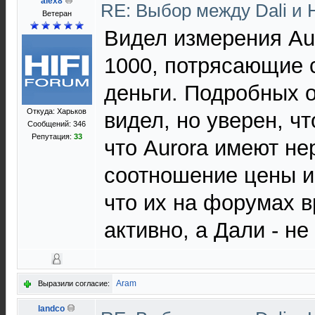
alex8
RE: Выбор между Dali и
Ветеран
Видел измерения Aur
1000, потрясающие 
деньги. Подробных о
Откуда: Харьков
видел, но уверен, чт
Сообщений: 346
Репутация:
33
что Aurora имеют н
соотношение цены и 
что их на форумах 
активно, а Дали - не
Aram
Выразили согласие:
landco