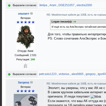
Зебра
,
Aram
,
DGE251057
,
electra2000
Выразили согласие:
эполитт
RE: Межблочные кабеля до 100$, есть ли хорош
Ветеран
Logan писал(а):
И ещё есть на АлиЭкспркс китайские реплик
Для того, чтобы правильно интерпрети
PS: Слово сочетание АлиЭкспрес и Бомб
Откуда: Киев
Сообщений: 2 531
Репутация:
144
petr.solo1223
,
victorius
,
alex0665
,
gregory
,
Igor65
Выразили согласие:
Serpens
RE: Межблочные кабеля до 100$, есть ли хорош
Ветеран
Эполитт, вы уверены, что у вас АК не 
В самом крупном кабельном интернет м
оригинала. И люди покупают
Если окажется, что ваш АК оттуда же 
продадите за 1/6 ритейла известному с