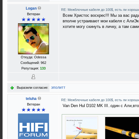
Logan
RE: Межблочные кабеля до 100$, есть ли хорош
Ветеран
Всем Христос воскрес!!! Мы за вас рад
вполне устраивают мои кабеля с АлиЭк
хотите могу скинуть в личку, а там сам
Откуда: Odessa
Сообщений: 962
Репутация:
133
эполитт
Выразили согласие:
teluha
RE: Межблочные кабеля до 100$, есть ли хорош
Ветеран
Van Den Hul D102 MK III..один с Али,вт