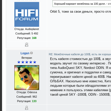
Хороший вариант межблока за 100 долл. - 
Orbit 5, тоже за свои деньги, просто о
Откуда: Audioplanet
Сообщений: 5 492
Репутация:
168
Logan
RE: Межблочные кабеля до 100$, есть ли хорош
Ветеран
Есть кабеля стоимостью до 100$, а зву
модель звучит по своему интересно . П
типа AudioQuest SKY, Nordost ODIN. Я 
сумочка, и оригинал и подделки и самод
переигрывают кабеля ценой за 400$. Нап
ОЛЬБАХ. Насколько мне известно, Кита
людьми которые были обладателями эти
немение я пользуюсь этими кабелями (р
Откуда: Odessa
такой ценой SKY -1000$, ODIN - 15000$,
Сообщений: 962
Репутация:
133