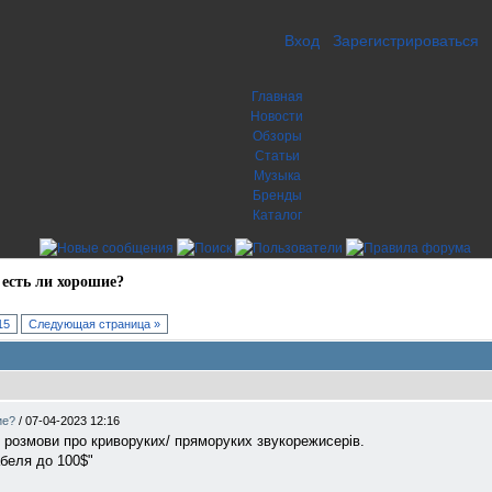
Вход
Зарегистрироваться
Главная
Новости
Обзоры
Статьи
Музыка
Бренды
Каталог
 есть ли хорошие?
15
Следующая страница »
ие?
/
07-04-2023 12:16
 і розмови про криворуких/ пряморуких звукорежисерів.
абеля до 100$"