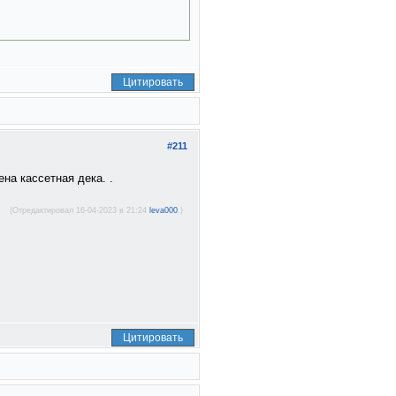
Цитировать
#211
на кассетная дека. .
(Отредактировал 16-04-2023 в 21:24
leva000
.)
Цитировать