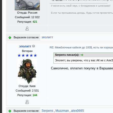
У меня есть свой звук, с блэкджеком и шлюхами!
Откуда: Россия
Если ты призываешь дождь, будь готов промочить
Сообщений: 12 022
Репутация:
421
эполитт
Выразили согласие:
эполитт
RE: Межблочные кабеля до 100$, есть ли хорош
Ветеран
Serpens писал(а):
Эполитт, вы уверены, что у вас АК не с Али
Самолично, оплатил покупку в Варшаве
Откуда: Киев
Сообщений: 2 531
Репутация:
144
Serpens
,
Muzzman
,
alex0665
Выразили согласие: