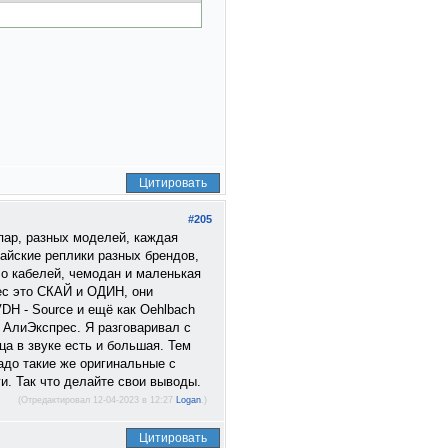
Цитировать
#205
пар, разных моделей, каждая
тайские реплики разных брендов,
ло кабелей, чемодан и маленькая
рес это СКАЙ и ОДИН, они
VDH - Source и ещё как Oehlbach
 АлиЭкспрес. Я разговаривал с
а в звуке есть и большая. Тем
адо такие же оригинальные с
ги. Так что делайте свои выводы.
(Отредактировал 12-04-2023 в 12:27
Logan
.)
Цитировать