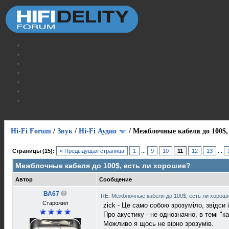
Hi-Fi Forum
/
Звук
/
Hi-Fi Аудио
/
Межблочные кабеля до 100$,
Страницы (15):
« Предыдущая страница
1
...
9
10
11
12
13
...
Межблочные кабеля до 100$, есть ли хорошие?
Автор
Сообщение
ВА67
RE: Межблочные кабеля до 100$, есть ли хорош
Старожил
zick - Це само собою зрозуміло, звідси
Про акустику - не однозначно, в темі "к
Можливо я щось не вірно зрозумів.