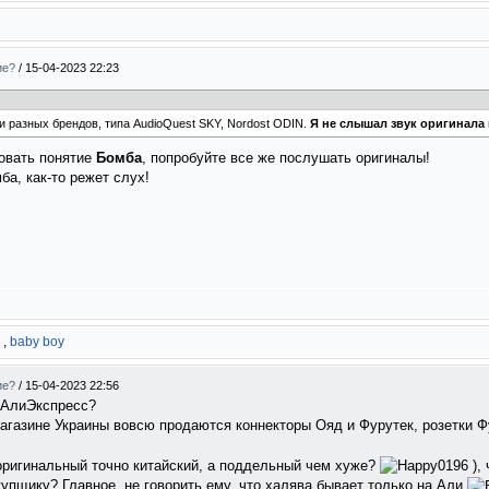
ие?
/
15-04-2023 22:23
и разных брендов, типа AudioQuest SKY, Nordost ODIN.
Я не слышал звук оригинала
ровать понятие
Бомба
, попробуйте все же послушать оригиналы!
а, как-то режет слух!
,
baby boy
ие?
/
15-04-2023 22:56
с АлиЭкспресс?
агазине Украины вовсю продаются коннекторы Ояд и Фурутек, розетки Ф
(оригинальный точно китайский, а поддельный чем хуже?
),
купщику? Главное, не говорить ему, что халява бывает только на Али