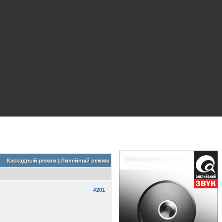
Каскадный режим
|
Линейный режим
#201