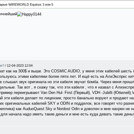
старые WIREWORLD Equinox 3 или 5
тличнейший
ие?
/
12-04-2023 12:04
чат как на 300$ и выше. Это СOSMIC AUDIO, у меня этих кабелей шесть 
ользуюсь этими кабелями более пяти лет. И ещё есть на АлиЭкспркс ки
не слышал звук оригинала но эти кабеля звучат бомба. Через меня прош
ельные. Так вот , я скажу так, что эти кабеля , что я назвал с Алиэксп
ример переигрывают Van Den Hul- First (Первый), VDH -Jubilli (Юбилей),
й эти кабеля делает по лицензии, просто банально воруют и продают на
х оригинальных кабелей SKY и ODIN и подделок, все говорят что разниц
еплика) как AuduoQuest Sky и Nordost Odin и доволен и мне нахрен не н
 для начала надо иметь такие деньги и мне есть куда девать такие день