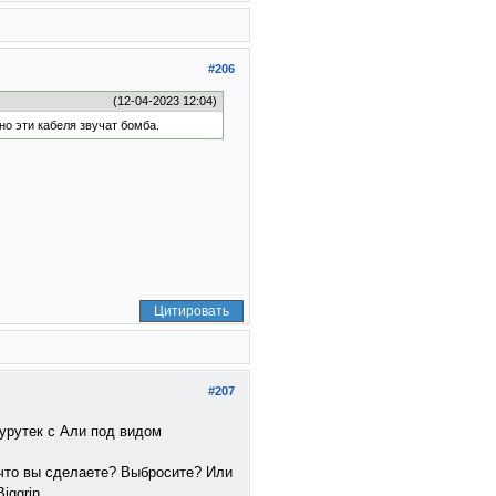
#206
(12-04-2023 12:04)
но эти кабеля звучат бомба.
Цитировать
#207
урутек с Али под видом
 что вы сделаете? Выбросите? Или