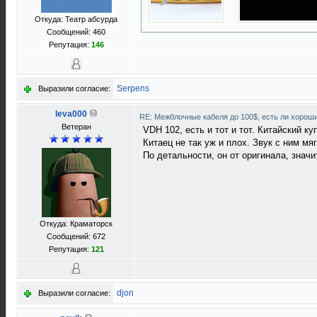
Откуда: Театр абсурда
Сообщений: 460
Репутация:
146
Serpens
Выразили согласие:
leva000
RE: Межблочные кабеля до 100$, есть ли хорош
Ветеран
VDH 102, есть и тот и тот. Китайский к
Китаец не так уж и плох. Звук с ним мя
По детальности, он от оригинала, значи
Откуда: Краматорск
Сообщений: 672
Репутация:
121
djon
Выразили согласие: