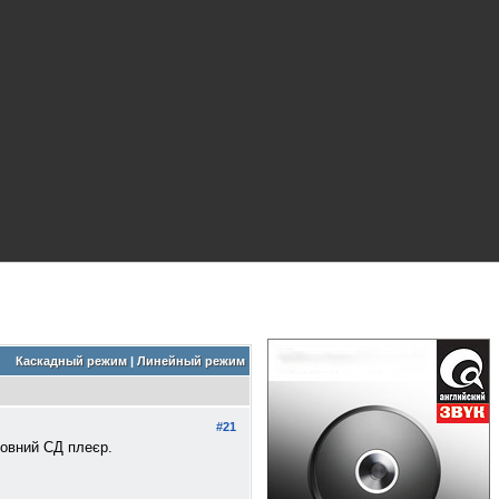
Каскадный режим
|
Линейный режим
#21
повний СД плеєр.