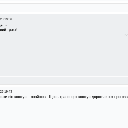
23 19:36
....
вий тракт!
(О
23 19:43
льки він коштує... знайшов . Щось транспорт коштує дорожче ніж програв