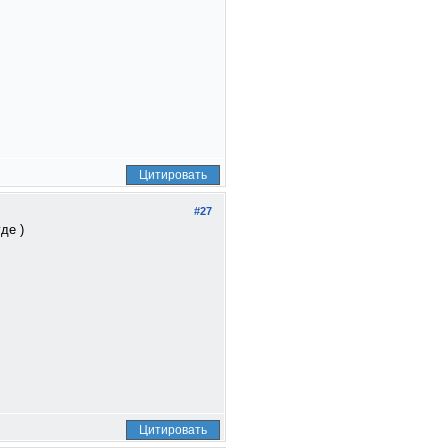
Цитировать
#27
де )
Цитировать