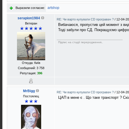
artshop
Выразили согласие:
serapion1984
RE: Чи варто купувати CD програвач ?
/
12-04-20
Ветеран
Вибачаюся, пропустив цей момент з виду
Тоді забули про СД. Покращуємо цифро
Підпис на стадії переродження..
Откуда: Київ
Сообщений: 3 758
Репутация:
396
MrBigg
RE: Чи варто купувати CD програвач ?
/
12-04-20
Постоялец
ЦАП в мене є . Що таке транспорт ? Скі