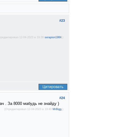
#23
тредактировал 12-04-2023 в 19:38
serapion1984
.)
Цитировать
#24
ач . За 8000 мабудь не знайду )
(Отредактировал 12-04-2023 в 19:49
MrBigg
.)