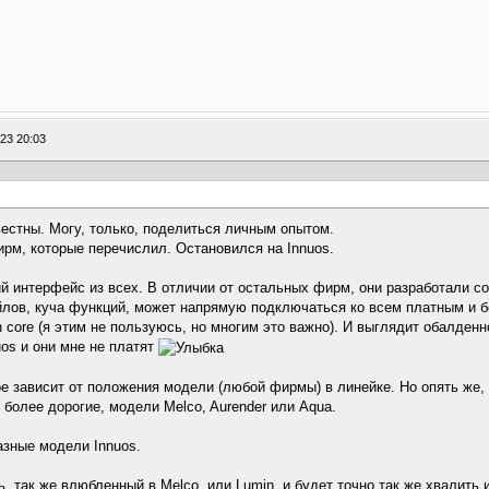
23 20:03
вестны. Могу, только, поделиться личным опытом.
ирм, которые перечислил. Остановился на Innuos.
й интерфейс из всех. В отличии от остальных фирм, они разработали с
йлов, куча функций, может напрямую подключаться ко всем платным и 
 core (я этим не пользуюсь, но многим это важно). И выглядит обалденн
uos и они мне не платят
ое зависит от положения модели (любой фирмы) в линейке. Но опять же,
, более дорогие, модели Melco, Aurender или Aqua.
азные модели Innuos.
, так же влюбленный в Melco, или Lumin, и будет точно так же хвалить и