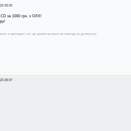
23 20:32
 CD за 1000 грн. з ОЛХ!
ру!
еют, и критикуют тех, до уровня которых им никогда не дотянуться.
23 20:37