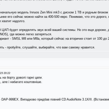
.
 начальную модель Innuos Zen Mini mk3 с диском 1 TB и родным блоком 
нке его сейчас можно найти за 400-500 евро. Понимаю, что это дорого, 
м хватит надолго.
й ЦАП будет определять звук всей вашей системы. Но это еще дороже, 
/NOS), где можно легко затеряться.
ариант - SMSL M8 или M8a, который сейчас на вторичке стоит от 100 до 
рять - пробуйте, слушайте, выбирайте, что вам самому нравится.
23 20:22
 на борту доволі гарні цапи.
, але і набагато коштовніше.
DAP-999EX. Випадково придбав повний CD AudioNote 3.1X/II. (Встановив 