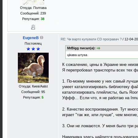
Откуда: Полтава
Сообщений: 239
Репутация:
38
EugeneB
RE: Чи варто купувати CD програвач ?
/
12-04-20
Постоялец
MrBigg писал(а):
цікава штука
К сожалению, цены в Украине мне неиз
Я перепробовал транспорты всех тех ф
1. По-моему мнению у них самый лучши
Откуда: Киев/Aalst
умеет каталогизировать библиотеку фа
Сообщений: 95
каталогизировать плейлисты, быть Roon
Репутация:
5
Уффф... Если что, я не работаю на Inn
2. Качество воспроизведения. Тут мног
играет "так же, или лучше", чем многие
3. Они не ломаются. У меня было три р
Наверняка здесь найдется пользователь