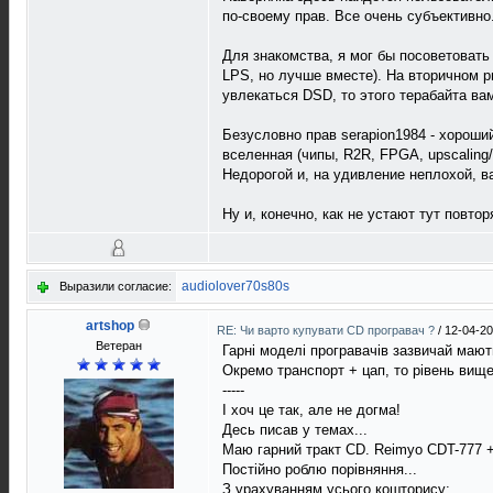
по-своему прав. Все очень субъективно
Для знакомства, я мог бы посоветовать
LPS, но лучше вместе). На вторичном ры
увлекаться DSD, то этого терабайта ва
Безусловно прав serapion1984 - хороши
вселенная (чипы, R2R, FPGA, upscaling
Недорогой и, на удивление неплохой, в
Ну и, конечно, как не устают тут повто
audiolover70s80s
Выразили согласие:
artshop
RE: Чи варто купувати CD програвач ?
/
12-04-20
Ветеран
Гарні моделі програвачів зазвичай мають
Окремо транспорт + цап, то рівень вище
-----
І хоч це так, але не догма!
Десь писав у темах...
Маю гарний тракт CD. Reimyo CDT-777 + 
Постійно роблю порівняння...
З урахуванням усього кошторису: