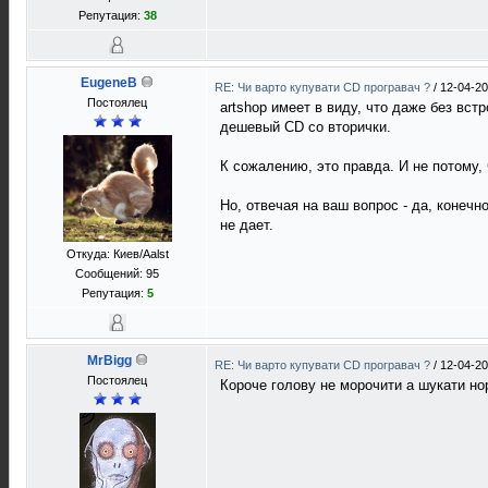
Репутация:
38
EugeneB
RE: Чи варто купувати CD програвач ?
/
12-04-20
Постоялец
artshop имеет в виду, что даже без вст
дешевый CD со вторички.
К сожалению, это правда. И не потому,
Но, отвечая на ваш вопрос - да, конечн
не дает.
Откуда: Киев/Aalst
Сообщений: 95
Репутация:
5
MrBigg
RE: Чи варто купувати CD програвач ?
/
12-04-20
Постоялец
Короче голову не морочити а шукати но