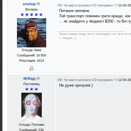
artshop
RE: Чи варто купувати CD програвач ?
/
12-04-20
Ветеран
Питання неповне...
Той транспорт повинен грати краще, ніж
... як знайдете у бюджеті $200 - то Ви гу
Завистливые люди часто обсуждают то, чего не ум
(...Ницше...)
Откуда: Киев
Сообщений: 10 559
Репутация:
1514
MrBigg
RE: Чи варто купувати CD програвач ?
/
12-04-20
Постоялец
Не дуже зрозумів )
Откуда: Полтава
Сообщений: 239