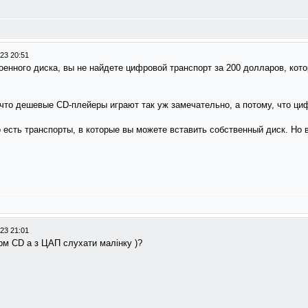
23 20:51
роенного диска, вы не найдете цифровой транспорт за 200 долларов, кот
 что дешевые CD-плейеры играют так уж замечательно, а потому, что циф
о есть транспорты, в которые вы можете вставить собственный диск. Но во
23 21:01
рм CD а з ЦАП слухати малінку )?