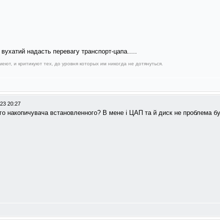
ь вухатий надасть перевагу транспорт-цапа.....
еют, и критикуют тех, до уровня которых им никогда не дотянуться.
23 20:27
го накопичувача встановленного? В мене і ЦАП та й диск не проблема бу