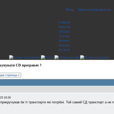
Вход
Зарегистрироваться
Главная
Новости
Обзоры
Статьи
Музыка
Бренды
Каталог
купувати CD програвач ?
ая страница »
23 19:26
прикручував би ті транспорти які потрібні. Той самий СД транспорт а не 