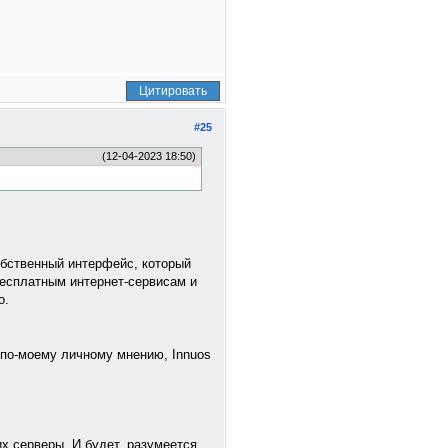
Цитировать
#25
(12-04-2023 18:50)
обственный интерфейс, который
бесплатным интернет-сервисам и
о.
 по-моему личному мнению, Innuos
х серверы. И будет, разумеется,