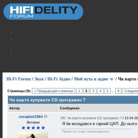
Hi-Fi Forum
/
Звук
/
Hi-Fi Аудио
/
Мой путь в аудио
/
Чи варто 
Страницы (9):
« Предыдущая страница
1
2
3
4
5
...
9
Следующ
Чи варто купувати CD програвач ?
Автор
Сообщение
serapion1984
RE: Чи варто купувати CD програвач ?
/
12-04-20
Ветеран
Я би вкладався в гарний ЦАП. До нього 
Підпис на стадії переродження..