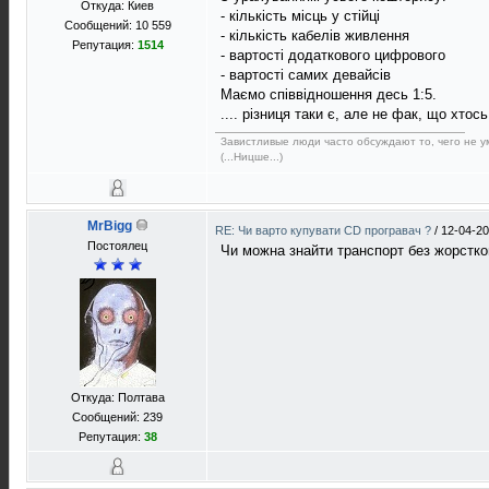
Откуда: Киев
- кількість місць у стійці
Сообщений: 10 559
- кількість кабелів живлення
Репутация:
1514
- вартості додаткового цифрового
- вартості самих девайсів
Маємо співвідношення десь 1:5.
.... різниця таки є, але не фак, що хтос
Завистливые люди часто обсуждают то, чего не ум
(...Ницше...)
MrBigg
RE: Чи варто купувати CD програвач ?
/
12-04-20
Постоялец
Чи можна знайти транспорт без жорстко
Откуда: Полтава
Сообщений: 239
Репутация:
38