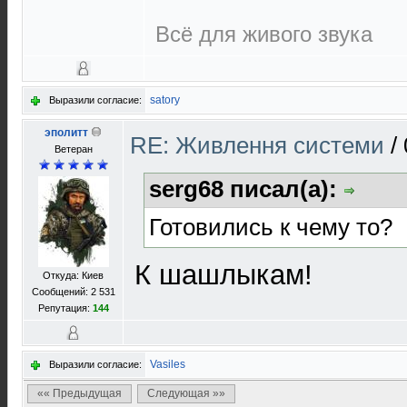
Всё для живого звука
satory
Выразили согласие:
эполитт
RE: Живлення системи
/
Ветеран
serg68 писал(а):
Готовились к чему то?
К шашлыкам!
Откуда: Киев
Сообщений: 2 531
Репутация:
144
Vasiles
Выразили согласие:
«« Предыдущая
Следующая »»