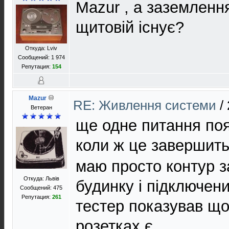
Mazur , а заземленн
щитовій існує?
Откуда: Lviv
Сообщений: 1 974
Репутация:
154
Mazur
RE: Живлення системи
/
Ветеран
ще одне питання по
коли ж це завершит
маю просто контур з
Откуда: Львів
будинку і підключен
Сообщений: 475
Репутация:
261
тестер показував що
розетках є