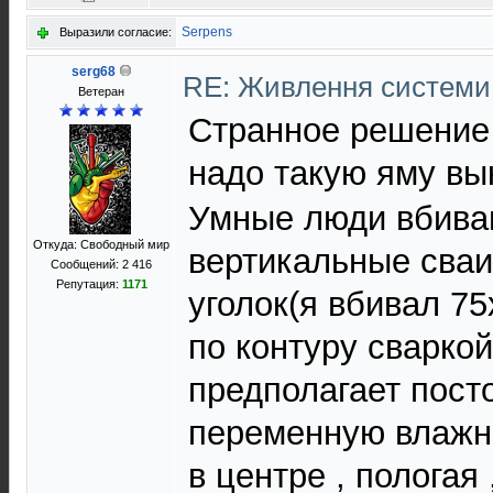
Serpens
Выразили согласие:
serg68
RE: Живлення систем
Ветеран
Странное решение 
надо такую яму в
Умные люди вбива
Откуда: Свободный мир
вертикальные сваи
Сообщений: 2 416
Репутация:
1171
уголок(я вбивал 75
по контуру сварко
предполагает пост
переменную влажн
в центре , пологая 