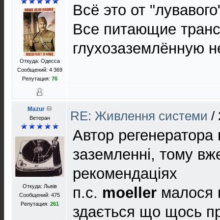
Всё это от "лувавого
Все питающие тран
глухозаземлённую н
Откуда: Одесса
Сообщений: 4 369
Репутация:
76
Mazur
RE: Живлення системи
/
Ветеран
Автор регенератора 
заземленні, тому вж
рекомендаціях
Откуда: Львів
п.с.
moeller
малося н
Сообщений: 475
Репутация:
261
здається що щось про