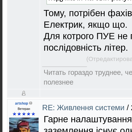
Тому, потрібен фахів
Електрик, якщо що.
Для котрого ПУЕ не 
послідовність літер.
(Отредактирова
Читать гораздо труднее, ч
полезнее
artshop
RE: Живлення системи
/
Ветеран
Гарне налаштування
заземлення існує одн