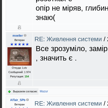
опір не міряв, глиби
знаю(
moeller
RE: Живлення системи
/
Ветеран
Все зрозуміло, замір
, значить є .
Откуда: Lviv
Сообщений: 1 974
Репутация:
154
Mazur
Выразили согласие:
AlTair_SPb
RE: Живлення системи
/
Ветеран