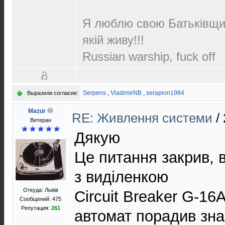
Я люблю свою Батьківщин
якій живу!!!
Russian warship, fuck off
Serpens
,
VladimirNB
,
serapion1984
Выразили согласие:
Mazur
RE: Живлення системи
/
Ветеран
Дякую
Це питання закрив, 
з виділенкою
Откуда: Львів
Circuit Breaker G-16A
Сообщений: 475
Репутация:
261
автомат порадив зна