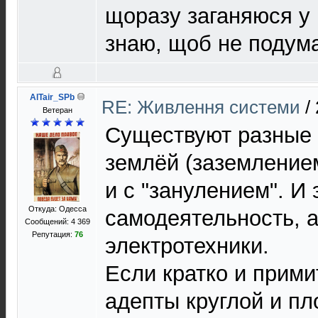
щоразу заганяюся у 
знаю, щоб не подума
AlTair_SPb
RE: Живлення системи
/
Ветеран
Существуют разные 
землёй (заземление
и с "занулением". И 
Откуда: Одесса
самодеятельность, 
Сообщений: 4 369
Репутация:
76
электротехники.
Если кратко и примит
адепты круглой и п