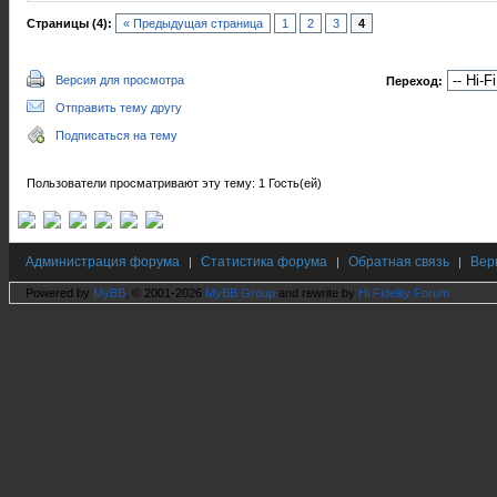
Страницы (4):
« Предыдущая страница
1
2
3
4
Версия для просмотра
Переход:
Отправить тему другу
Подписаться на тему
Пользователи просматривают эту тему: 1 Гость(ей)
Администрация форума
Статистика форума
Обратная связь
Вер
|
|
|
Powered by
MyBB
, © 2001-2026
MyBB Group
and rewrite by
Hi Fidelity Forum