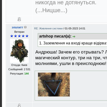
никогда не дотянуться.
(...Ницше...)
эполитт
RE: Живлення системи
/
01-05-2023 14:01
Ветеран
artshop писал(а):
1. Заземлення на вході краще відірва
Андрюша! Зачем его отрывать? 
магический контур, три на три, 
молниями, ушли в преисподнюю!
Откуда: Киев
Сообщений: 2 531
Репутация:
144