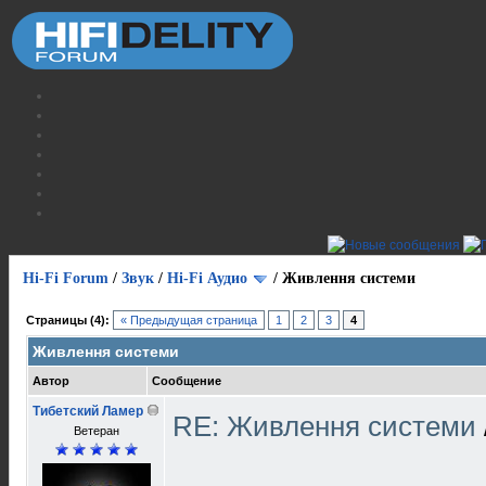
Hi-Fi Forum
/
Звук
/
Hi-Fi Аудио
/
Живлення системи
Страницы (4):
« Предыдущая страница
1
2
3
4
Живлення системи
Автор
Сообщение
Тибетский Ламер
RE: Живлення системи
Ветеран