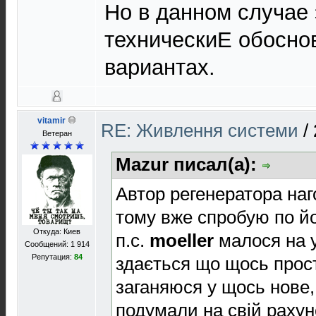
Но в данном случае 
техническиЕ обосно
вариантах.
vitamir
RE: Живлення системи
/
Ветеран
Mazur писал(а):
Автор регенератора наг
тому вже спробую по й
Откуда: Киев
п.с.
moeller
малося на у
Сообщений: 1 914
Репутация:
84
здається що щось прост
заганяюся у щось нове,
подумали на свій рахун