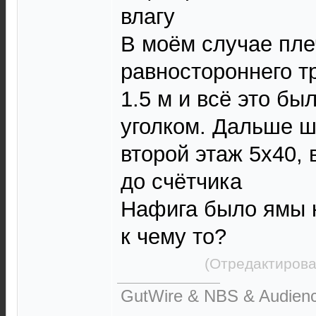
влагу
В моём случае пле
равностороннего т
1.5 м и всё это бы
уголком. Дальше ш
второй этаж 5х40, 
до счётчика
Нафига было ямы к
к чему то?
(Отредактирова
GutWire & NBS & Audien