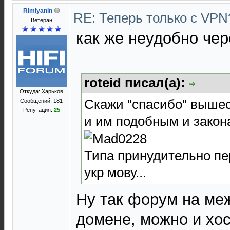
Rimlyanin
RE: Теперь только с VP
Ветеран
как же неудобно чер
roteid писал(а):
Откуда: Харьков
Скажи "спасибо" выше
Сообщений: 181
Репутация:
25
и им подобным и зако
Типа принудительно пе
укр мову...
Ну так форум на ме
домене, можно и хос