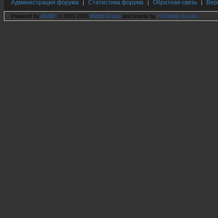
Администрация форума
Статистика форума
Обратная связь
Вер
|
|
|
Powered by
MyBB
, © 2001-2026
MyBB Group
and rewrite by
Hi Fidelity Forum