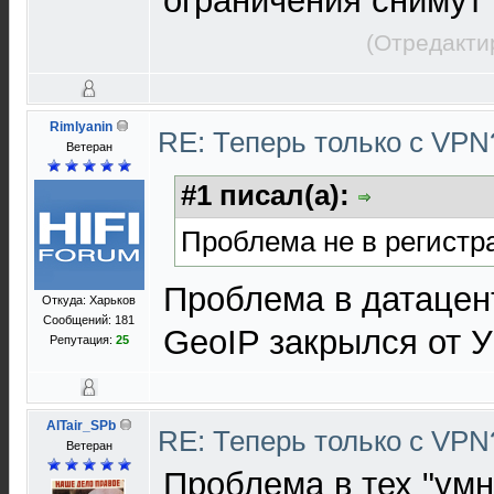
ограничения снимут
(Отредакти
Rimlyanin
RE: Теперь только с VP
Ветеран
#1 писал(а):
Проблема не в регистр
Проблема в датацен
Откуда: Харьков
Сообщений: 181
GeoIP закрылся от 
Репутация:
25
AlTair_SPb
RE: Теперь только с VP
Ветеран
Проблема в тех "умн