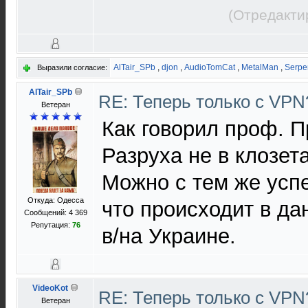
(Отредакти
AlTair_SPb
,
djon
,
AudioTomCat
,
MetalMan
,
Serpe
Выразили согласие:
AlTair_SPb
RE: Теперь только с VP
Ветеран
Как говорил проф. 
Разруха не в клозета
Можно с тем же успе
Откуда: Одесса
что происходит в д
Сообщений: 4 369
Репутация:
76
в/на Украине.
VideoKot
RE: Теперь только с VP
Ветеран