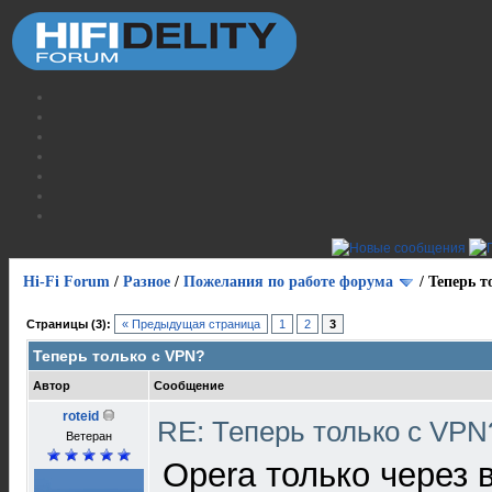
Hi-Fi Forum
/
Разное
/
Пожелания по работе форума
/
Теперь т
Страницы (3):
« Предыдущая страница
1
2
3
Теперь только с VPN?
Автор
Сообщение
roteid
RE: Теперь только с VP
Ветеран
Opera только через 