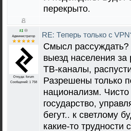
перекрыто.
#1
RE: Теперь только с VP
Администратор
Смысл рассуждать? 
выезд населения за
ТВ-каналы, распусти
Откуда: forum
Разрешены только п
Сообщений: 1 758
национализм. Чисто
государство, управл
бегут.. к светлому б
какие-то трудности 