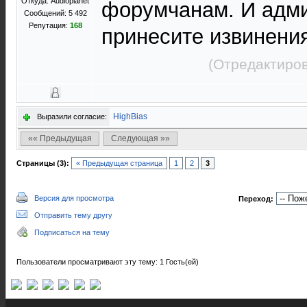
Откуда: Audioplanet
форумчанам. И адми
Сообщений: 5 492
Репутация:
168
принесите извинени
(Отредактиров
HighBias
Выразили согласие:
«« Предыдущая
Следующая »»
Страницы (3):
« Предыдущая страница
1
2
3
Версия для просмотра
Переход:
Отправить тему другу
Подписаться на тему
Пользователи просматривают эту тему: 1 Гость(ей)