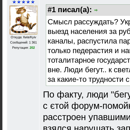
#1 писал(а):
Смысл рассуждать? Ук
выезд населения за ру
Откуда: Київ/Kyiv
каналы, распустила пар
Сообщений: 1 361
Репутация:
202
только педерастия и н
тоталитарное государс
вне. Люди бегут.. к св
за какие-то трудности с
По факту, люди "бег
с єтой форум-помойк
расстроен упавшим
взялся нарушать зап