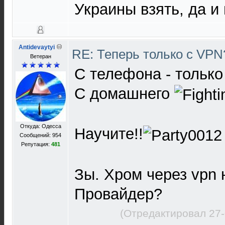
Украины взять, да и 
Antidevaytyi
RE: Теперь только с VP
Ветеран
С телефона - только
С домашнего
Откуда: Одесса
Научите!!
Сообщений: 954
Репутация:
481
Зы. Хром через vpn 
Провайдер?
(Отредактировал 27-