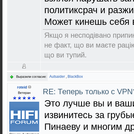
политиксрач и разжи
Может кинешь себя 
Якщо я несподівано припин
не факт, що ви маєте раці
що ви тупий.
Autsaider
,
BlackBox
Выразили согласие:
roteid
RE: Теперь только с VP
Ветеран
Это лучше вы и ваш
извинитесь за груб
Пинаеву и многим д