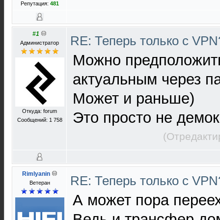
Репутация:
481
#1
RE: Теперь только с VP
Администратор
Можно предположить
актуальным через па
Может и раньше)
Откуда: forum
Это просто не демок
Сообщений: 1 758
(Отредакти
Rimlyanin
RE: Теперь только с VP
Ветеран
А может пора перееха
Ведь и трансфер до