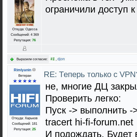
ограничили доступ 
Откуда: Одесса
Сообщений: 4 369
Репутация:
76
#1
,
djon
Выразили согласие:
Rimlyanin
RE: Теперь только с VP
Ветеран
не, многие ДЦ закры
Проверить легко:
Пуск -> выполнить -
Откуда: Харьков
tracert hi-fi-forum.net
Сообщений: 181
Репутация:
25
И подождать. Будет 