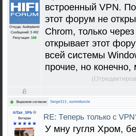
встроенный VPN. По
этот форум не откры
Откуда: Audioplanet
Chrom, только через
Сообщений: 5 492
Репутация:
168
открывает этот фор
всей системы Window
прочие, но конечно, 
(Отредактиров
Serge313
,
summituncle
Выразили согласие:
AlTair_SPb
RE: Теперь только с VP
Ветеран
У мну гугля Хром, б