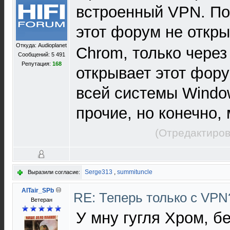
встроенный VPN. По
этот форум не откры
Откуда: Audioplanet
Chrom, только через
Сообщений: 5 491
Репутация:
168
открывает этот фор
всей системы Window
прочие, но конечно, 
(Отредактиров
Serge313
,
summituncle
Выразили согласие:
AlTair_SPb
RE: Теперь только с VP
Ветеран
У мну гугля Хром, б