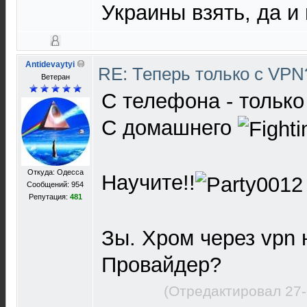
Украины взять, да и 
Antidevaytyi
RE: Теперь только с VP
Ветеран
С телефона - только
С домашнего
Откуда: Одесса
Научите!!
Сообщений: 954
Репутация:
481
Зы. Хром через vpn 
Провайдер?
(Отредактировал 27-