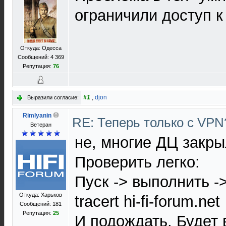
ограничили доступ 
Откуда: Одесса
Сообщений: 4 369
Репутация:
76
#1
,
djon
Выразили согласие:
Rimlyanin
RE: Теперь только с VP
Ветеран
не, многие ДЦ закры
Проверить легко:
Пуск -> выполнить -
Откуда: Харьков
tracert hi-fi-forum.net
Сообщений: 181
Репутация:
25
И подождать. Будет 