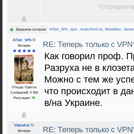
(Отредакти
AlTair_SPb
,
djon
,
AudioTomCat
,
MetalMan
,
Serpe
Выразили согласие:
AlTair_SPb
RE: Теперь только с VP
Ветеран
Как говорил проф. 
Разруха не в клозета
Можно с тем же успе
Откуда: Одесса
что происходит в д
Сообщений: 4 369
Репутация:
76
в/на Украине.
VideoKot
RE: Теперь только с VP
Ветеран