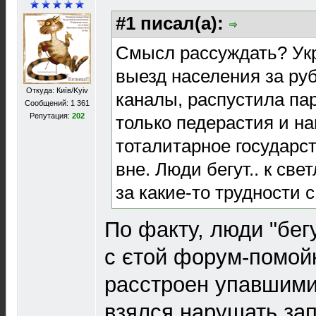
#1 писал(а):
Смысл рассуждать? Ук
выезд населения за ру
Откуда: Київ/Kyiv
каналы, распустила пар
Сообщений: 1 361
Репутация:
202
только педерастия и н
тоталитарное государс
вне. Люди бегут.. к св
за какие-то трудности с
По факту, люди "бег
с єтой форум-помойк
расстроен упавшим
взялся нарушать зап