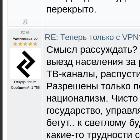
перекрыто.
#1
RE: Теперь только с VP
Администратор
Смысл рассуждать? 
выезд населения за
ТВ-каналы, распусти
Откуда: forum
Разрешены только п
Сообщений: 1 758
национализм. Чисто
государство, управл
бегут.. к светлому б
какие-то трудности 