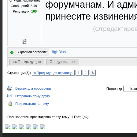
Откуда: Audioplanet
форумчанам. И адми
Сообщений: 5 491
Репутация:
168
принесите извинени
(Отредактиров
HighBias
Выразили согласие:
«« Предыдущая
Следующая »»
Страницы (3):
« Предыдущая страница
1
2
3
Версия для просмотра
Переход:
Отправить тему другу
Подписаться на тему
Пользователи просматривают эту тему: 1 Гость(ей)