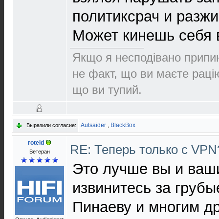
политиксрач и разжи
Может кинешь себя 
Якщо я несподівано припин
не факт, що ви маєте раці
що ви тупий.
Autsaider
,
BlackBox
Выразили согласие:
roteid
RE: Теперь только с VP
Ветеран
Это лучше вы и ваш
извинитесь за груб
Пинаеву и многим д