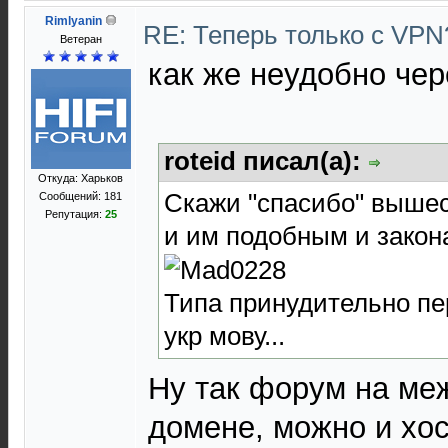
Rimlyanin
RE: Теперь только с VP
Ветеран
как же неудобно чер
roteid писал(а):
Откуда: Харьков
Скажи "спасибо" выше
Сообщений: 181
Репутация:
25
и им подобным и зако
Типа принудительно пе
укр мову...
Ну так форум на ме
домене, можно и хос