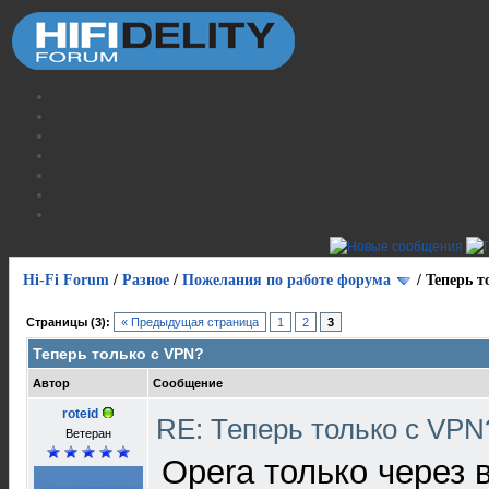
Hi-Fi Forum
/
Разное
/
Пожелания по работе форума
/
Теперь т
Страницы (3):
« Предыдущая страница
1
2
3
Теперь только с VPN?
Автор
Сообщение
roteid
RE: Теперь только с VP
Ветеран
Opera только через 