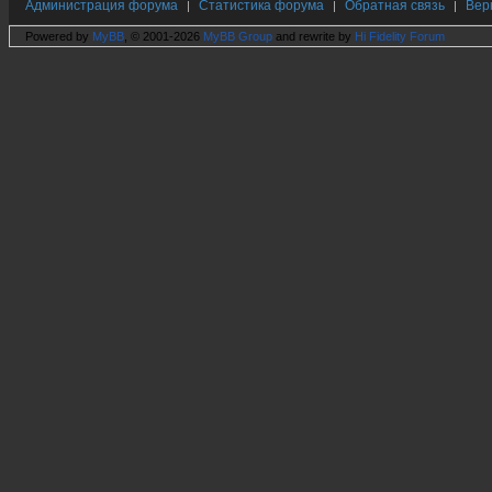
Администрация форума
Статистика форума
Обратная связь
Вер
|
|
|
Powered by
MyBB
, © 2001-2026
MyBB Group
and rewrite by
Hi Fidelity Forum