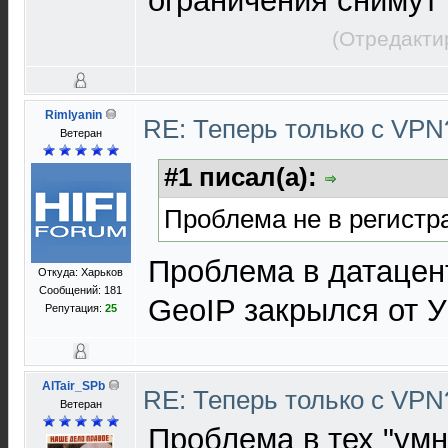
ограничения снимут
(Отредакти
Rimlyanin
RE: Теперь только с VP
Ветеран
#1 писал(а):
Проблема не в регистр
Проблема в датацен
Откуда: Харьков
Сообщений: 181
GeoIP закрылся от 
Репутация:
25
AlTair_SPb
RE: Теперь только с VP
Ветеран
Проблема в тех "умн