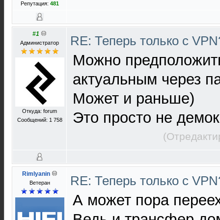
Репутация:
481
#1
RE: Теперь только с VP
Администратор
Можно предположить
актуальным через па
Может и раньше)
Откуда: forum
Это просто не демок
Сообщений: 1 758
(Отредакти
Rimlyanin
RE: Теперь только с VP
Ветеран
А может пора перееха
Ведь и трансфер до