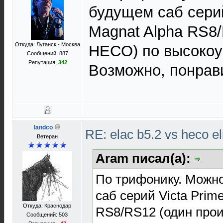
будущем саб серий 
Magnat Alpha RS8/
Откуда: Луганск - Москва
HECO) по высокоу
Сообщений: 887
Репутация:
342
Возможно, понрав
landco
RE: elac b5.2 vs heco el
Ветеран
Aram писал(а):
По трифонику. Можн
саб серий Victa Prime
Откуда: Краснодар
RS8/RS12 (один про
Сообщений: 503