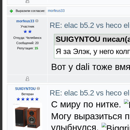
morfeus33
Выразили согласие:
morfeus33
RE: elac b5.2 vs heco el
Участник
SUIGYNTOU писал(а
Откуда: Челябинск
Сообщений: 20
Репутация:
15
Я за Элэк, у него ко
Вот у dali тоже вм
SUIGYNTOU
RE: elac b5.2 vs heco el
Ветеран
С миру по нитке.
Могу выразиться п
улыбнулся.