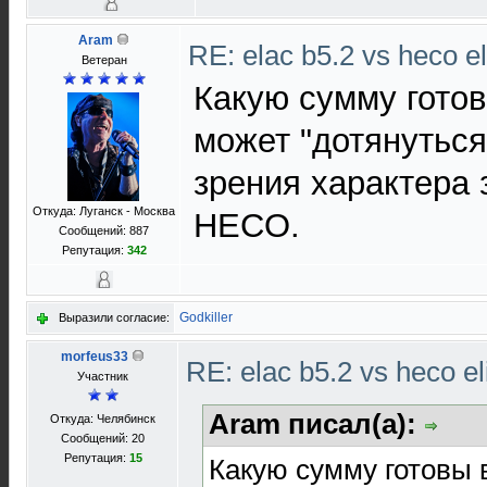
Aram
RE: elac b5.2 vs heco el
Ветеран
Какую сумму готов
может "дотянуться
зрения характера 
Откуда: Луганск - Москва
HECO.
Сообщений: 887
Репутация:
342
Godkiller
Выразили согласие:
morfeus33
RE: elac b5.2 vs heco el
Участник
Aram писал(а):
Откуда: Челябинск
Сообщений: 20
Репутация:
15
Какую сумму готовы в