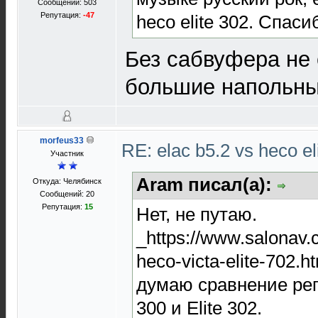
Сообщений: 503
Репутация:
-47
heco elite 302. Спаси
Без сабвуфера не 
большие напольны
morfeus33
RE: elac b5.2 vs heco el
Участник
Aram писал(а):
Откуда: Челябинск
Сообщений: 20
Репутация:
15
Нет, не путаю.
_https://www.salonav.
heco-victa-elite-702.h
думаю сравнение реп
300 и Elite 302.