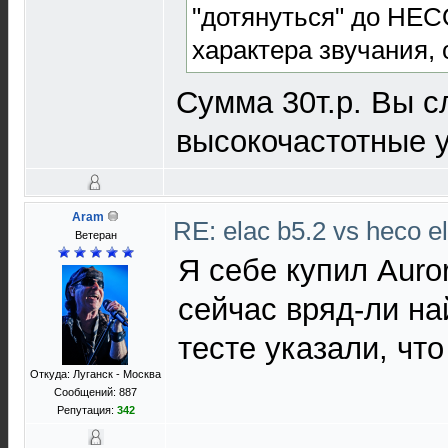
"дотянуться" до HEC
характера звучания,
Сумма 30т.р. Вы с
высокочастотные у
Aram
RE: elac b5.2 vs heco el
Ветеран
Я себе купил Auro
сейчас вряд-ли най
тесте указали, что
Откуда: Луганск - Москва
Сообщений: 887
Репутация:
342