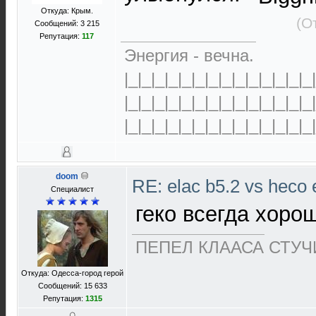
Откуда: Крым.
(О
Сообщений: 3 215
Репутация:
117
Энергия - вечна.
|_|_|_|_|_|_|_|_|_|_|_|_|_|_
|_|_|_|_|_|_|_|_|_|_|_|_|_|_
|_|_|_|_|_|_|_|_|_|_|_|_|_|_
doom
RE: elac b5.2 vs heco 
Специалист
геко всегда хорошо
ПЕПЕЛ КЛААСА СТУЧИ
Откуда: Одесса-город герой
Сообщений: 15 633
Репутация:
1315