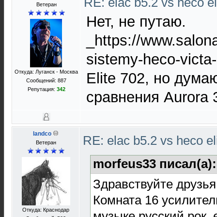
RE: elac b5.2 vs heco el
Ветеран
Нет, не путаю.
_https://www.salon
sistemy-heco-victa-
Откуда: Луганск - Москва
Elite 702, но дум
Сообщений: 887
Репутация:
342
сравнения Aurora 3
landco
RE: elac b5.2 vs heco el
Ветеран
morfeus33 писал(а)
Здравствуйте друзья
Комната 16 усилител
Откуда: Краснодар
музыке русский рок, 