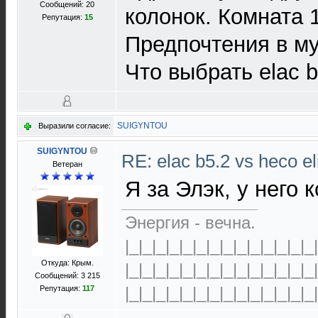
Сообщений: 20
колонок. Комната 
Репутация:
15
Предпочтения в му
Что выбрать elac b
SUIGYNTOU
Выразили согласие:
SUIGYNTOU
RE: elac b5.2 vs heco el
Ветеран
Я за Элэк, у него 
Энергия - вечна.
|_|_|_|_|_|_|_|_|_|_|_|_|_|_
Откуда: Крым.
|_|_|_|_|_|_|_|_|_|_|_|_|_|_
Сообщений: 3 215
|_|_|_|_|_|_|_|_|_|_|_|_|_|_
Репутация:
117