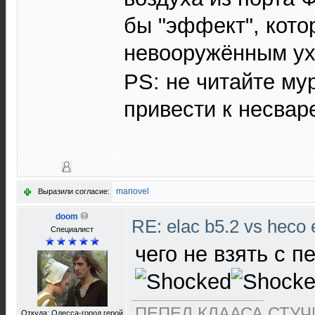
бы "эффект", кото
невооружённым ух
PS: не читайте мур
привести к несва
mariovel
Выразили согласие:
doom
RE: elac b5.2 vs heco 
Специалист
чего не взять с 
ПЕПЕЛ КЛААСА СТУЧИ
Откуда: Одесса-город герой