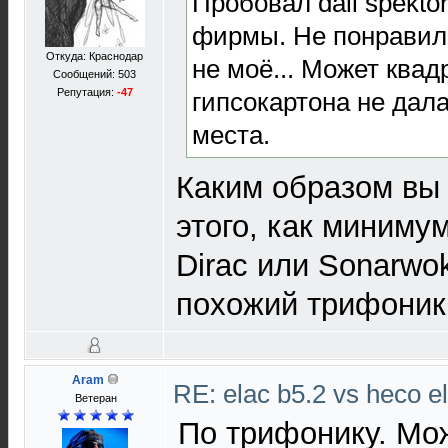
Пробовал dali spekto
фирмы. Не понравил
Откуда: Краснодар
не моë... Может квад
Сообщений: 503
Репутация:
-47
гипсокартона не дала
места.
Каким образом вы
этого, как миниму
Dirac или Sonarwo
похожий трифоник
Aram
RE: elac b5.2 vs heco el
Ветеран
По трифонику. Мо