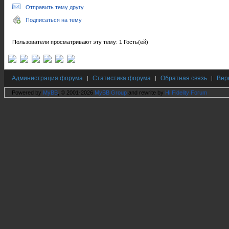
Отправить тему другу
Подписаться на тему
Пользователи просматривают эту тему: 1 Гость(ей)
Администрация форума
Статистика форума
Обратная связь
Вер
|
|
|
Powered by
MyBB
, © 2001-2026
MyBB Group
and rewrite by
Hi Fidelity Forum