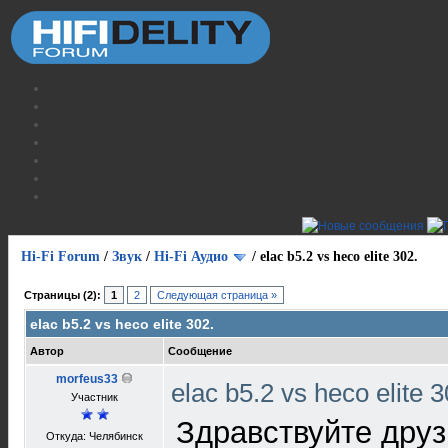
Hi-Fi Forum
/
Звук
/
Hi-Fi Аудио
/
elac b5.2 vs heco elite 302.
Страницы (2):
1
2
Следующая страница »
elac b5.2 vs heco elite 302.
Автор
Сообщение
morfeus33
elac b5.2 vs heco elite 
Участник
Здравствуйте дру
Откуда: Челябинск