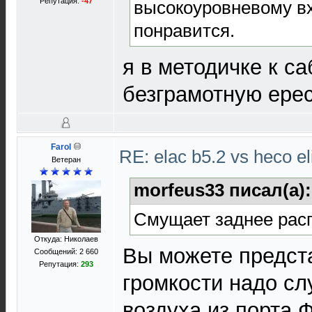
Репутация:
-47
высокоуровневому вх
понравится.
я в методичке к 
безграмотную ерес
Farol
RE: elac b5.2 vs heco el
Ветеран
morfeus33 писал(а)
Смущает заднее рас
Откуда: Николаев
Вы можете предста
Сообщений: 2 660
Репутация:
293
громкости надо сл
воздуха из порта 