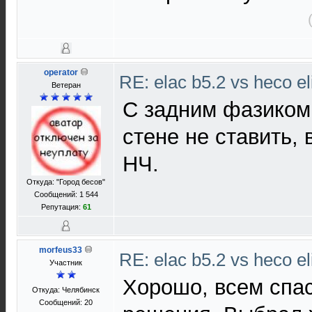
operator
RE: elac b5.2 vs heco el
Ветеран
С задним фазиком,
стене не ставить,
НЧ.
Откуда: "Город бесов"
Сообщений: 1 544
Репутация:
61
morfeus33
RE: elac b5.2 vs heco el
Участник
Хорошо, всем спа
Откуда: Челябинск
Сообщений: 20