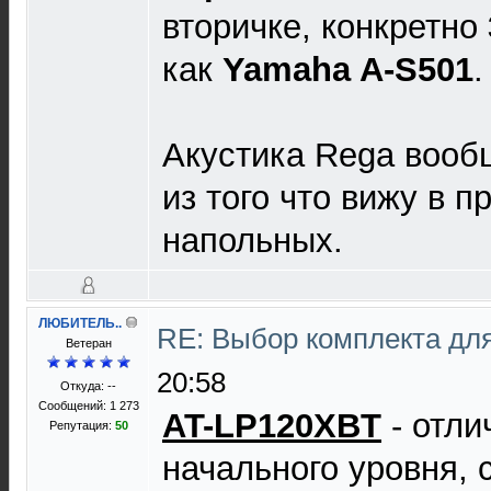
вторичке, конкретно
как
Yamaha A-S501
.
Акустика Rega вооб
из того что вижу в п
напольных.
ЛЮБИТЕЛЬ..
RE: Выбор комплекта дл
Ветеран
20:58
Откуда: --
Сообщений: 1 273
AT-LP120XBT
- отли
Репутация:
50
начального уровня,