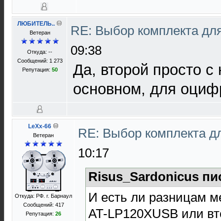
ЛЮБИТЕЛЬ..
RE: Выбор комплекта дл
Ветеран
09:38
Откуда: --
Сообщений: 1 273
Да, второй просто с 
Репутация:
50
основном, для оциф
LeXx-66
RE: Выбор комплекта д
Ветеран
10:17
Risus_Sardonicus пи
И есть ли разницам 
Откуда: РФ. г. Барнаул
Сообщений: 417
AT-LP120XUSB или вто
Репутация:
26