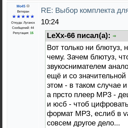
Mo45
RE: Выбор комплекта дл
Ветеран
10:24
Откуда: Луганск
Сообщений: 44
Репутация:
15
LeXx-66 писал(а):
Вот только ни блютуз, 
чему. Зачем блютуз, чт
звукоснимателем анало
ещё и со значительной
этом - в таком случае 
а прсто плеер МР3 - де
и юсб - чтоб цифровать
формат МРЗ, еслиб в va
совсем другое дело...