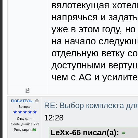
вялотекущая хотел
напрячься и задат
уже в этом году, н
на начало следующ
отдельную ветку со
доступными вертуш
чем с АС и усилит
ЛЮБИТЕЛЬ..
RE: Выбор комплекта дл
Ветеран
12:28
Откуда: --
Сообщений: 1 273
Репутация:
50
LeXx-66 писал(а):