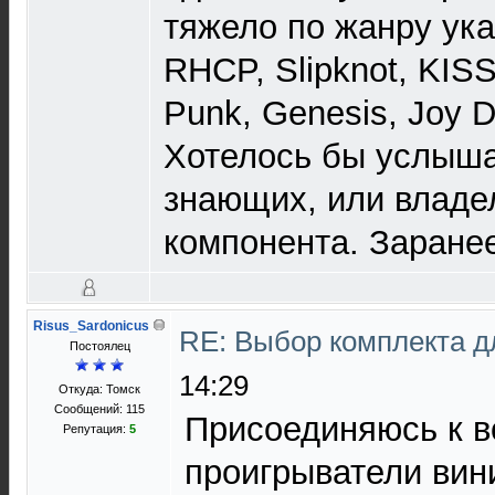
тяжело по жанру указ
RHCP, Slipknot, KISS
Punk, Genesis, Joy Di
Хотелось бы услыша
знающих, или владел
компонента. Заране
Risus_Sardonicus
RE: Выбор комплекта 
Постоялец
14:29
Откуда: Томск
Сообщений: 115
Присоединяюсь к в
Репутация:
5
проигрыватели вин