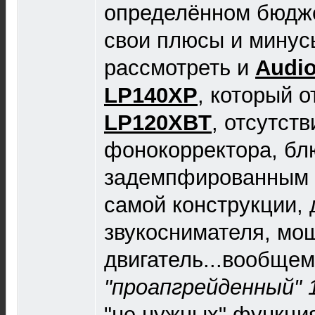
определённом бюдже
свои плюсы и минус
рассмотреть и
Audio
LP140XP
, который о
LP120XBT
, отсутст
фонокорректора, бл
задемпфированным 
самой конструкции, 
звукоснимателя, мо
двигатель...вообщем
"проапгрейденный" 
"не нужных" функци