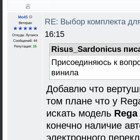
Mo45
RE: Выбор комплекта дл
Ветеран
16:15
Откуда: Луганск
Сообщений: 44
Репутация:
15
Risus_Sardonicus пис
Присоединяюсь к вопро
винила
Добавлю что вертуш
том плане что у Reg
искать модель
Rega 
конечно наличие авт
электронного перек