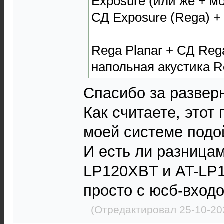
Exposure (или же + м
СД Exposure (Rega) +
Rega Planar + СД Rega
напольная акустика 
Спасибо за разверн
Как считаете, этот
моей системе подо
И есть ли разница
LP120XBT и AT-LP
просто с юсб-вход
(Отредактировал 25-10-20