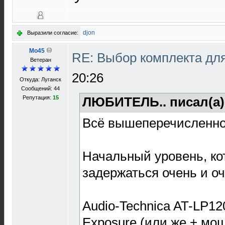
djon
Выразили согласие:
Mo45
RE: Выбор комплекта дл
Ветеран
20:26
Откуда: Луганск
Сообщений: 44
Репутация:
15
ЛЮБИТЕЛЬ.. писал(а
Всё вышеперечисленное 
Начальный уровень, к
задержаться очень и оч
Audio-Technica AT-LP1
Exposure (или же + мощ