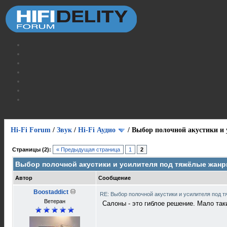
Hi-Fi Forum
/
Звук
/
Hi-Fi Аудио
/
Выбор полочной акустики и
Страницы (2):
« Предыдущая страница
1
2
Выбор полочной акустики и усилителя под тяжёлые жан
Автор
Сообщение
Boostaddict
RE: Выбор полочной акустики и усилителя под 
Ветеран
Салоны - это гиблое решение. Мало так