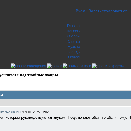
Вход
Зарегистрироваться
Главная
Новости
Обзоры
Статьи
Музыка
Бренды
Каталог
 усилителя под тяжёлые жанры
ры
тяжёлые жанры
/
09-01-2025 07:02
их, которые руководствуются звуком. Подключают абы что абы к чему. 