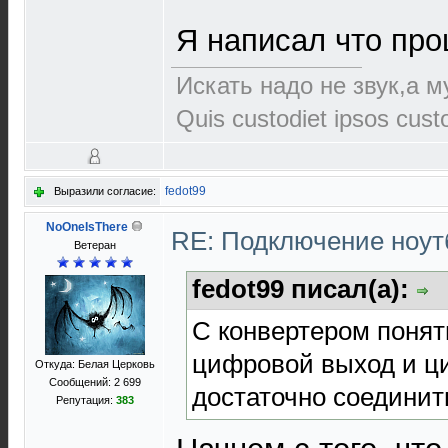
Я написал что про
Искать надо не звук,а му
Quis custodiet ipsos cus
fedot99
Выразили согласие:
NoOneIsThere
RE: Подключение нoутб
Ветеран
fedot99 писал(а):
С конвертером понятн
цифровой выход и ци
Откуда: Белая Церковь
Сообщений: 2 699
достаточно соединит
Репутация:
383