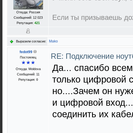
Откуда: Россия
Если ты призываешь дож
Сообщений: 12 023
Репутация:
421
Mako
Выразили согласие:
fedot99
RE: Подключение нoутб
Постоялец
Да... спасибо всем
Откуда: Moldova
Сообщений: 11
только цифровой с
Репутация:
0
но....Зачем он ну
и цифровой вход..
соединить их кабе