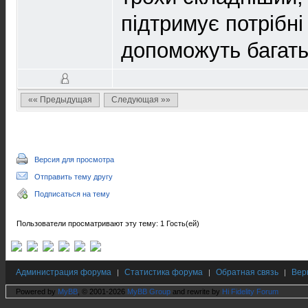
підтримує потрібн
допоможуть багать
«« Предыдущая
Следующая »»
Версия для просмотра
Отправить тему другу
Подписаться на тему
Пользователи просматривают эту тему: 1 Гость(ей)
Администрация форума
Статистика форума
Обратная связь
Вер
|
|
|
Powered by
MyBB
, © 2001-2026
MyBB Group
and rewrite by
Hi Fidelity Forum