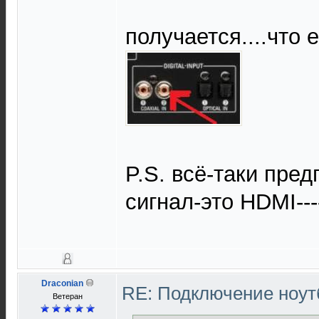
получается....что 
P.S. всё-таки пре
сигнал-это HDMI---
Draconian
RE: Подключение нoутб
Ветеран