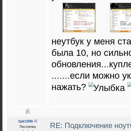
неутбук у меня стар
была 10, но сильн
обновления...купле
.......если можно 
нажать?
Spir1996
RE: Подключение нoутб
Постоялец