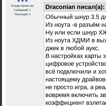
Draconian писал(а)
Откуда: Казахстан
Сообщений: 1
Репутация:
5
Обычный шнур 3.5 дж
Из ноута -в разъём н
Ну или если шнур Х
Из ноута ХДМИ в вы
джек в любой аукс.
В настройках карты 
цифровое устройство,
всё подключили и хот
настоящему драйво
не просто игра, а ре
вовремя включить зв
коэффициент взлетае