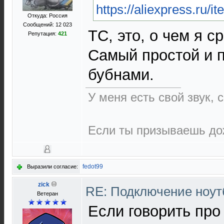
https://aliexpress.ru
Откуда: Россия
Сообщений: 12 023
ТС, это, о чем я с
Репутация:
421
Самый простой и п
бубнами.
У меня есть свой звук,
Если ты призываешь дож
fedot99
Выразили согласие:
zick
RE: Подключение нoутб
Ветеран
Если говорить про 