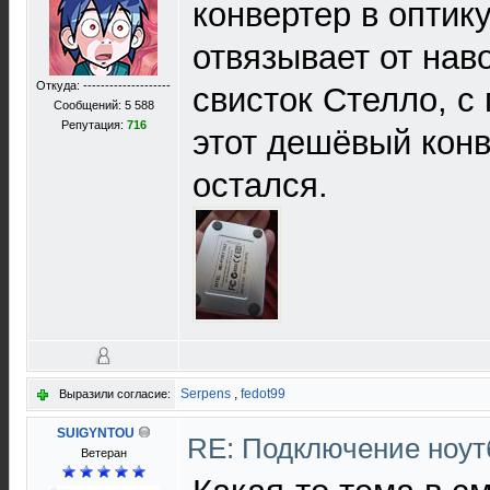
конвертер в оптику
отвязывает от нав
Откуда: --------------------
свисток Стелло, с 
Сообщений: 5 588
Репутация:
716
этот дешёвый конв
остался.
Serpens
,
fedot99
Выразили согласие:
SUIGYNTOU
RE: Подключение нoутб
Ветеран