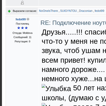
NoOneIsThere
,
SUIGYNTOU
,
Draconian
,
fedot99
Выразили согласие:
fedot99
RE: Подключение нoутб
Постоялец
Друзья.....!!! спас
Откуда: Moldova
Сообщений: 11
что-то у меня не 
Репутация:
0
звука, чтоб ушам н
всем привет! купил..
намного дороже....
немного хуже...на
50 лет на
школы, (думаю с у