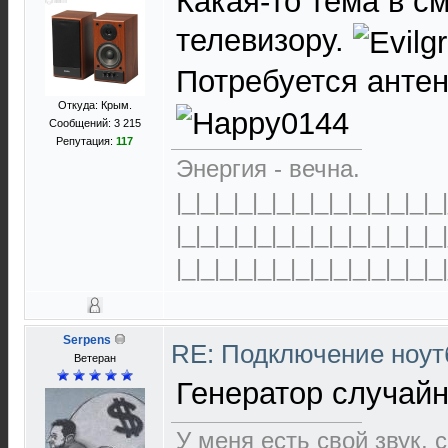
Какая-то тема в с
телевизору.
Потребуется анте
Откуда: Крым.
Сообщений: 3 215
Репутация:
117
Энергия - вечна.
|_|_|_|_|_|_|_|_|_|_|_|_|_|_
|_|_|_|_|_|_|_|_|_|_|_|_|_|_
|_|_|_|_|_|_|_|_|_|_|_|_|_|_
Serpens
RE: Подключение нoутб
Ветеран
Генератор случай
У меня есть свой звук,