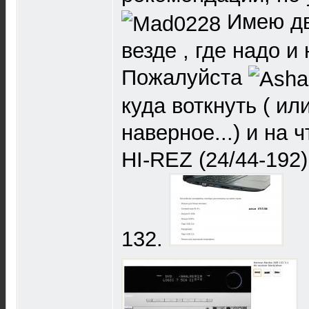
Имею дв
везде , где надо и 
Пожалуйста
куда воткнуть ( ил
наверное...) и на
HI-REZ (24/44-192)
132.