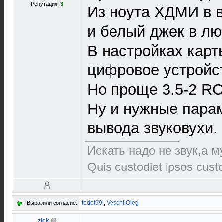
Репутация:
3
Из ноута ХДМИ в 
и белый джек в лю
В настройках карт
цифровое устройст
Но проще 3.5-2 R
Ну и нужные пара
вывода звуковухи.
Искать надо не звук,а му
Quis custodiet ipsos cus
fedot99
,
VeschiiOleg
Выразили согласие:
zick