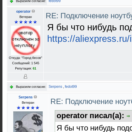
fedot99
Выразили согласие:
operator
RE: Подключение нoутбу
Ветеран
Я бы что нибудь по
https://aliexpress.
Откуда: "Город бесов"
Сообщений: 1 545
Репутация:
61
Serpens
,
fedot99
Выразили согласие:
Serpens
RE: Подключение нoутб
Ветеран
operator писал(а):
Я бы что нибудь под