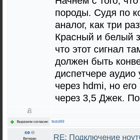
Начнем с того, что
породы. Судя по к
аналог, как три р
Красный и белый з
что этот сигнал та
должен быть конве
диспетчере аудио 
через hdmi, но его
через 3,5 Джек. По
fedot99
Выразили согласие:
КФ
RE: Подключение нoутб
Ветеран