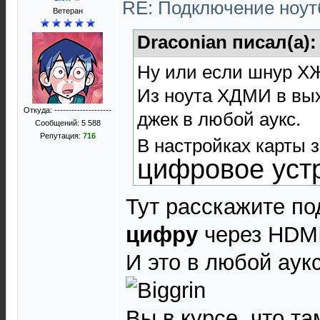
RE: Подключение нoутб
Ветеран
Draconian писал(а)
Ну или если шнур Х
Из ноута ХДМИ в вы
Откуда: --------------------
джек в любой аукс.
Сообщений: 5 588
Репутация:
716
В настройках карты 
цифровое устр
Тут расскажите по
цифру
через HDMI
И это в любой аук
Вы в курсе, что т