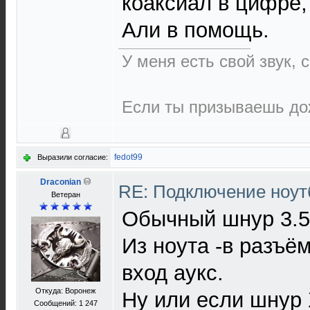
коаксиал в цифре,
Али в помощь.
У меня есть свой звук,
Если ты призываешь дож
fedot99
Выразили согласие:
Draconian
RE: Подключение нoутб
Ветеран
Обычный шнур 3.5 
Из ноута -в разъё
вход аукс.
Откуда: Воронеж
Ну или если шнур
Сообщений: 1 247