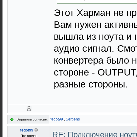
Этот Харман не пр
Вам нужен актив
вышла из ноута и 
аудио сигнал. Смо
конвертера было н
стороне - OUTPUT,
разные стороны.
fedot99
,
Serpens
Выразили согласие:
fedot99
RE: Подключение нoутб
Постоялец