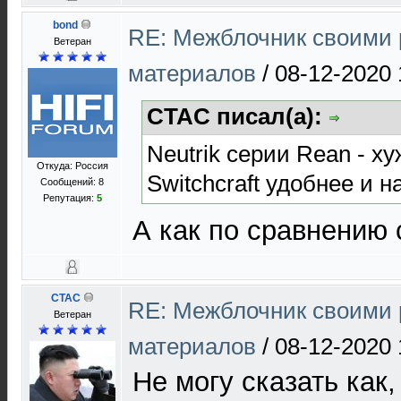
bond
RE: Межблочник своими 
Ветеран
материалов
/
08-12-2020 
CTAC писал(а):
Neutrik серии Rean - ху
Откуда: Россия
Switchcraft удобнее и 
Сообщений: 8
Репутация:
5
А как по сравнению 
CTAC
RE: Межблочник своими 
Ветеран
материалов
/
08-12-2020 
Не могу сказать как,