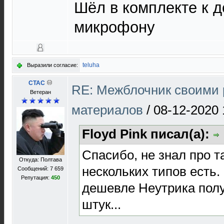
Шёл в комплекте к 
микрофону
teluha
Выразили согласие:
CTAC
RE: Межблочник своими 
Ветеран
материалов
/
08-12-2020 
Floyd Pink писал(а):
Спасибо, не знал про т
Откуда: Полтава
нескольких типов есть.
Сообщений: 7 659
Репутация:
450
дешевле Неутрика полу
штук...