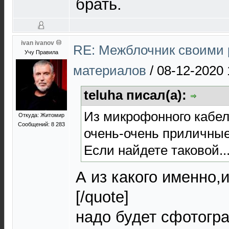
брать.
ivan ivanov
RE: Межблочник своими 
Учу Правила
материалов
/
08-12-2020 
teluha писал(а):
Из микрофонного кабе
Откуда: Житомир
Сообщений: 8 283
очень-очень приличны
Если найдете таковой..
А из какого именно,и
[/quote]
надо будет сфотогр