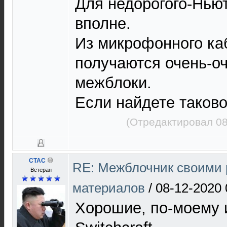
Для недорогого-Нью
вполне.
Из микрофонного ка
получаются очень-о
межблоки.
Если найдете таковой
(Отредактировал 08
CTAC
RE: Межблочник своими 
Ветеран
материалов
/
08-12-2020 
Хорошие, по-моему 