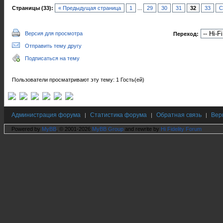
Страницы (33):
« Предыдущая страница
1
...
29
30
31
32
33
С
Версия для просмотра
Переход:
Отправить тему другу
Подписаться на тему
Пользователи просматривают эту тему: 1 Гость(ей)
Администрация форума
Статистика форума
Обратная связь
Вер
|
|
|
Powered by
MyBB
, © 2001-2026
MyBB Group
and rewrite by
Hi Fidelity Forum