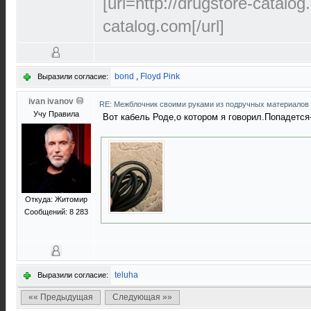
[url=http://drugstore-catalo
catalog.com[/url]
bond
,
Floyd Pink
Выразили согласие:
ivan ivanov
RE: Межблочник своими руками из подручных материалов
Учу Правила
Вот кабель Роде,о котором я говорил.Попадется-
Откуда: Житомир
Сообщений: 8 283
teluha
Выразили согласие:
«« Предыдущая
Следующая »»