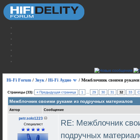
Hi-Fi Forum
/
Звук
/
Hi-Fi Аудио
/
Межблочник своими руками 
Страницы (33):
« Предыдущая страница
1
...
29
30
31
32
33
С
Межблочник своими руками из подручных материалов
Автор
Сообщение
petr.solo1223
RE: Межблочник сво
Специалист
подручных материа