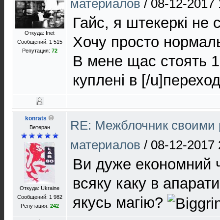
материалов
/
08-12-2017 
Гайс, я штекеркі не
Откуда: Inet
Хочу просто нормаль
Сообщений: 1 515
Репутация:
72
В мене щас стоять 1
куплені в [/u]переход
konrats
RE: Межблочник своими 
Ветеран
материалов
/
08-12-2017 
Ви дуже економний ч
всяку каку в апарати
Откуда: Ukraine
Сообщений: 1 982
якусь магію?
Репутация:
242