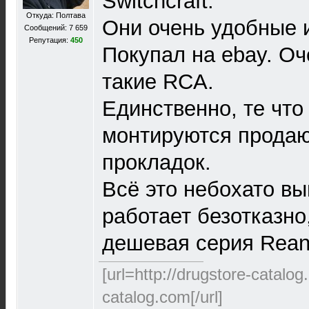
Switchcraft.
Откуда: Полтава
Они очень удобные 
Сообщений: 7 659
Репутация:
450
Покупал на ebay. О
такие RCA.
Единственно, те что
монтируются продаю
прокладок.
Всё это небохато выг
работает безотказно
дешевая серия Rean 
[url=http://drugstore-catalo
catalog.com[/url]