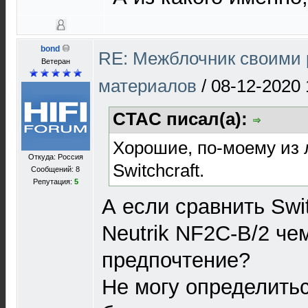
bond
RE: Межблочник своими 
Ветеран
материалов
/
08-12-2020 
CTAC писал(а):
Хорошие, по-моему из
Откуда: Россия
Switchcraft.
Сообщений: 8
Репутация:
5
А если сравнить Swit
Neutrik NF2C-B/2 че
предпочтение?
Не могу определитьс