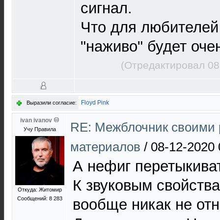
сигнал.
Что для любителей
"наживо" будет оче
(Отредактировал 08
Floyd Pink
Выразили согласие:
ivan ivanov
RE: Межблочник своими 
Учу Правила
материалов
/
08-12-2020 
А нефиг перетыкиват
К звуковым свойства
Откуда: Житомир
Сообщений: 8 283
вообще никак не отн