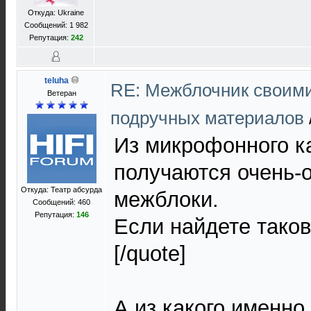
Откуда: Ukraine
Сообщений: 1 982
Репутация:
242
teluha
RE: Межблочник своими
Ветеран
подручных материалов
Из микрофонного к
получаются очень-
Откуда: Театр абсурда
межблоки.
Сообщений: 460
Репутация:
146
Если найдете таков
[/quote]
А из какого именно,