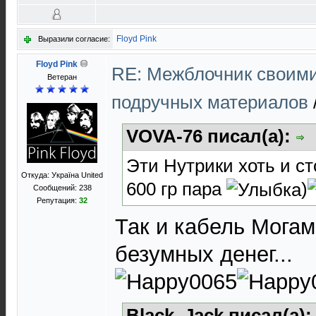
Floyd Pink
Выразили согласие:
Floyd Pink
RE: Межблочник своими
Ветеран
подручных материалов
VOVA-76 писал(а):
Эти Нутрики хоть и ст
Откуда: Україна United
600 гр пара
)
Сообщений: 238
Репутация:
32
Так и кабель Могам
безумных денег...
Black_Jack писал(а)