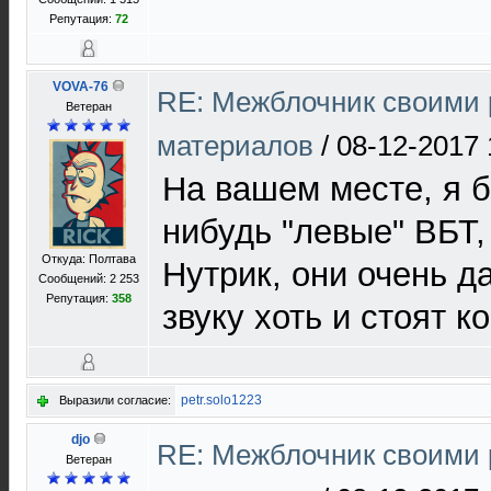
Репутация:
72
VOVA-76
RE: Межблочник своими 
Ветеран
материалов
/
08-12-2017 
На вашем месте, я 
нибудь "левые" ВБТ
Откуда: Полтава
Нутрик, они очень д
Сообщений: 2 253
Репутация:
358
звуку хоть и стоят к
petr.solo1223
Выразили согласие:
djo
RE: Межблочник своими 
Ветеран