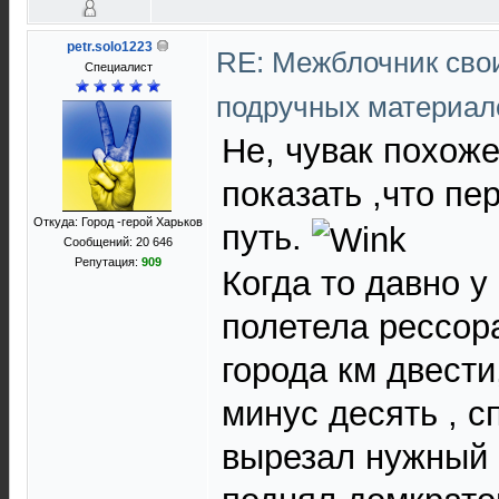
petr.solo1223
RE: Межблочник сво
Специалист
подручных материа
Не, чувак похож
показать ,что пе
Откуда: Город -герой Харьков
путь.
Сообщений: 20 646
Репутация:
909
Когда то давно у
полетела рессор
города км двести
минус десять , с
вырезал нужный 