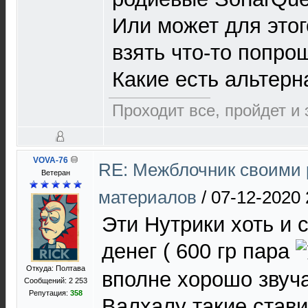
Или может для это
взять что-то попро
Какие есть альтерн
Проходит все, пройдет и э
VOVA-76
RE: Межблочник своими 
Ветеран
материалов
/
07-12-2020 
Эти Нутрики хоть и 
денег ( 600 гр пара
Откуда: Полтава
вполне хорошо звуча
Сообщений: 2 253
Репутация:
358
Валхалу такие стави