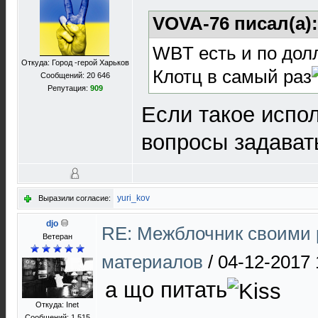
VOVA-76 писал(а)
WBT есть и по долла
Откуда: Город -герой Харьков
Клотц в самый раз
Сообщений: 20 646
Репутация:
909
Если такое испол
вопросы задават
yuri_kov
Выразили согласие:
djo
RE: Межблочник своими 
Ветеран
материалов
/
04-12-2017 
а що питать
Откуда: Inet
Сообщений: 1 515