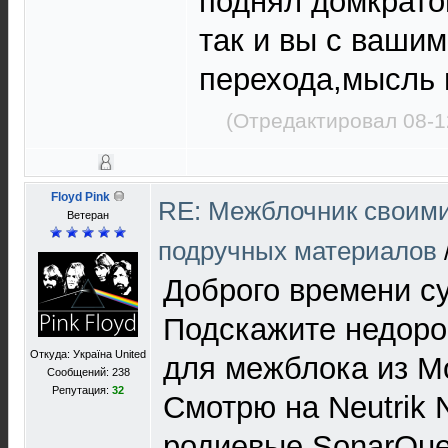
поднял домкрато
так и вы с ваши
перехода,мысль 
(Отредактировал 08-1
Floyd Pink
RE: Межблочник своими
Ветеран
подручных материалов
Доброго времени су
Подскажите недоро
Откуда: Україна United
для межблока из M
Сообщений: 238
Репутация:
32
Смотрю на Neutrik 
родиевые SonarQue