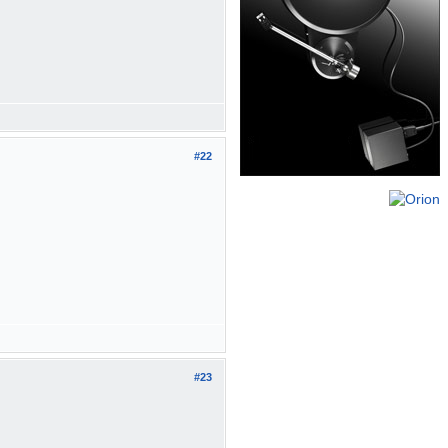
#22
#23