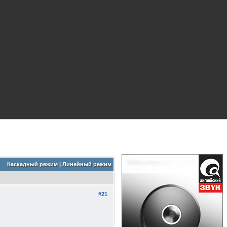
Каскадный режим
|
Линейный режим
#21