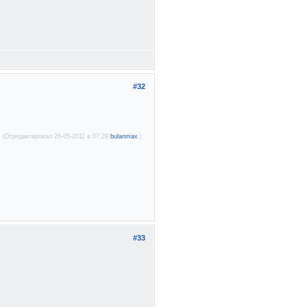
#32
(Отредактировал 26-05-2011 в 07:29
bulanmax
.)
#33