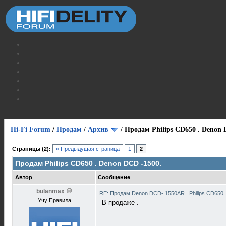
Hi-Fi Forum
/
Продам
/
Архив
/
Продам Philips CD650 . Denon 
Страницы (2):
« Предыдущая страница
1
2
Продам Philips CD650 . Denon DCD -1500.
Автор
Сообщение
bulanmax
RE: Продам Denon DCD- 1550AR . Philips CD650 
Учу Правила
В продаже .