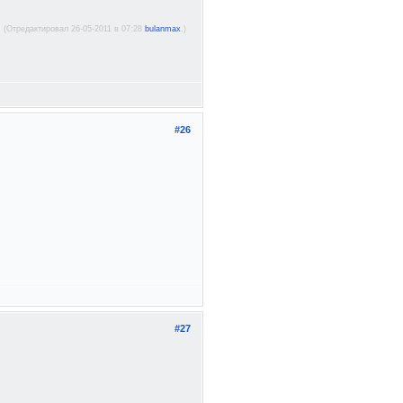
(Отредактировал 26-05-2011 в 07:28
bulanmax
.)
#26
#27