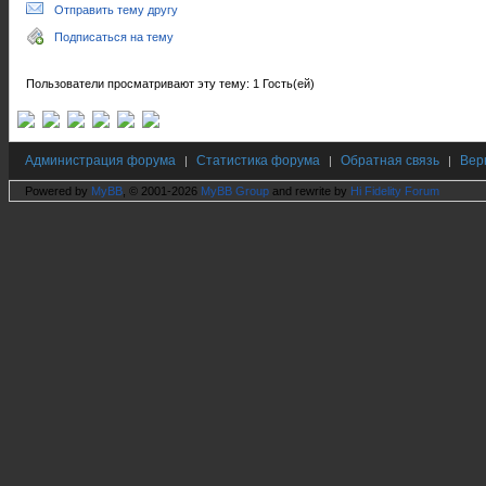
Отправить тему другу
Подписаться на тему
Пользователи просматривают эту тему: 1 Гость(ей)
Администрация форума
Статистика форума
Обратная связь
Вер
|
|
|
Powered by
MyBB
, © 2001-2026
MyBB Group
and rewrite by
Hi Fidelity Forum