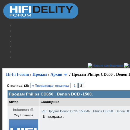
Hi-Fi Forum
/
Продам
/
Архив
/
Продам Philips CD650 . Denon 
Страницы (2):
« Предыдущая страница
1
2
Продам Philips CD650 . Denon DCD -1500.
Автор
Сообщение
bulanmax
RE: Продам Denon DCD- 1550AR . Philips CD650 . Denon D
Учу Правила
В продаже .