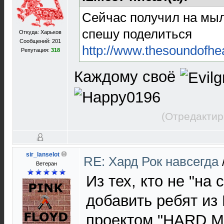
Сейчас получил на мыл
спешу поделиться
Откуда: Харьков
Сообщений: 201
http://www.thesoundofhe
Репутация:
318
Каждому своё
(Отредактир
sir_lanselot
RE: Хард Рок навсегда
Ветеран
Из тех, кто не "на 
добавить ребят из
проектом "HARD 