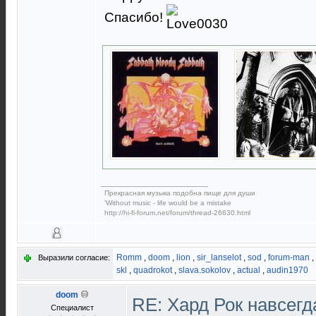
Спасибо!
Прекрасная музыка подобна пище для души
'Without music - life would be a mistake
http://hi-fi-forum.net/forum/thread-26630.html
Romm
,
doom
,
lion
,
sir_lanselot
,
sod
,
forum-man
,
Выразили согласие:
skl
,
quadrokot
,
slava.sokolov
,
actual
,
audin1970
doom
RE: Хард Рок навсег
Специалист