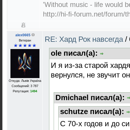
'Without music - life would 
http://hi-fi-forum.net/forum/
alex0665
RE: Хард Рок навсегда
/
Ветеран
ole писал(а):
И я из-за старой хард
вернулся, не звучит о
Откуда: Львів Україна
Сообщений: 3 787
Репутация:
1494
Dmichael писал(а):
schutze писал(а):
C 70-х годов и до си