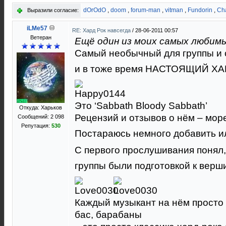
dOrOdO
,
doom
,
forum-man
,
vitman
,
Fundorin
,
Cha
Выразили согласие:
iLMe57
RE: Хард Рок навсегда
/
28-06-2011 00:57
Ветеран
Ещё один из моих самых любимы
Самый необычный для группы и 
и в тоже время НАСТОЯЩИЙ Х
Это ‘Sabbath Bloody Sabbath’
Откуда: Харьков
Рецензий и отзывов о нём – мор
Сообщений: 2 098
Репутация:
530
Постараюсь немного добавить и
С первого прослушивания понял
группы были подготовкой к вер
Каждый музыкант на нём просто т
бас, барабаны