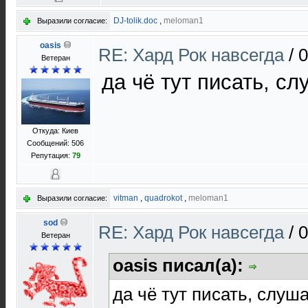
DJ-tolik.doc
,
meloman1
Выразили согласие:
oasis
RE: Хард Рок навсегда
/
0
Ветеран
да чё тут писать, с
Откуда: Киев
Сообщений: 506
Репутация:
79
vitman
,
quadrokot
,
meloman1
Выразили согласие:
sod
RE: Хард Рок навсегда
/
0
Ветеран
oasis писал(а):
да чё тут писать, слуш