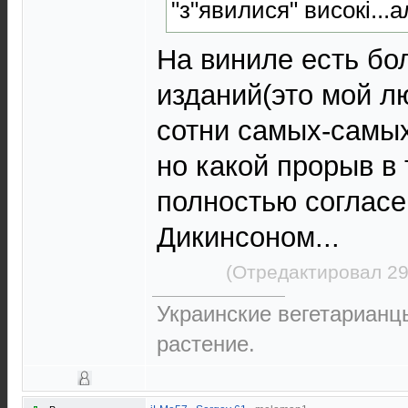
"з"явилися" високі...
На виниле есть бо
изданий(это мой 
сотни самых-самых 
но какой прорыв в 
полностью соглас
Дикинсоном...
(Отредактировал 29
Украинские вегетарианцы
растение.