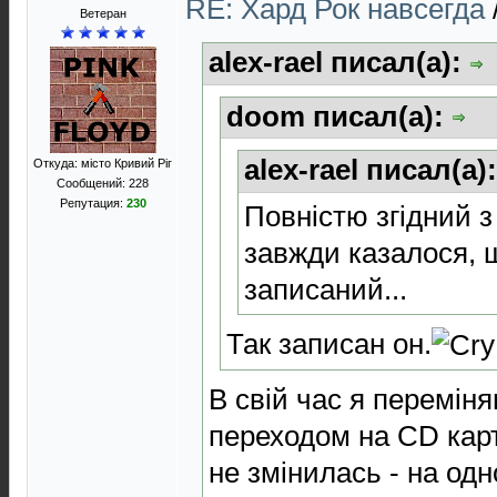
RE: Хард Рок навсегда
Ветеран
alex-rael писал(а):
doom писал(а):
alex-rael писал(а)
Откуда: місто Кривий Ріг
Сообщений: 228
Репутация:
230
Повністю згідний з
завжди казалося, 
записаний...
Так записан он.
В свій час я перeміняв
переходом на CD кар
не змінилась - на од