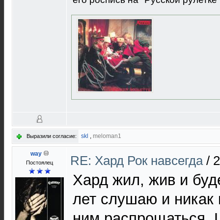
skl
,
meloman1
Выразили согласие:
way
RE: Хард Рок навсегда
/
2
Постоялец
Хард жил, жив и буд
лет слушаю и никак 
ним распрощаться. L