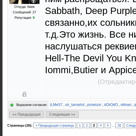
Откуда: Киев
Sabbath, Deep Purple
Сообщений: 27
Репутация:
9
связанно,их сольник
т.д.Это жизнь.
Все н
наслушаться реквие
Hell-The Devil You K
Iommi,Butier и Appice
(Отредактир
iLMe57
,
sir_lanselot
,
prowizor
,
dOrOdO
,
vitman
,
Выразили согласие:
«« Предыдущая
Следующая »»
Страницы (26):
« Предыдущая страница
1
2
3
4
5
...
26
Следу