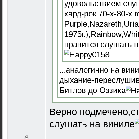
удовольствием слу
хард-рок 70-х-80-х 
Purple,Nazareth,Uri
1975г.),Rainbow,Whi
нравится слушать н
...аналогично на вин
дыхание-переслушив
Битлов до Оззика
Верно подмечено,с
слушать на виниле