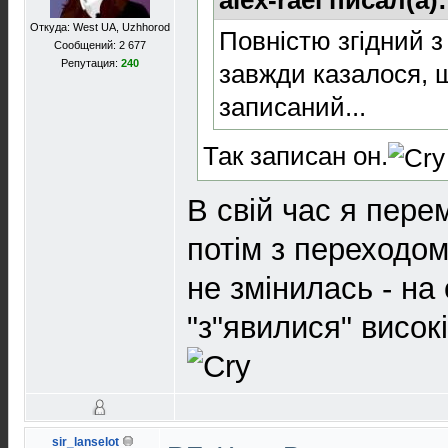
Откуда: West UA, Uzhhorod
Повністю згідний з
Сообщений: 2 677
Репутация:
240
завжди казалося, 
записаний...
Так записан он.
В свій час я перeм
потім з переходо
не змінилась - на
"з"явилися" високі
sir_lanselot