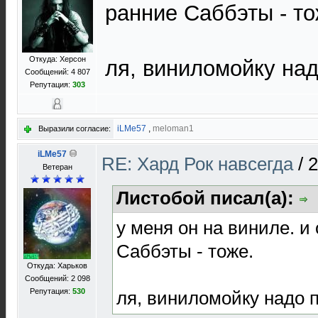
ранние Саббэты - то
Откуда: Херсон
ля, виниломойку надо
Сообщений: 4 807
Репутация:
303
iLMe57
,
meloman1
Выразили согласие:
iLMe57
RE: Хард Рок навсегда
/
2
Ветеран
Листобой писал(а):
у меня он на виниле. и
Саббэты - тоже.
Откуда: Харьков
Сообщений: 2 098
Репутация:
530
ля, виниломойку надо по