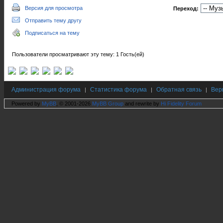
Версия для просмотра
Переход:
Отправить тему другу
Подписаться на тему
Пользователи просматривают эту тему: 1 Гость(ей)
Администрация форума
Статистика форума
Обратная связь
Вер
|
|
|
Powered by
MyBB
, © 2001-2026
MyBB Group
and rewrite by
Hi Fidelity Forum