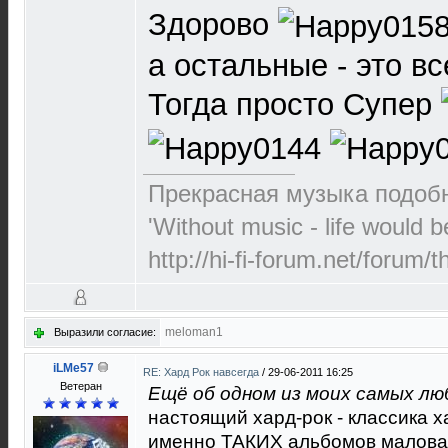
Здорово
а остальные - это вс
Тогда просто Супер
Прекрасная музыка подоб
'Without music - life would 
http://hi-fi-forum.net/forum/
meloman1
Выразили согласие:
iLMe57
RE: Хард Рок навсегда
/
29-06-2011 16:25
Ветеран
Ещё об одном из моих самых лю
настоящий хард-рок - классика х
именно ТАКИХ альбомов малова