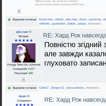
'Without music - life would be a mistake
http://hi-fi-forum.net/forum/thread-26630.html
forum-man
,
vitman
,
alex-rael
,
doom
,
синоптик
,
si
Выразили согласие:
vokhotin
,
quadrokot
,
Valkiry
,
actual
,
meloman1
alex-rael
RE: Хард Рок навсегд
Ветеран
Повністю згідний 
але завжди казал
глуховато записан
Откуда: West UA, Uzhhorod
Сообщений: 2 677
Репутация:
240
iLMe57
,
Sergey 61
,
slava.sokolov
,
meloman1
Выразили согласие:
doom
RE: Хард Рок навсег
Специалист