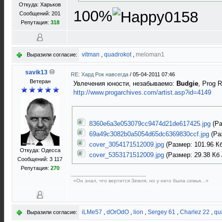
Откуда: Харьков
100%
Сообщений: 201
Репутация:
318
vitman
,
quadrokot
,
meloman1
Выразили согласие:
savik13
RE: Хард Рок навсегда
/
05-04-2011 07:46
Ветеран
Увлечения юности, незабываемо:
Budgie
, Prog 
http://www.progarchives.com/artist.asp?id=4149
8360e6a3e053079cc9474d21de617425.jpg
(Ра
69a49c3082b0a5054d65dc6369830ccf.jpg
(Раз
cover_3054171512009.jpg
(Размер: 101.96 Кб
Откуда: Одесса
cover_5353171512009.jpg
(Размер: 29.38 Кб /
Сообщений: 3 117
Репутация:
270
«Он знал, что вертится Земля, но у него была семья…»
iLMe57
,
dOrOdO
,
lion
,
Sergey 61
,
Charlez 22
,
qu
Выразили согласие: