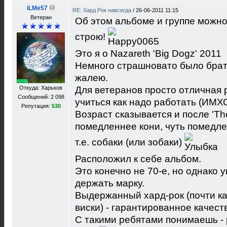
iLMe57
RE: Хард Рок навсегда
/
26-06-2011 11:15
Ветеран
Об этом альбоме и группе можно 
строю!
Это я о Nazareth 'Big Dogz' 2011
Немного страшновато было брать 
жалею.
Откуда: Харьков
Для ветеранов просто отличная 
Сообщений: 2 098
учиться как надо работать (ИМХ
Репутация:
530
Возраст сказывается и после 'Th
помедленнее кони, чуть помедле
т.е. собаки (или зобаки)
Расположил к себе альбом.
Это конечно не 70-е, но однако
держать марку.
Выдержанный хард-рок (почти к
виски) - гарантированное качест
С такими ребятами понимаешь - р