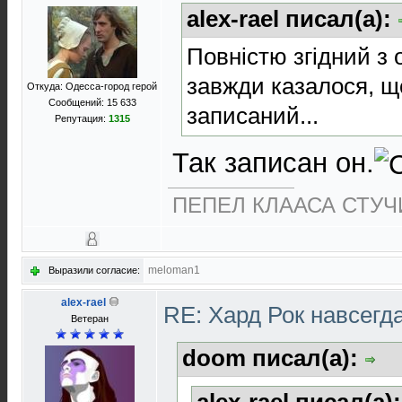
alex-rael писал(а):
Повністю згідний з 
завжди казалося, щ
Откуда: Одесса-город герой
Сообщений: 15 633
записаний...
Репутация:
1315
Так записан он.
ПЕПЕЛ КЛААСА СТУЧИ
meloman1
Выразили согласие:
alex-rael
RE: Хард Рок навсегд
Ветеран
doom писал(а):
alex-rael писал(а)