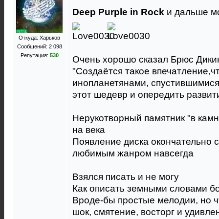
Deep Purple in Rock
и дальше м
Откуда: Харьков
Сообщений: 2 098
Репутация:
530
Очень хорошо сказал Брюс Дики
"Cоздаётся такое впечатление,чт
инопланетянами, спустившимися
этот шедевр и опередить развит
Нерукотворный памятник "в камн
на века
Появление диска окончательно с
любимым жанром навсегда
Взялся писать и не могу
Как описать земными словами б
Вроде-бы простые мелодии, но чт
шок, смятение, восторг и удивле