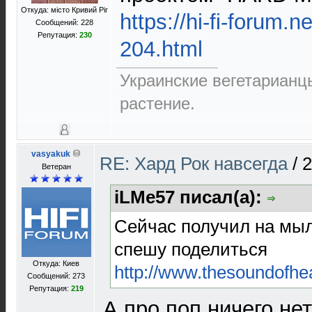
Откуда: місто Кривий Ріг
https://hi-fi-forum.
Сообщений: 228
Репутация:
230
204.html
Украинские вегетарианцы
растение.
vasyakuk
RE: Хард Рок навсегда
/
2
Ветеран
iLMe57 писал(а):
Сейчас получил на мыл
спешу поделиться
Откуда: Киев
http://www.thesoundofhe
Сообщений: 273
Репутация:
219
А про поп ничего нет