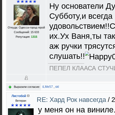
Ну основатели Д
Субботу,и всегда
удовольствием!!
Откуда: Одесса-город герой
Сообщений: 15 633
их.Ух Ваня,ты та
Репутация:
1315
аж ручки трясутс
слушать!!
ПЕПЕЛ КЛААСА СТУЧИ
iLMe57
,
skl
Выразили согласие:
Листобой
RE: Хард Рок навсегда
/
2
Ветеран
у меня он на виниле