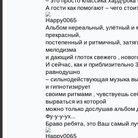
– это просто классика хард-рока 
А гости как помогают – чего сто
Альбом нереальный, улётный и 
прекрасный,
постепенный и ритмичный, затя
мелодизма
и дающий глоток свежего , ново
И сейчас, как и приблизительно 
равнодушно
– сильнодействующая музыка выз
и гипнотизирует
своими ритмами , чувствуешь се
вырваться из которой
можно только дослушав альбом 
Фу-у-у-ух...
Браво ребята, это Ваш самый лу