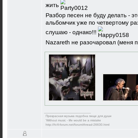
жить
Разбор песен не буду делать - эт
альбомчик уже по четвертому ра
слушаю - однако!!!
Nazareth не разочаровал (меня 
Прекрасная музыка подобна пище для души
'Without music - life would be a mistake
http://hi-fi-forum.net/forum/thread-26630.html