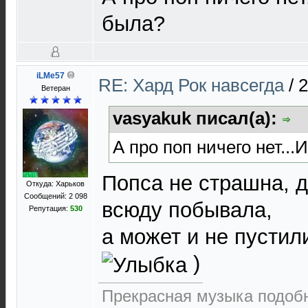
была?
iLMe57
RE: Хард Рок навсегда
/
2
Ветеран
vasyakuk писал(а):
А про поп ничего нет..
Попса не страшна, д
Откуда: Харьков
Сообщений: 2 098
всюду побывала,
Репутация:
530
а может и не пустил
)
Прекрасная музыка подоб