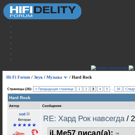
Hi-Fi Forum
/
Звук
/
Музыка
/
Hard Rock
Страницы (26):
« Предыдущая страница
1
2
3
4
5
...
26
Следу
Hard Rock
Автор
Сообщение
sod
RE: Хард Рок навсегда
/
2
Ветеран
iLMe57 писал(а):