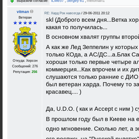
iLMe57
,
Sergey 61
,
meloman1
Выразили согласие:
vitman
RE: Хард Рок навсегда
/
29-06-2011 20:12
Ветеран
skl (Доброго всем дня...Ветка х
какая то получилась...
В основном хвалят группы второй,
А как же Лед Зеппелин у которы
только КОда, а АС/ДС...а.Блак С
Откуда: Херсон
хороши только первые четыре а
Сообщений: 276
коммерция...Как впрочем и их ди
Репутация:
256
слушаются только ранние с ДИО. 
был ветеран харда. Почему то за
красавец.... )
Да, U.D.O. ( как и Accept с ним ) с
В прошлом году был в Киеве на е
одно мгновение. Сколько лет, а э
его роспись на "Русской рулетке"