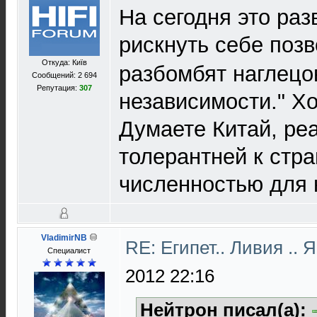
На сегодня это ра
рискнуть себе поз
Откуда: Київ
разбомбят наглецов
Сообщений: 2 694
Репутация:
307
независимости." Хо
Думаете Китай, ре
толерантней к стр
численностью для
VladimirNB
RE: Египет.. Ливия ..
Специалист
2012 22:16
Нейтрон писал(а):