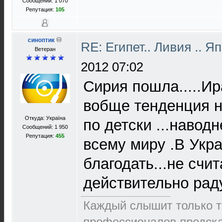
Сообщений: 1 070
Репутация:
105
синоптик
RE: Египет.. Ливия .. 
Ветеран
2012 07:02
Сирия пошла.....Ира
вобще тенденция н
Откуда: Україна
по детски ...навод
Сообщений: 1 950
Репутация:
455
всему миру .В Укра
благодать...не счи
действительно раду
Каждый слышит только то
пpофеccионалов пpедcка