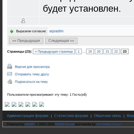
будет установлен.
aqvadim
Выразили согласие:
«« Предыдущая
Следующая »»
Страницы (23):
« Предыдущая страница
1
...
19
20
21
22
23
Версия для просмотра
Отправить тему другу
Подписаться на тему
Пользователи просматривают эту тему: 1 Гость(ей)
Администрация форума
Статистика форума
Обратная связь
Вер
|
|
|
Powered by
MyBB
, © 2001-2026
MyBB Group
and rewrite by
Hi Fidelity Forum