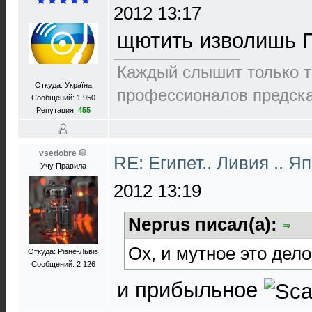
2012 13:17
щютить изволишь 
Каждый слышит только то
Откуда: Україна
пpофеccионалов пpедcка
Сообщений: 1 950
Репутация:
455
vsedobre
RE: Египет.. Ливия .. 
Учу Правила
2012 13:19
Neprus писал(а):
Ох, и мутное это дело
Откуда: Рівне-Львів
Сообщений: 2 126
и прибыльное