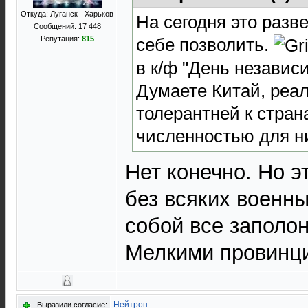
Откуда: Луганск - Харьков
На сегодня это разв
Сообщений: 17 448
себе позволить.
Репутация:
815
в к/ф "День независ
Думаете Китай, реал
толерантней к стра
численностью для 
Нет конечно. Но э
без всяких военны
собой все заполон
Мелкими провинц
Нейтрон
Выразили согласие: