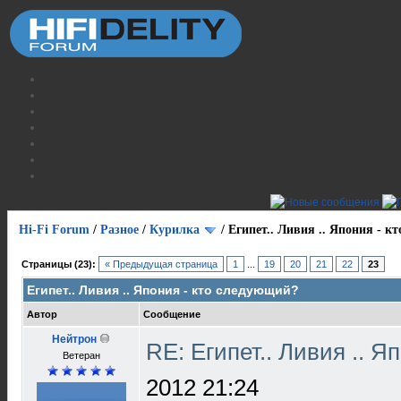
Hi-Fi Forum
/
Разное
/
Курилка
/
Египет.. Ливия .. Япония - к
Страницы (23):
« Предыдущая страница
1
...
19
20
21
22
23
Египет.. Ливия .. Япония - кто следующий?
Автор
Сообщение
Нейтрон
RE: Египет.. Ливия .. 
Ветеран
2012 21:24