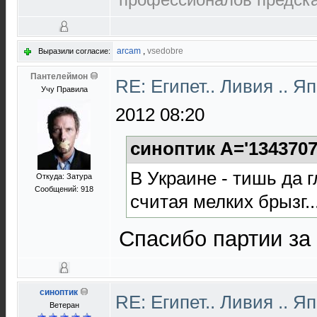
arcam
,
vsedobre
Выразили согласие:
Пантелеймон
RE: Египет.. Ливия .. 
Учу Правила
2012 08:20
синоптик A='1343707
В Украине - тишь да г
Откуда: Затура
Сообщений: 918
считая мелких брызг.
Спасибо партии за
синоптик
RE: Египет.. Ливия .. 
Ветеран