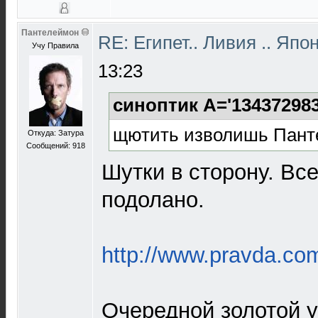
Пантелеймон
RE: Египет.. Ливия .. Яп
Учу Правила
13:23
синоптик A='134372983
щютить изволишь Пант
Откуда: Затура
Сообщений: 918
Шутки в сторону. Все
подолано.
http://www.pravda.co
Очередной золотой у