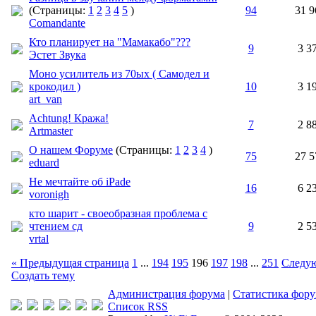
(Страницы:
1
2
3
4
5
)
94
31 9
Comandante
Кто планирует на "Мамакабо"???
9
3 3
Эстет Звука
Моно усилитель из 70ых ( Самодел и
крокодил )
10
3 1
art_van
Achtung! Кража!
7
2 8
Artmaster
О нашем Форуме
(Страницы:
1
2
3
4
)
75
27 5
eduard
Не мечтайте об iPade
16
6 2
voronigh
кто шарит - своеобразная проблема с
чтением сд
9
2 5
vrtal
« Предыдущая страница
1
...
194
195
196
197
198
...
251
Следую
Создать тему
Администрация форума
|
Статистика фор
Список RSS