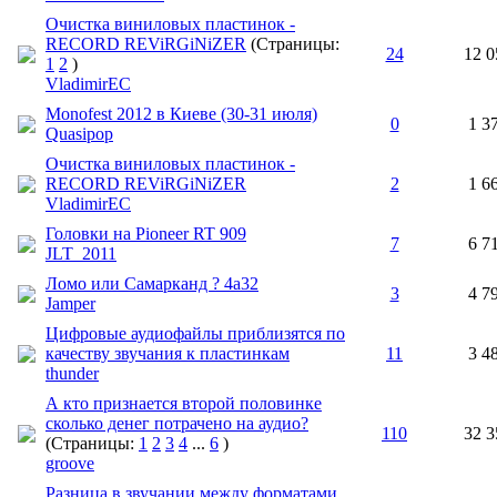
Очистка виниловых пластинок -
RECORD REViRGiNiZER
(Страницы:
24
12 0
1
2
)
VladimirEC
Monofest 2012 в Киеве (30-31 июля)
0
1 3
Quasipop
Очистка виниловых пластинок -
RECORD REViRGiNiZER
2
1 6
VladimirEC
Головки на Pioneer RT 909
7
6 7
JLT_2011
Ломо или Самарканд ? 4а32
3
4 7
Jamper
Цифровые аудиофайлы приблизятся по
качеству звучания к пластинкам
11
3 4
thunder
А кто признается второй половинке
сколько денег потрачено на аудио?
110
32 3
(Страницы:
1
2
3
4
...
6
)
groove
Разница в звучании между форматами.