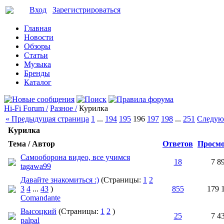
Вход
Зарегистрироваться
Главная
Новости
Обзоры
Статьи
Музыка
Бренды
Каталог
Hi-Fi Forum /
Разное /
Курилка
« Предыдущая страница
1
...
194
195
196
197
198
...
251
Следую
Курилка
Тема / Автор
Ответов
Просм
Самооборона видео, все учимся
18
7 8
tagawa99
Давайте знакомиться :)
(Страницы:
1
2
3
4
...
43
)
855
179 
Comandante
Высоцкий
(Страницы:
1
2
)
25
7 4
palpal