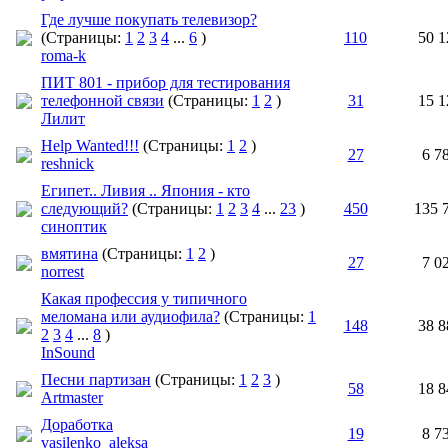
Где лучше покупать телевизор?
(Страницы:
1
2
3
4
...
6
)
110
50 1
roma-k
ПИТ 801 - прибор для тестирования
телефонной связи
(Страницы:
1
2
)
31
15 1
Лилит
Help Wanted!!!
(Страницы:
1
2
)
27
6 7
reshnick
Египет.. Ливия .. Япония - кто
следующий?
(Страницы:
1
2
3
4
...
23
)
450
135 
синоптик
вмятина
(Страницы:
1
2
)
27
7 0
norrest
Какая профессия у типичного
меломана или аудиофила?
(Страницы:
1
148
38 8
2
3
4
...
8
)
InSound
Песни партизан
(Страницы:
1
2
3
)
58
18 8
Artmaster
Доработка
19
8 7
vasilenko_aleksa