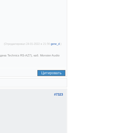
(Отредактировал 24-01-2022 в 21:56
gene_d
.)
ека Technics RS-AZ7), каб. Monster Audio
Цитировать
#7323