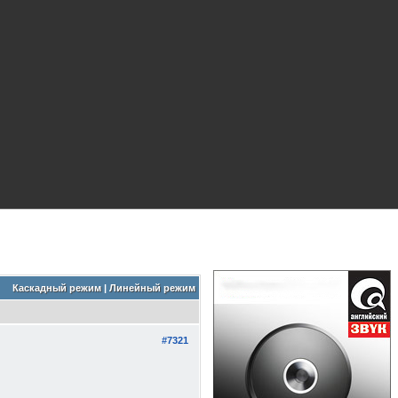
Каскадный режим
|
Линейный режим
#7321