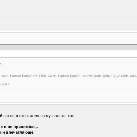
 усил. Harman Kardon HK 6500, CD-пр. Harman Kardon HD 760, (верт. Sony PS-LX150H, касс.д
cle P1.
 ветки, а относительно музыканта, как
е и не припомню...
о и впечатляюще!