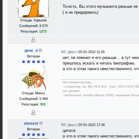
То-есть, Вы этого музыканта раньше не
( я не придираюсь)
Откуда: Харьков
Сообщений: 8 570
Репутация:
1273
gene_d
RE: Джаз
/
25-01-2022 11:29
Ветеран
нет, не помнил я его раньше... а тут н
пришлось искать и читать биографию.
а что в этом такого неестественного, чт
как слушаю музыку...
- стационар: ак. JBL HLS 810, "уши" AKG K242 HD,
нач.уровня.
Откуда: Минск
- мобильное: плейер iBasso DX80, наушники Pinna
Сообщений: 5 484
Репутация:
301
element
RE: Джаз
/
25-01-2022 17:36
Ветеран
цитата:
а что в этом такого неестественного, чт