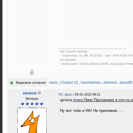
как слушаю музыку...
- стационар: ак. JBL HLS 810, "уши" AKG K242 HD,
нач.уровня.
- мобильное: плейер iBasso DX80, наушники Pinna
oasis
,
Charlez 22
,
hoochiemen
,
element
,
alexs88
Выразили согласие:
element
RE: Джаз
/
25-01-2022 09:21
Ветеран
цитата:
этого Пино Палладино я что-то р
Ну вот тебе и НА! Не припомню.....