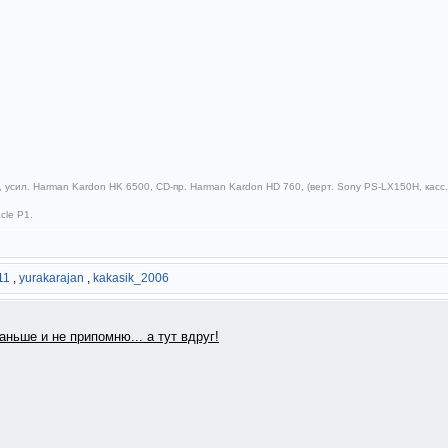
 усил. Harman Kardon HK 6500, CD-пр. Harman Kardon HD 760, (верт. Sony PS-LX150H, касс.д
cle P1.
11
,
yurakarajan
,
kakasik_2006
аньше и не припомню... а тут вдруг!