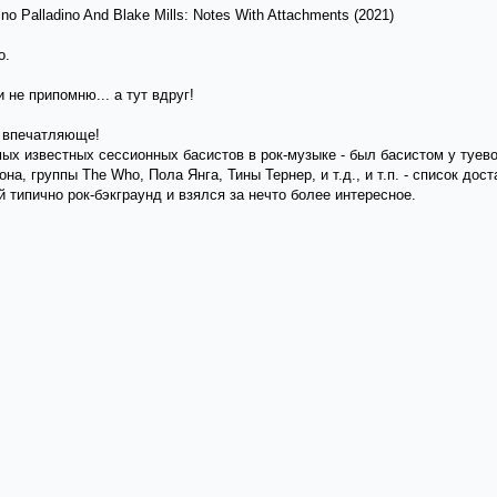
 Palladino And Blake Mills: Notes With Attachments (2021)
о.
 не припомню... а тут вдруг!
и впечатляюще!
мых известных сессионных басистов в рок-музыке - был басистом у туев
а, группы The Who, Пола Янга, Тины Тернер, и т.д., и т.п. - список дост
ой типично рок-бэкграунд и взялся за нечто более интересное.