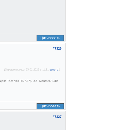
Цитировать
#7326
(Отредактировал 25-01-2022 в 11:31
gene_d
.)
ека Technics RS-AZ7), каб. Monster Audio
Цитировать
#7327