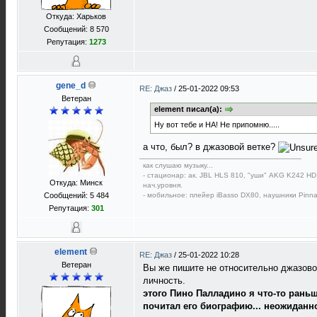
Откуда: Харьков
Сообщений: 8 570
Репутация:
1273
gene_d
RE: Джаз
/
25-01-2022 09:53
Ветеран
element писал(а):
Ну вот тебе и НА! Не припомню.....
а что, был? в джазовой ветке?
как слушаю музыку...
- стационар: ак. JBL HLS 810, "уши" AKG K242 HD,
Откуда: Минск
нач.уровня.
- мобильное: плейер iBasso DX80, наушники Pinna
Сообщений: 5 484
Репутация:
301
element
RE: Джаз
/
25-01-2022 10:28
Ветеран
Вы же пишите не относительно джазовой
личность.
этого Пино Палладино я что-то раньш
почитал его биографию... неожиданн