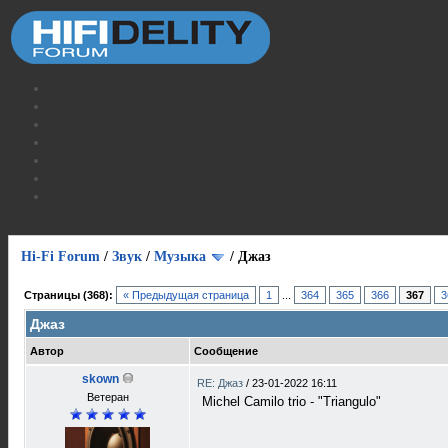
Hi-Fi Forum
/
Звук
/
Музыка
/
Джаз
Страницы (368):
« Предыдущая страница
1
...
364
365
366
367
3
Джаз
Автор
Сообщение
skown
RE: Джаз
/
23-01-2022 16:11
Ветеран
Michel Camilo trio - "Triangulo"