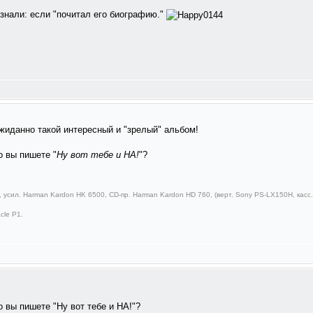
 знали: если "почитал его биографию."
еожиданно такой интересный и "зрелый" альбом!
о вы пишете "
Ну вот тебе и НА!
"?
 усил. Harman Kardon HK 6500, CD-пр. Harman Kardon HD 760, (верт. Sony PS-LX150H, касс.д
cle P1.
о вы пишете "Ну вот тебе и НА!"?