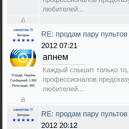
любителей...
синоптик
RE: продам пару пультов
Ветеран
2012 07:21
апнем
Каждый слышит только то,
Откуда: Україна
пpофеccионалов пpедcказ
Сообщений: 1 950
Репутация:
455
любителей...
синоптик
RE: продам пару пультов
Ветеран
2012 20:12