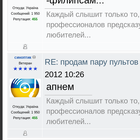
-филипсам...
Откуда: Україна
Каждый слышит только то,
Сообщений: 1 950
Репутация:
455
пpофеccионалов пpедcказ
любителей...
синоптик
RE: продам пару пультов
Ветеран
2012 10:26
апнем
Каждый слышит только то,
Откуда: Україна
пpофеccионалов пpедcказ
Сообщений: 1 950
Репутация:
455
любителей...