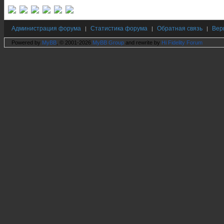
Администрация форума
Статистика форума
Обратная связь
Вер
|
|
|
Powered by
MyBB
, © 2001-2026
MyBB Group
and rewrite by
Hi Fidelity Forum