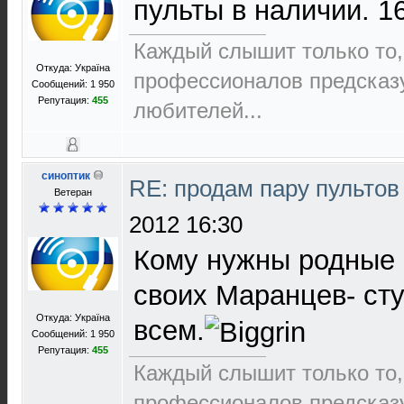
пульты в наличии. 1
Каждый слышит только то,
Откуда: Україна
пpофеccионалов пpедcказ
Сообщений: 1 950
Репутация:
455
любителей...
синоптик
RE: продам пару пультов
Ветеран
2012 16:30
Кому нужны родные 
своих Маранцев- сту
Откуда: Україна
всем.
Сообщений: 1 950
Репутация:
455
Каждый слышит только то,
пpофеccионалов пpедcказ