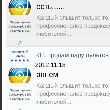
есть......
Каждый слышит только то,
Откуда: Україна
пpофеccионалов пpедcказ
Сообщений: 1 950
Репутация:
455
любителей...
синоптик
RE: продам пару пультов
Ветеран
2012 11:18
апнем
Каждый слышит только то,
Откуда: Україна
пpофеccионалов пpедcказ
Сообщений: 1 950
Репутация:
455
любителей...