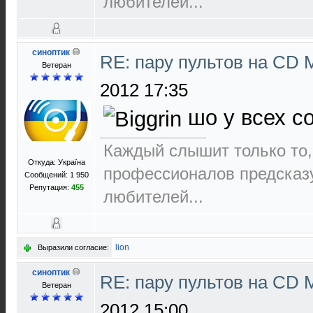
любителей...
синоптик
RE: пару пультов на СD 
Ветеран
2012 17:35
шо у всех с
Каждый слышит только то,
Откуда: Україна
пpофеccионалов пpедcказ
Сообщений: 1 950
Репутация:
455
любителей...
lion
Выразили согласие:
синоптик
RE: пару пультов на СD 
Ветеран
2012 15:00