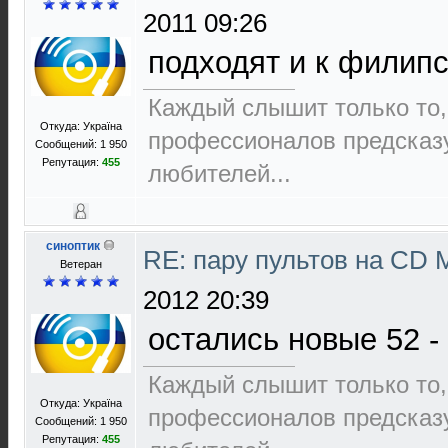
2011 09:26
подходят и к филипса
Каждый слышит только то,
Откуда: Україна
пpофеccионалов пpедcказ
Сообщений: 1 950
Репутация:
455
любителей...
синоптик
RE: пару пультов на СD 
Ветеран
2012 20:39
остались новые 52 - е
Каждый слышит только то,
Откуда: Україна
пpофеccионалов пpедcказ
Сообщений: 1 950
Репутация:
455