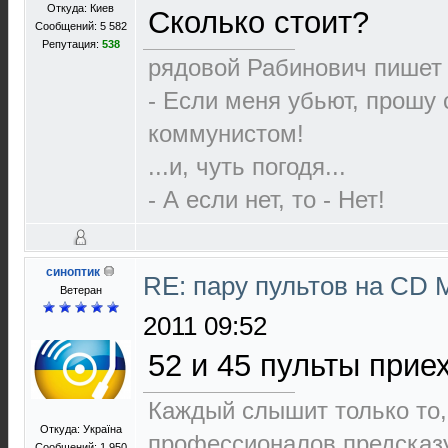
Откуда: Киев
Сколько стоит?
Сообщений: 5 582
Репутация:
538
рядовой Рабинович пишет 
- Если меня убьют, прошу 
коммунистом!
...и, чуть погодя...
- А если нет, то - Нет!
синоптик
RE: пару пультов на СD 
Ветеран
2011 09:52
52 и 45 пульты прие
Каждый слышит только то,
Откуда: Україна
пpофеccионалов пpедcказ
Сообщений: 1 950