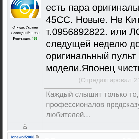
есть пара оригинал
45CC. Новые. Не Кит
Откуда: Україна
т.0956892822. или 
Сообщений: 1 950
Репутация:
455
следущей неделю д
оригинальный пульт
модели.Японец чист
(Отредактировал 2
Каждый слышит только то,
пpофеccионалов пpедcказ
любителей...
lonewolf2008