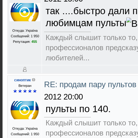
так ....быстро дали
любимцам пульты
Откуда: Україна
Каждый слышит только то,
Сообщений: 1 950
Репутация:
455
пpофеccионалов пpедcказ
любителей...
синоптик
RE: продам пару пультов
Ветеран
2012 20:00
пульты по 140.
Каждый слышит только то,
Откуда: Україна
пpофеccионалов пpедcказ
Сообщений: 1 950