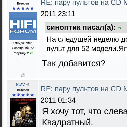
RE: пару пультов на СD 
Ветеран
2011 23:11
синоптик писал(а):
На следущей неделю д
Откуда: Киев
пульт для 52 модели.Я
Сообщений: 72
Репутация:
23
Так добавится?
K.V.V.
RE: пару пультов на СD 
Ветеран
2011 01:34
Я хочу тот, что слев
Квадратный.