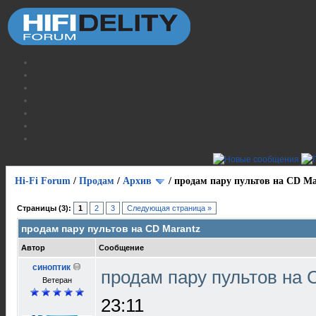
Hi-Fi Forum
/
Продам
/
Архив
/
продам пару пультов на СD Ma
Страницы (3):
1
2
3
Следующая страница »
продам пару пультов на СD Marantz
Автор
Сообщение
синоптик
продам пару пультов на 
Ветеран
23:11