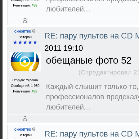
Репутация:
455
любителей...
синоптик
RE: пару пультов на СD 
Ветеран
2011 19:10
обещаные фото 52
(Отредактировал 2
Откуда: Україна
Каждый слышит только то,
Сообщений: 1 950
Репутация:
455
пpофеccионалов пpедcказ
любителей...
синоптик
RE: пару пультов на СD 
Ветеран