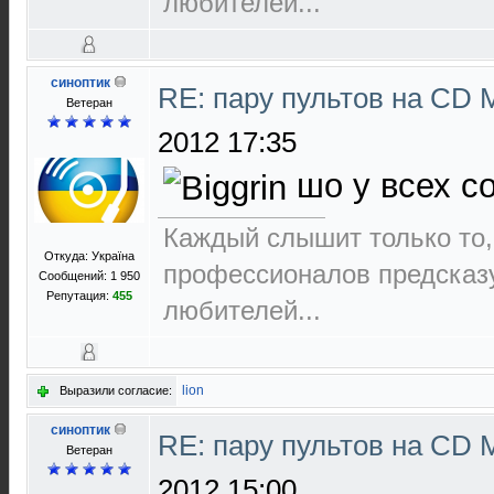
любителей...
синоптик
RE: пару пультов на СD 
Ветеран
2012 17:35
шо у всех с
Каждый слышит только то,
Откуда: Україна
пpофеccионалов пpедcказ
Сообщений: 1 950
Репутация:
455
любителей...
lion
Выразили согласие:
синоптик
RE: пару пультов на СD 
Ветеран
2012 15:00