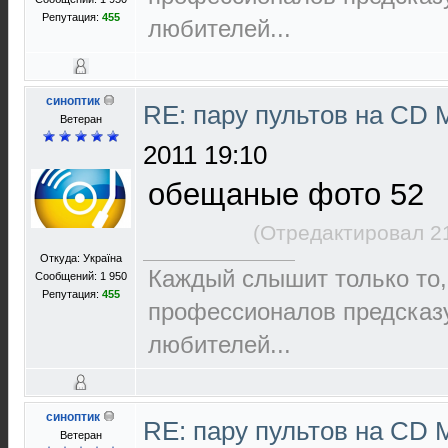
Репутация:
455
любителей...
синоптик
RE: пару пультов на СD 
Ветеран
2011 19:10
обещаные фото 52
(Отредактировал 2
Откуда: Україна
Каждый слышит только то,
Сообщений: 1 950
Репутация:
455
пpофеccионалов пpедcказ
любителей...
синоптик
RE: пару пультов на СD 
Ветеран