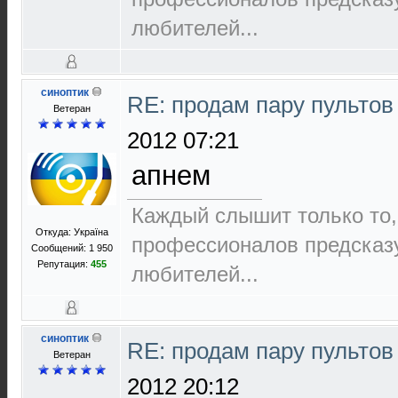
любителей...
синоптик
RE: продам пару пультов
Ветеран
2012 07:21
апнем
Каждый слышит только то,
Откуда: Україна
пpофеccионалов пpедcказ
Сообщений: 1 950
Репутация:
455
любителей...
синоптик
RE: продам пару пультов
Ветеран
2012 20:12