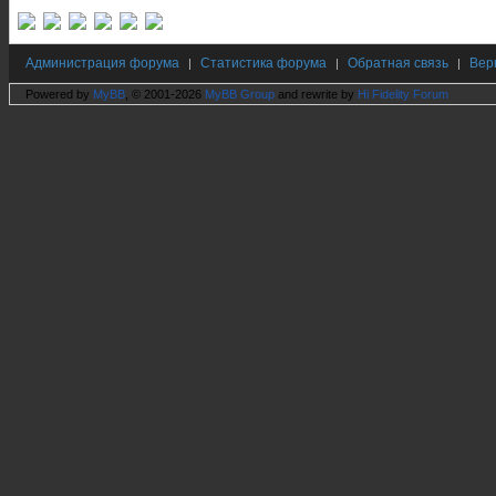
Администрация форума
Статистика форума
Обратная связь
Вер
|
|
|
Powered by
MyBB
, © 2001-2026
MyBB Group
and rewrite by
Hi Fidelity Forum