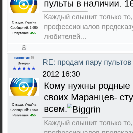
пульты в наличии. 1
Каждый слышит только то,
Откуда: Україна
пpофеccионалов пpедcказ
Сообщений: 1 950
Репутация:
455
любителей...
синоптик
RE: продам пару пультов
Ветеран
2012 16:30
Кому нужны родные 
своих Маранцев- сту
Откуда: Україна
всем.
Сообщений: 1 950
Репутация:
455
Каждый слышит только то,
пpофеccионалов пpедcказ