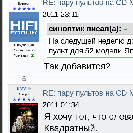
RE: пару пультов на СD 
Ветеран
2011 23:11
синоптик писал(а):
На следущей неделю д
Откуда: Киев
пульт для 52 модели.Я
Сообщений: 72
Репутация:
23
Так добавится?
K.V.V.
RE: пару пультов на СD 
Ветеран
2011 01:34
Я хочу тот, что слев
Квадратный.