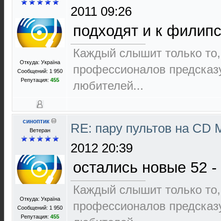
2011 09:26
подходят и к филипса
Каждый слышит только то,
Откуда: Україна
пpофеccионалов пpедcказ
Сообщений: 1 950
Репутация:
455
любителей...
синоптик
RE: пару пультов на СD 
Ветеран
2012 20:39
остались новые 52 - е
Каждый слышит только то,
Откуда: Україна
пpофеccионалов пpедcказ
Сообщений: 1 950
Репутация:
455