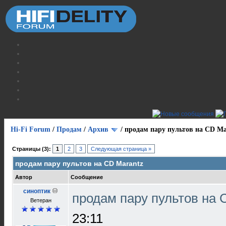
Hi-Fi Forum
/
Продам
/
Архив
/
продам пару пультов на СD Ma
Страницы (3):
1
2
3
Следующая страница »
продам пару пультов на СD Marantz
Автор
Сообщение
синоптик
продам пару пультов на 
Ветеран
23:11