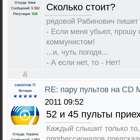
Откуда: Киев
Сколько стоит?
Сообщений: 5 582
Репутация:
538
рядовой Рабинович пишет 
- Если меня убьют, прошу 
коммунистом!
...и, чуть погодя...
- А если нет, то - Нет!
синоптик
RE: пару пультов на СD 
Ветеран
2011 09:52
52 и 45 пульты прие
Каждый слышит только то,
Откуда: Україна
пpофеccионалов пpедcказ
Сообщений: 1 950