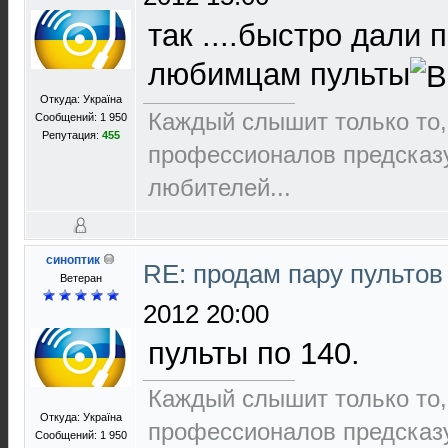
так ....быстро дали
любимцам пульты
Откуда: Україна
Каждый слышит только то,
Сообщений: 1 950
Репутация:
455
пpофеccионалов пpедcказ
любителей...
синоптик
RE: продам пару пультов
Ветеран
2012 20:00
пульты по 140.
Каждый слышит только то,
Откуда: Україна
пpофеccионалов пpедcказ
Сообщений: 1 950