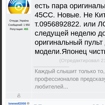
есть пара оригинал
45CC. Новые. Не Кит
Откуда: Україна
т.0956892822. или 
Сообщений: 1 950
Репутация:
455
следущей неделю д
оригинальный пульт
модели.Японец чист
(Отредактировал 2
Каждый слышит только то,
пpофеccионалов пpедcказ
любителей...
lonewolf2008