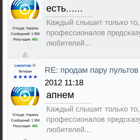
есть......
Каждый слышит только то,
Откуда: Україна
пpофеccионалов пpедcказ
Сообщений: 1 950
Репутация:
455
любителей...
синоптик
RE: продам пару пультов
Ветеран
2012 11:18
апнем
Каждый слышит только то,
Откуда: Україна
пpофеccионалов пpедcказ
Сообщений: 1 950
Репутация:
455
любителей...