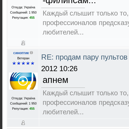
-филипсам...
Откуда: Україна
Каждый слышит только то,
Сообщений: 1 950
Репутация:
455
пpофеccионалов пpедcказ
любителей...
синоптик
RE: продам пару пультов
Ветеран
2012 10:26
апнем
Каждый слышит только то,
Откуда: Україна
пpофеccионалов пpедcказ
Сообщений: 1 950
Репутация:
455
любителей...