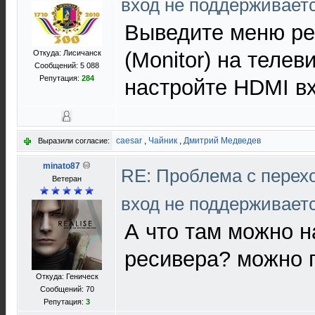
вход не поддерживает
Выведите меню ре
(Monitor) на телев
Откуда: Лисичанск
Сообщений: 5 088
Репутация:
284
настройте HDMI в
caesar
,
Чайник
,
Дмитрий Медведев
Выразили согласие:
minato87
RE: Проблема с перех
Ветеран
вход не поддерживает
А что там можно н
ресивера? можно 
Откуда: Геническ
Сообщений: 70
Репутация:
3