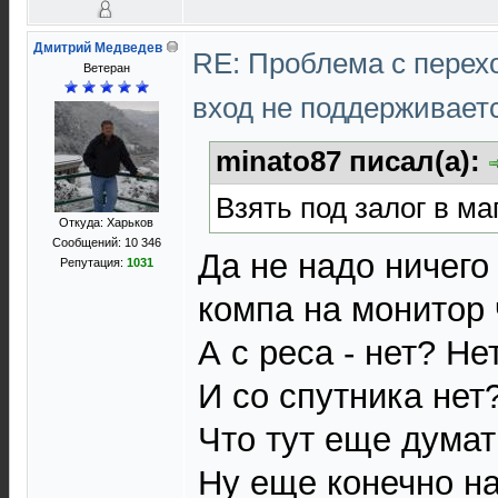
Дмитрий Медведев
RE: Проблема с перех
Ветеран
вход не поддерживает
minato87 писал(а):
Взять под залог в м
Откуда: Харьков
Сообщений: 10 346
Да не надо ничего
Репутация:
1031
компа на монитор 
А с реса - нет? Нет
И со спутника нет?
Что тут еще думат
Ну еще конечно н