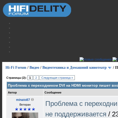
Hi-Fi Forum
/
Видео
/
Видеотехника и Домашний кинотеатр
/
П
Страницы (2):
1
2
Следующая страница »
Проблема с переходником DVI на HDMI монитор пишет вх
Автор
Сообщение
minato87
Проблема с переходни
Ветеран
не поддерживается
/
2