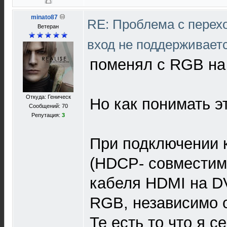
minato87
RE: Проблема с перех
Ветеран
вход не поддерживает
поменял с RGB на
Откуда: Геническ
Но как понимать э
Сообщений: 70
Репутация:
3
При подключении 
(HDCP- совместим
кабеля HDMI на D
RGB, независимо о
Те есть то что я 