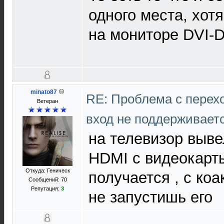
одного места, хотя
на мониторе DVI-
minato87
RE: Проблема с перех
Ветеран
вход не поддерживает
на телевизор выве
HDMI с видеокарты
Откуда: Геническ
получается , с коа
Сообщений: 70
Репутация:
3
не запустишь его