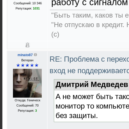
работу с сигналом
Сообщений: 10 346
Репутация:
1031
"Быть таким, каков ты ес
"Не отпускаю в кредит. 
(с)
minato87
RE: Проблема с перех
Ветеран
вход не поддерживает
Дмитрий Медведев 
А не может быть тако
Откуда: Геническ
монитор то компьюте
Сообщений: 70
Репутация:
3
без защиты.