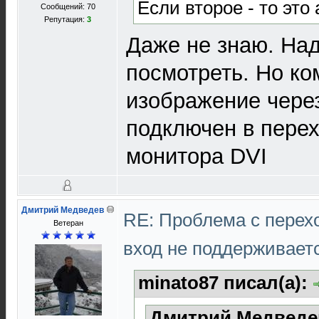
Если второе - то это
Сообщений: 70
Репутация:
3
Даже не знаю. Над
посмотреть. Но к
изображение чере
подключен в перех
монитора DVI
Дмитрий Медведев
RE: Проблема с перех
Ветеран
вход не поддерживает
minato87 писал(а):
Дмитрий Медведев