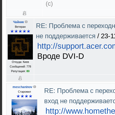
(с)
Чайник
RE: Проблема с переход
Ветеран
не поддерживается
/
23-1
http://support.acer.
Вроде DVI-D
Откуда: Киев
Сообщений: 778
Репутация:
80
meschaninov
RE: Проблема с перех
Старожил
вход не поддерживает
http://www.homethe