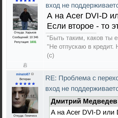
вход не поддерживает
А на Acer DVI-D и
Если второе - то 
Откуда: Харьков
"Быть таким, каков ты ес
Сообщений: 10 346
Репутация:
1031
"Не отпускаю в кредит. 
(с)
minato87
RE: Проблема с перех
Ветеран
вход не поддерживает
Дмитрий Медведев 
А на Acer DVI-D или
Откуда: Геническ