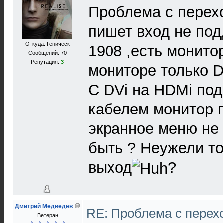
Проблема с перех
пишет вход не под
Откуда: Геническ
1908 ,есть монито
Сообщений: 70
Репутация:
3
мониторе только D
С DVi на HDMi по
кабелем монитор 
экранное меню не 
быть ? Неужели т
выход
?
Дмитрий Медведев
RE: Проблема с перех
Ветеран