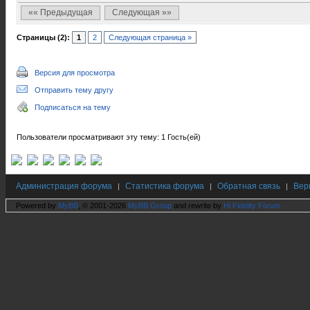
«« Предыдущая
Следующая »»
Страницы (2):
1
2
Следующая страница »
Версия для просмотра
Отправить тему другу
Подписаться на тему
Пользователи просматривают эту тему: 1 Гость(ей)
Администрация форума
Статистика форума
Обратная связь
Вер
|
|
|
Powered by
MyBB
, © 2001-2026
MyBB Group
and rewrite by
Hi Fidelity Forum