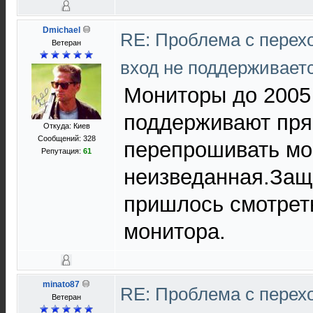
Dmichael
RE: Проблема с перех
Ветеран
вход не поддерживает
Мониторы до 2005 
поддерживают прям
Откуда: Киев
Сообщений: 328
перепрошивать мо
Репутация:
61
неизведанная.Защ
пришлось смотрет
монитора.
minato87
RE: Проблема с перех
Ветеран