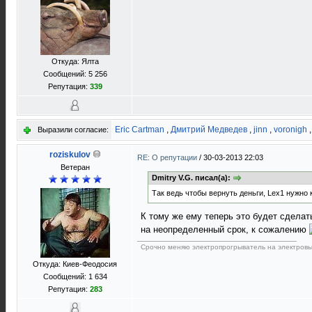
Откуда: Ялта
Сообщений: 5 256
Репутация:
339
Eric Cartman
,
Дмитрий Медведев
,
jinn
,
voronigh
Выразили согласие:
roziskulov
RE: О репутации
/
30-03-2013 22:03
Ветеран
Dmitry V.G. писал(а):
Так ведь чтобы вернуть деньги, Lex1 нужно 
К тому же ему теперь это будет сдела
на неопределенный срок, к сожалению
Срочно меняю электропрогрыватель на электровы
Откуда: Киев-Феодосия
Сообщений: 1 634
Репутация:
283