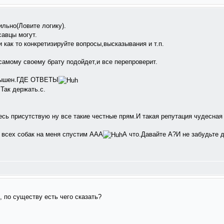
льно(Ловите логику).
савцы могут.
 как то конкретизируйте вопросы,высказывания и т.п.
самому своему брату подойдет,и все перепроверит.
слышен.ГДЕ ОТВЕТЫ
Так держать.с.
есь присутствую ну все такие честные прям.И такая репутация чудесная
е всех собак на меня спустим ААА
А что.Давайте А?И не забудьте д
 по существу есть чего сказать?