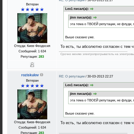
RE: О репутации
/
30-03-2013 22:27
Ветеран
Lex1 писал(а):
jinn писал(а):
эта тема о ТВОЕЙ репутации, не флуди, 
Выше сказано уже.
Откуда: Киев-Феодосия
То есть, ты абсолютно согласен с тем 
Сообщений: 1 634
Срочно меняю электропрогрыватель на электровы
Репутация:
283
roziskulov
RE: О репутации
/
30-03-2013 22:27
Ветеран
Lex1 писал(а):
jinn писал(а):
эта тема о ТВОЕЙ репутации, не флуди, 
Выше сказано уже.
Откуда: Киев-Феодосия
То есть, ты абсолютно согласен с тем 
Сообщений: 1 634
Репутация:
283