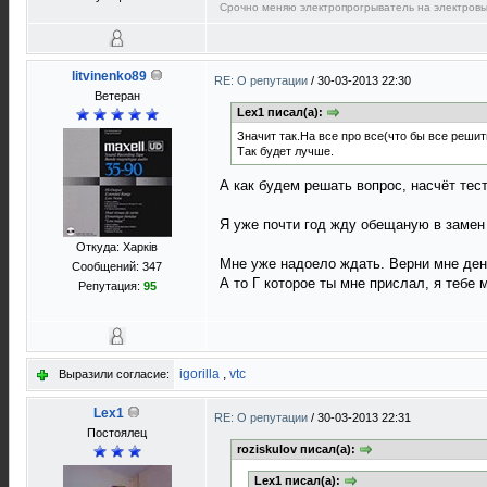
Срочно меняю электропрогрыватель на электровы
litvinenko89
RE: О репутации
/
30-03-2013 22:30
Ветеран
Lex1 писал(а):
Значит так.На все про все(что бы все решит
Так будет лучше.
А как будем решать вопрос, насчёт тес
Я уже почти год жду обещаную в замен 
Откуда: Харків
Мне уже надоело ждать. Верни мне день
Сообщений: 347
А то Г которое ты мне прислал, я тебе 
Репутация:
95
igorilla
,
vtc
Выразили согласие:
Lex1
RE: О репутации
/
30-03-2013 22:31
Постоялец
roziskulov писал(а):
Lex1 писал(а):