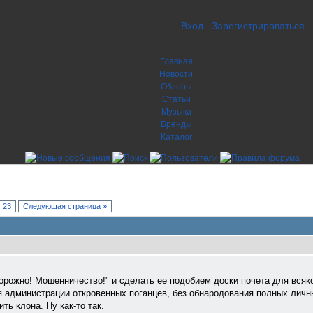
Вход
Зарегистрироваться
Главная
Новости
Обзоры
Статьи
Музыка
Бренды
Каталог
23
Следующая страница »
торожно! Мошенничество!" и сделать ее подобием доски почета для всяк
я администрации откровенных поганцев, без обнародования полных лич
ь клона. Ну как-то так.