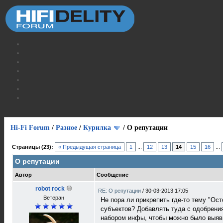
Hi-Fi Forum
/
Разное
/
Курилка
/
О репутации
Страницы (23):
« Предыдущая страница
1
...
12
13
14
15
16
...
О репутации
Автор
Сообщение
robot rock
RE: О репутации
/
30-03-2013 17:05
Ветеран
Не пора ли прикрепить где-то тему "Ос
субъектов? Добавлять туда с одобрени
набором инфы, чтобы можно было выявит