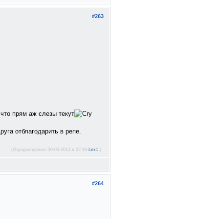
#263
 что прям аж слезы текут
руга отблагодарить в репе.
(Отредактировал 30-03-2013 в 22:19
Lex1
.)
#264