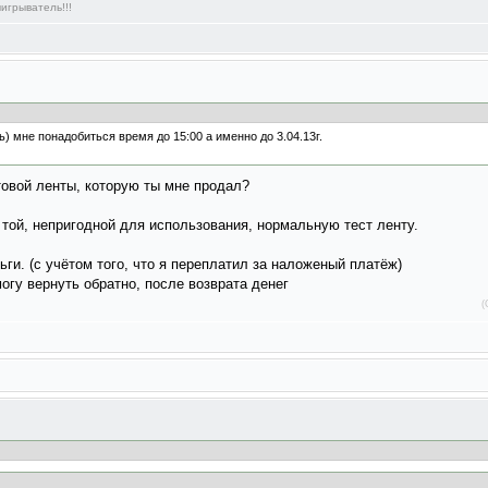
игрыватель!!!
ь) мне понадобиться время до 15:00 а именно до 3.04.13г.
товой ленты, которую ты мне продал?
той, непригодной для использования, нормальную тест ленту.
ги. (с учётом того, что я переплатил за наложеный платёж)
могу вернуть обратно, после возврата денег
(