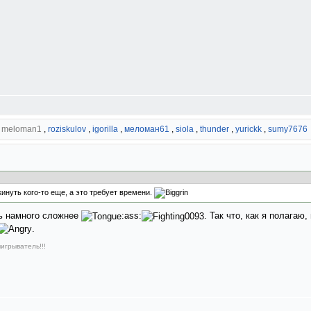
,
meloman1
,
roziskulov
,
igorilla
,
меломан61
,
siola
,
thunder
,
yurickk
,
sumy7676
кинуть кого-то еще, а это требует времени.
ть намного сложнее
:ass:
. Так что, как я полагаю
.
игрыватель!!!