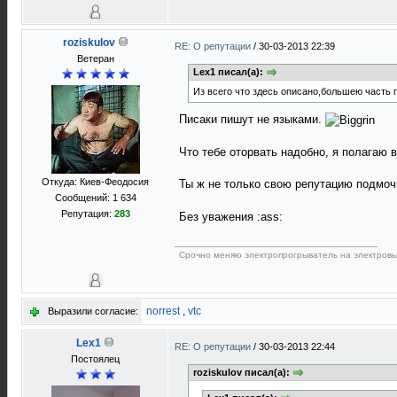
roziskulov
RE: О репутации
/
30-03-2013 22:39
Ветеран
Lex1 писал(а):
Из всего что здесь описано,большею часть 
Писаки пишут не языками.
Что тебе оторвать надобно, я полагаю 
Откуда: Киев-Феодосия
Ты ж не только свою репутацию подмоч
Сообщений: 1 634
Репутация:
283
Без уважения :ass:
Срочно меняю электропрогрыватель на электровы
norrest
,
vtc
Выразили согласие:
Lex1
RE: О репутации
/
30-03-2013 22:44
Постоялец
roziskulov писал(а):