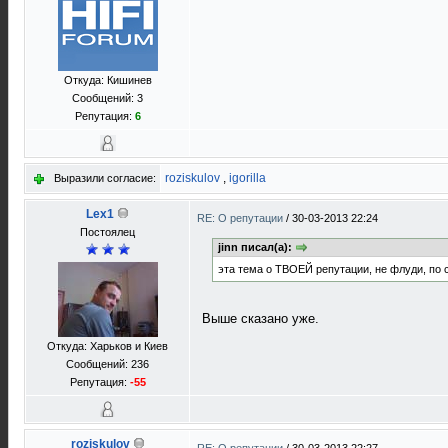
Откуда: Кишинев
Сообщений: 3
Репутация:
6
roziskulov
,
igorilla
Выразили согласие:
Lex1
RE: О репутации
/
30-03-2013 22:24
Постоялец
jinn писал(а):
эта тема о ТВОЕЙ репутации, не флуди, по 
Выше сказано уже.
Откуда: Харьков и Киев
Сообщений: 236
Репутация:
-55
roziskulov