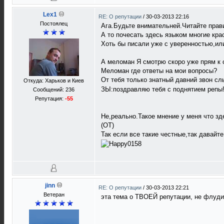
Lex1
RE: О репутации
/
30-03-2013 22:16
Постоялец
Ага.Будьте внимательней.Читайте прави
А то почесать здесь языком многие кра
Хоть бы писали уже с уверенностью,или
А меломан Я смотрю скоро уже прям к 
Меломан где ответы на мои вопросы?
От тебя только знатный давний звон 
Откуда: Харьков и Киев
ЗЫ:поздравляю тебя с поднятием репы!
Сообщений: 236
Репутация:
-55
Не,реально.Такое мнение у меня что зд
(ОТ)
Так если все такие честные,так давайт
jinn
RE: О репутации
/
30-03-2013 22:21
Ветеран
эта тема о ТВОЕЙ репутации, не флуди,