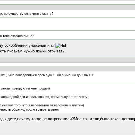
и, по существу есть чего сказать?
ро тебя сказано выше?
у оскорблений,унижений и т.п
сть писакам нужно языки отрывать.
шить) мне понадобиться время до 15:00 а именно до 3.04.13г.
й ленты, которую ты мне продал?
 непригодной для использования, нормальную тест ленту.
с учётом того, что я переплатил за наложеный платёж)
вернуть обратно, после возврата денег
од ждете,почему тогда не потревожили?Мол так и так,была такая догов