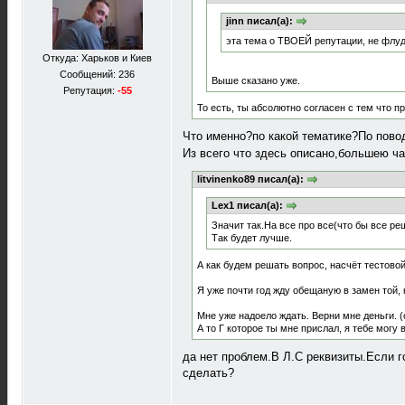
jinn писал(а):
эта тема о ТВОЕЙ репутации, не флуд
Откуда: Харьков и Киев
Сообщений: 236
Выше сказано уже.
Репутация:
-55
То есть, ты абсолютно согласен с тем что п
Что именно?по какой тематике?По повод
Из всего что здесь описано,большею ча
litvinenko89 писал(а):
Lex1 писал(а):
Значит так.На все про все(что бы все ре
Так будет лучше.
А как будем решать вопрос, насчёт тестово
Я уже почти год жду обещаную в замен той,
Мне уже надоело ждать. Верни мне деньги. (
А то Г которое ты мне прислал, я тебе могу 
да нет проблем.В Л.С реквизиты.Если г
сделать?