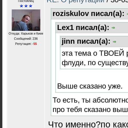
Постоялец
roziskulov писал(а):
Lex1 писал(а):
Откуда: Харьков и Киев
Сообщений: 236
jinn писал(а):
Репутация:
-55
эта тема о ТВОЕЙ 
флуди, по существу
Выше сказано уже.
То есть, ты абсолютно
про тебя сказано вы
Что именно?по как