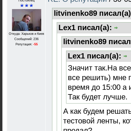
Постоялец
litvinenko89 писал(а
Lex1 писал(а):
Откуда: Харьков и Киев
Сообщений: 236
litvinenko89 писал
Репутация:
-55
Lex1 писал(а):
Значит так.На все
все решить) мне 
время до 15:00 а 
Так будет лучше.
А как будем решать
тестовой ленты, к
продал?