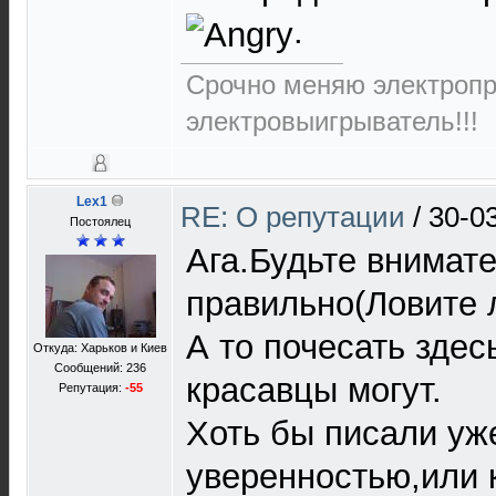
.
Срочно меняю электропр
электровыигрыватель!!!
Lex1
RE: О репутации
/
30-0
Постоялец
Ага.Будьте внимат
правильно(Ловите л
А то почесать здес
Откуда: Харьков и Киев
Сообщений: 236
красавцы могут.
Репутация:
-55
Хоть бы писали уж
уверенностью,или 