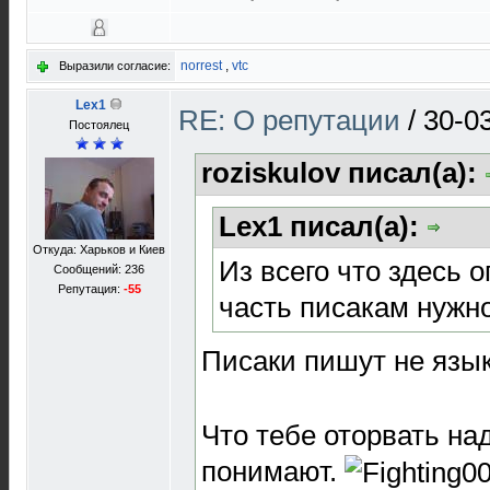
norrest
,
vtc
Выразили согласие:
Lex1
RE: О репутации
/
30-0
Постоялец
roziskulov писал(а):
Lex1 писал(а):
Откуда: Харьков и Киев
Из всего что здесь
Сообщений: 236
Репутация:
-55
часть писакам нужно
Писаки пишут не язы
Что тебе оторвать на
понимают.