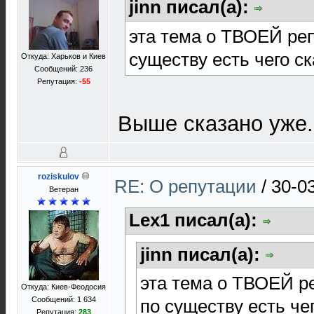
jinn писал(а):
эта тема о ТВОЕЙ реп
существу есть чего с
Откуда: Харьков и Киев
Сообщений: 236
Репутация:
-55
Выше сказано уже.
roziskulov
RE: О репутации
/
30-0
Ветеран
Lex1 писал(а):
jinn писал(а):
эта тема о ТВОЕЙ р
Откуда: Киев-Феодосия
Сообщений: 1 634
по существу есть че
Репутация:
283