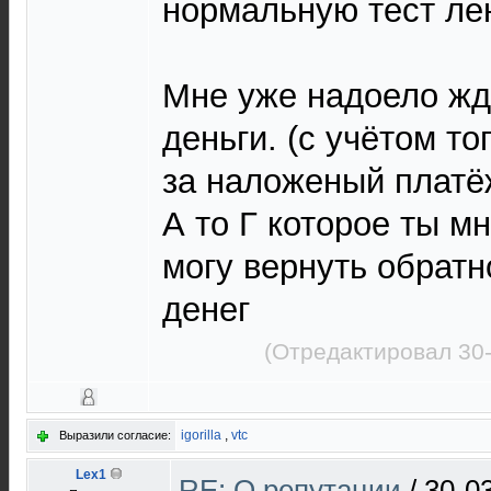
нормальную тест лен
Мне уже надоело жд
деньги. (с учётом то
за наложеный платё
А то Г которое ты м
могу вернуть обратн
денег
(Отредактировал 30-
igorilla
,
vtc
Выразили согласие:
Lex1
RE: О репутации
/
30-0