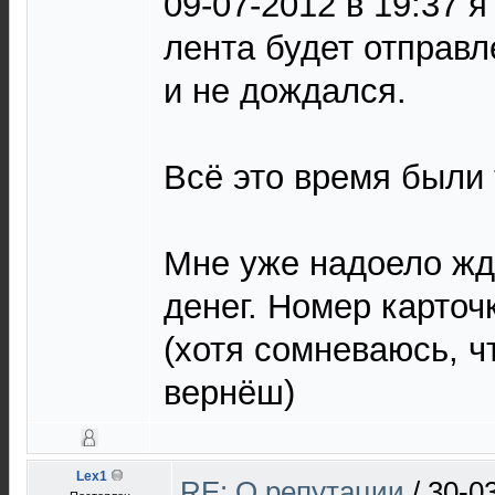
09-07-2012 в 19:37 я
лента будет отправл
и не дождался.
Всё это время были
Мне уже надоело жда
денег. Номер карточ
(хотя сомневаюсь, ч
вернёш)
Lex1
RE: О репутации
/
30-0