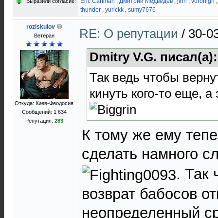
Eric Cartman
,
Дмитрий Медведев
,
jinn
,
voronigh
Выразили согласие:
thunder
,
yurickk
,
sumy7676
roziskulov
RE: О репутации
/
30-0
Ветеран
Dmitry V.G. писал(а)
Так ведь чтобы верну
кинуть кого-то еще, а
Откуда: Киев-Феодосия
Сообщений: 1 634
Репутация:
283
К тому же ему тепе
сделать намного 
. Так 
возврат бабосов о
неопределенный ср