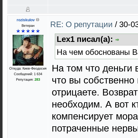
roziskulov
RE: О репутации
/
30-0
Ветеран
Lex1 писал(а):
На чем обоснованы 
На том что деньги 
Откуда: Киев-Феодосия
Сообщений: 1 634
что вы собственно 
Репутация:
283
отрицаете. Возврат
необходим. А вот к
компенсирует мор
потраченные нервы,