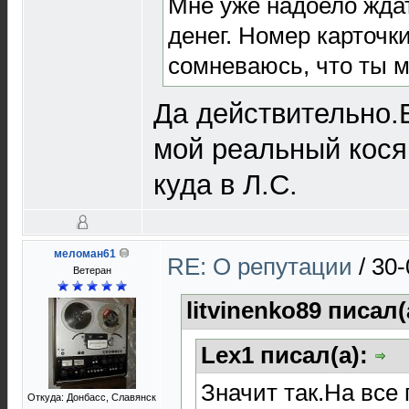
Мне уже надоело ждат
денег. Номер карточк
сомневаюсь, что ты м
Да действительно.Е
мой реальный кося
куда в Л.С.
меломан61
RE: О репутации
/
30-
Ветеран
litvinenko89 писал(
Lex1 писал(а):
Значит так.На все 
Откуда: Донбасс, Славянск