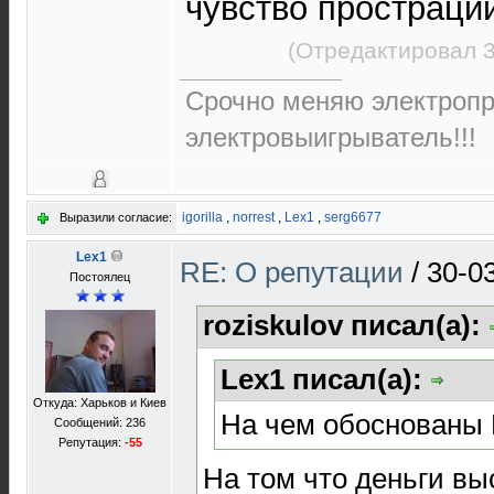
чувство простраци
(Отредактировал 3
Срочно меняю электропр
электровыигрыватель!!!
igorilla
,
norrest
,
Lex1
,
serg6677
Выразили согласие:
Lex1
RE: О репутации
/
30-0
Постоялец
roziskulov писал(а):
Lex1 писал(а):
Откуда: Харьков и Киев
На чем обоснованы
Сообщений: 236
Репутация:
-55
На том что деньги выс