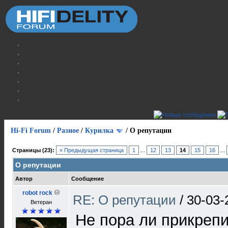
Hi-Fi Forum
/
Разное
/
Курилка
/
О репутации
Страницы (23):
« Предыдущая страница
1
...
12
13
14
15
16
...
О репутации
Автор
Сообщение
robot rock
RE: О репутации
/
30-03-
Ветеран
Не пора ли прикрепи