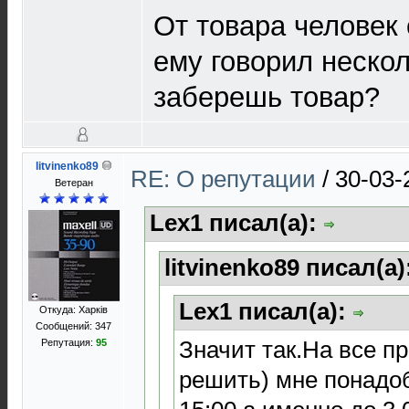
От товара человек
ему говорил нескол
заберешь товар?
litvinenko89
RE: О репутации
/
30-03-
Ветеран
Lex1 писал(а):
litvinenko89 писал(а)
Lex1 писал(а):
Откуда: Харків
Сообщений: 347
Значит так.На все пр
Репутация:
95
решить) мне понадо