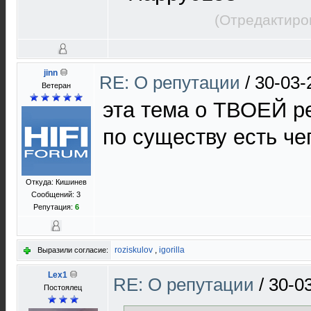
(Отредактиро
jinn
RE: О репутации
/
30-03-
Ветеран
эта тема о ТВОЕЙ р
по существу есть че
Откуда: Кишинев
Сообщений: 3
Репутация:
6
roziskulov
,
igorilla
Выразили согласие:
Lex1
RE: О репутации
/
30-0
Постоялец