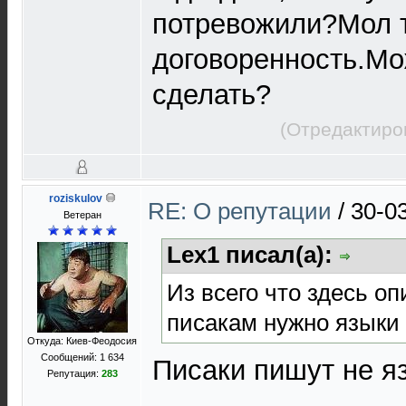
потревожили?Мол т
договоренность.Мо
сделать?
(Отредактиро
roziskulov
RE: О репутации
/
30-0
Ветеран
Lex1 писал(а):
Из всего что здесь о
писакам нужно языки 
Откуда: Киев-Феодосия
Сообщений: 1 634
Писаки пишут не я
Репутация:
283