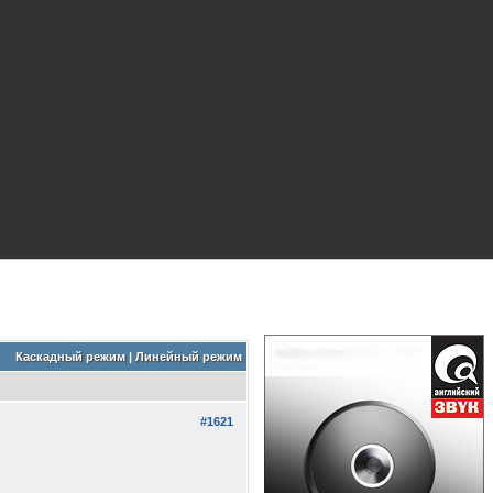
Каскадный режим
|
Линейный режим
#1621