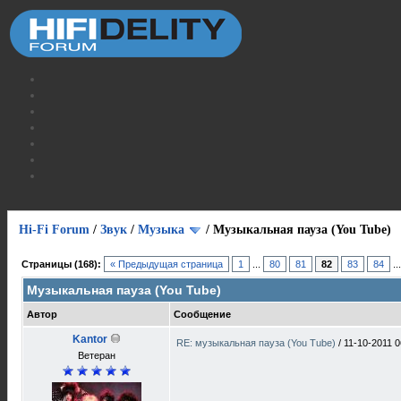
Hi-Fi Forum
/
Звук
/
Музыка
/
Музыкальная пауза (You Tube)
Страницы (168):
« Предыдущая страница
1
...
80
81
82
83
84
..
Музыкальная пауза (You Tube)
Автор
Сообщение
Kantor
RE: музыкальная пауза (You Tube)
/
11-10-2011 0
Ветеран