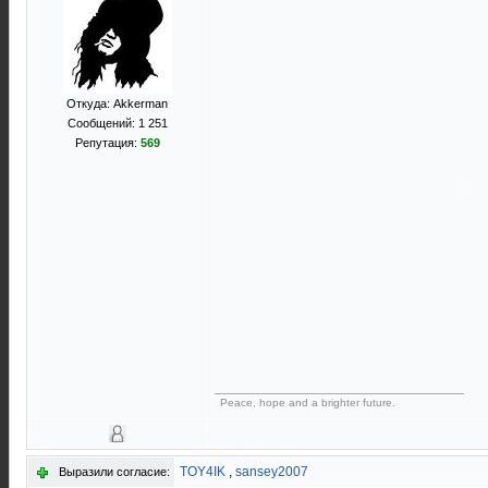
Откуда: Akkerman
Сообщений: 1 251
Репутация:
569
Peace, hope and a brighter future.
TOY4IK
,
sansey2007
Выразили согласие: