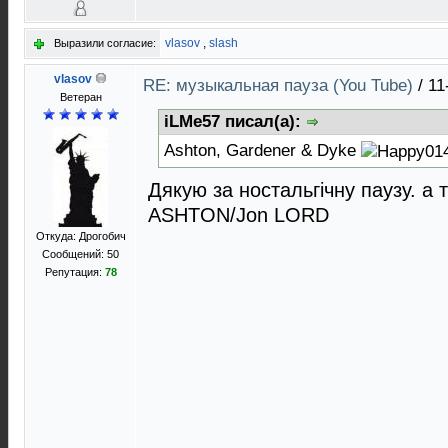
vlasov
,
slash
Выразили согласие:
vlasov
RE: музыкальная пауза (You Tube)
/
11
Ветеран
iLMe57 писал(а):
Ashton, Gardener & Dyke
Дякую за ностальгічну паузу. а 
ASHTON/Jon LORD
Откуда: Дрогобич
Сообщений: 50
Репутация:
78