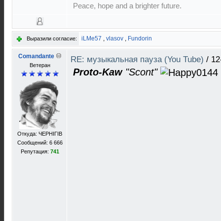
Peace, hope and a brighter future.
iLMe57
,
vlasov
,
Fundorin
Выразили согласие:
Comandante
RE: музыкальная пауза (You Tube)
/
12
Ветеран
Proto-Kaw
"Scont"
Откуда: ЧЕРНIГIВ
Сообщений: 6 666
Репутация:
741