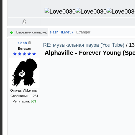
slash
,
iLMe57
,
Etranger
Выразили согласие:
slash
RE: музыкальная пауза (You Tube)
/
13
Ветеран
Alphaville - Forever Young (Sp
Откуда: Akkerman
Сообщений: 1 251
Репутация:
569