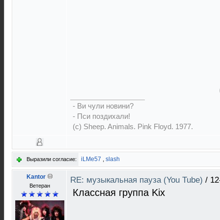
- Ви чули новини?
- Пси поздихали!
(c) Sheep. Animals. Pink Floyd. 1977.
iLMe57
,
slash
Выразили согласие:
Kantor
RE: музыкальная пауза (You Tube)
/
12
Ветеран
Классная группа Kix