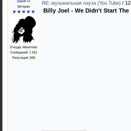
slash
RE: музыкальная пауза (You Tube)
/
12
Ветеран
Billy Joel - We Didn't Start The 
Откуда: Akkerman
Сообщений: 1 251
Репутация:
569