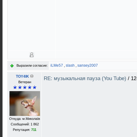
iLMe57
,
slash
,
sansey2007
Выразили согласие:
TOY4IK
RE: музыкальная пауза (You Tube)
/
12
Ветеран
Откуда: м.Миколаїв
Сообщений: 1 862
Репутация:
711