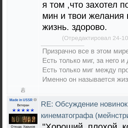
я том ,что захотел 
мин и твои желания 
жизнь. здорово.
(Отредактировал 24-10
Призрачно все в этом ми
Есть только миг, за него и
Есть только миг между п
Именно он называется жиз
Made in USSR
RE: Обсуждение новинок
Ветеран
кинематографа (мейнстр
"Хороший, плохой, к
Откуда: Харьков