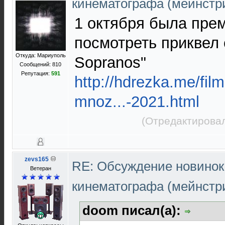
кинематографа (мейнстр
1 октября была пре
посмотреть приквел 
Откуда: Мариуполь
Sopranos"
Сообщений: 810
Репутация:
591
http://hdrezka.me/fi
mnoz...-2021.html
(Отредактировал
zevs165
RE: Обсуждение новинок
Ветеран
кинематографа (мейнстр
doom писал(а):