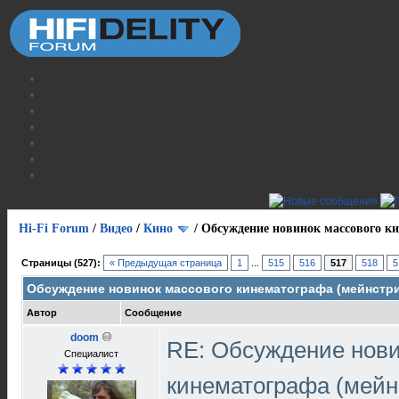
Hi-Fi Forum
/
Видео
/
Кино
/
Обсуждение новинок массового ки
Страницы (527):
« Предыдущая страница
1
...
515
516
517
518
5
Обсуждение новинок массового кинематографа (мейнстри
Автор
Сообщение
doom
RE: Обсуждение нови
Специалист
кинематографа (мейн