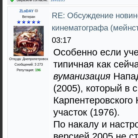
zevs165
Выразили согласие:
ZLoDAY
RE: Обсуждение новин
Ветеран
кинематографа (мейнс
03:17
Особенно если уче
Откуда: Днепропетровск
типичная как сейча
Сообщений: 3 273
Репутация:
196
вуманизация
Напад
(2005), который в
Карпентеровского 
участок (1976).
По накалу и настр
версией 2005 не с