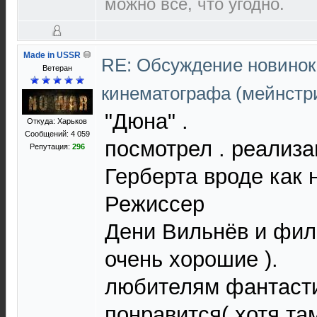
можно все, что угодно.
Made in USSR
RE: Обсуждение новинок
Ветеран
кинематографа (мейнстр
"Дюна" .
Откуда: Харьков
Сообщений: 4 059
посмотрел . реализ
Репутация:
296
Герберта вроде как 
Режиссер
Дени Вильнёв и фил
очень хорошие ).
любителям фантасти
понравится( хотя т