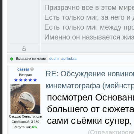
Призрачно все в этом ми
Есть только миг, за него и
Есть только миг между п
Именно он называется жиз
doom
,
apr.kobra
Выразили согласие:
caesar
RE: Обсуждение новино
Ветеран
кинематографа (мейнст
посмотрел Основан
большего от сюжет
Откуда: Севастополь
сами съёмки супер,
Сообщений: 3 180
Репутация:
405
(Отредактирова