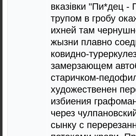
вказівки "Пи*дец - 
трупом в гробу ок
ихней там чернушн
жызни плавно сое
ковидно-туреркуле
замерзающем автоб
старичком-педофи
художественен пер
избиения графоман
через чулпановски
сынку с перерезан