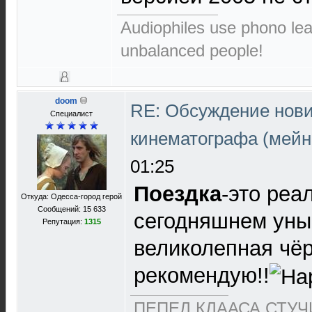
Audiophiles use phono le
unbalanced people!
doom
RE: Обсуждение нови
Специалист
кинематографа (мейн
01:25
Поездка
-это реа
Откуда: Одесса-город герой
Сообщений: 15 633
сегодняшнем уны
Репутация:
1315
великолепная чё
рекомендую!!
ПЕПЕЛ КЛААСА СТУЧИ