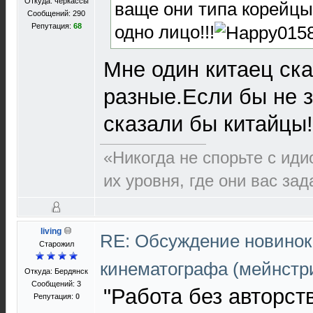
Откуда: черкассы
ваще они типа корейцы
Сообщений: 290
одно лицо!!!
Репутация:
68
Мне один китаец ска
разные.Если бы не з
сказали бы китайцы!
«Никогда не спорьте с иди
их уровня, где они вас за
living
RE: Обсуждение новинок
Старожил
кинематографа (мейнстр
Откуда: Бердянск
Сообщений: 3
"Работа без авторст
Репутация:
0