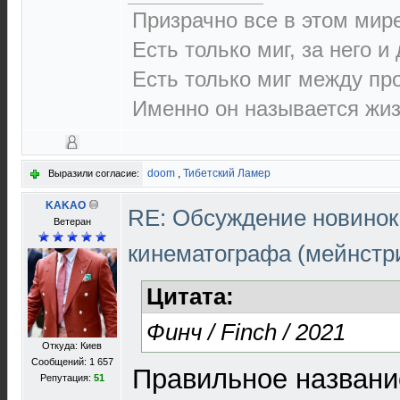
Призрачно все в этом ми
Есть только миг, за него и
Есть только миг между п
Именно он называется жиз
doom
,
Тибетский Ламер
Выразили согласие:
KAKAO
RE: Обсуждение новинок
Ветеран
кинематографа (мейнстр
Цитата:
Финч / Finch / 2021
Откуда: Киев
Сообщений: 1 657
Правильное названи
Репутация:
51