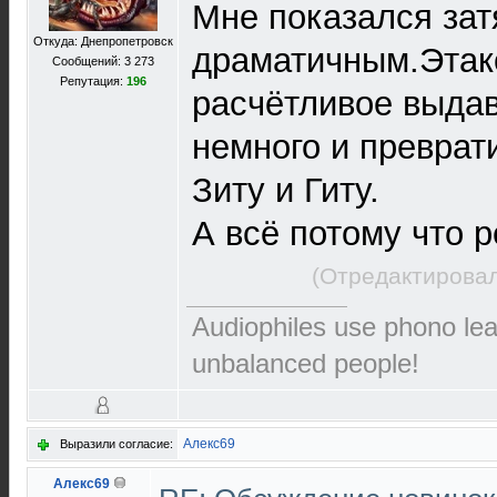
Мне показался зат
Откуда: Днепропетровск
драматичным.Этак
Сообщений: 3 273
Репутация:
196
расчётливое выда
немного и преврат
Зиту и Гиту.
А всё потому что р
(Отредактировал
Audiophiles use phono le
unbalanced people!
Алекс69
Выразили согласие:
Алекс69