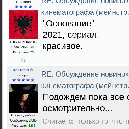
RE: Обсуждение новинок
Старожил
кинематографа (мейнстр
"Основание"
2021, сериал.
Откуда: Бердичев
красивое.
Сообщений: 316
Репутация:
29
apr.kobra
RE: Обсуждение новинок
Ветеран
кинематографа (мейнстр
Подождем пока все 
осмотрительно...
Откуда: Донбасс
Считается только то, что 
Сообщений: 2 885
Репутация:
1285