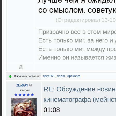
со смыслом. совету
(Отредактировал 13-10
Призрачно все в этом ми
Есть только миг, за него и
Есть только миг между п
Именно он называется жиз
zevs165
,
doom
,
apr.kobra
Выразили согласие:
ZLoDAY
RE: Обсуждение новин
Ветеран
кинематографа (мейнс
01:08