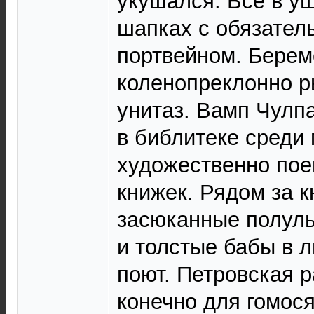
укушался. Все в у
шапках с обязател
портвейном. Берем
коленопреклонно р
унитаз. Вамп Чулп
в библитеке среди 
художественно пое
книжек. Рядом за 
засюканные полул
и толстые бабы в 
поют. Петровская р
конечно для гомос