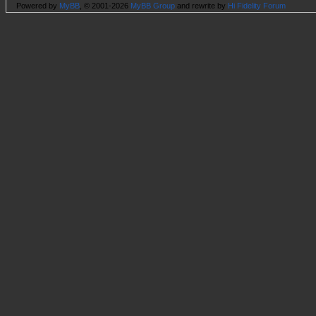
Powered by
MyBB
, © 2001-2026
MyBB Group
and rewrite by
Hi Fidelity Forum