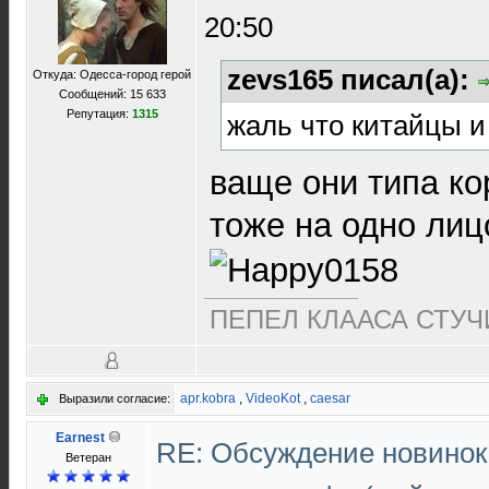
20:50
zevs165 писал(а):
Откуда: Одесса-город герой
Сообщений: 15 633
Репутация:
1315
жаль что китайцы и
ваще они типа ко
тоже на одно лицо
ПЕПЕЛ КЛААСА СТУЧИ
apr.kobra
,
VideoKot
,
caesar
Выразили согласие:
Earnest
RE: Обсуждение новинок
Ветеран