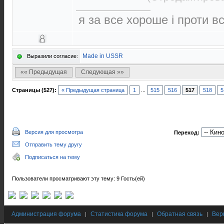
я за все хороше і проти в
Made in USSR
Выразили согласие:
«« Предыдущая
Следующая »»
Страницы (527):
« Предыдущая страница
1
...
515
516
517
518
5
Версия для просмотра
Переход:
Отправить тему другу
Подписаться на тему
Пользователи просматривают эту тему: 9 Гость(ей)
Администрация форума
Статистика форума
Обратная связь
Вер
|
|
|