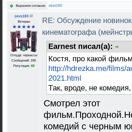
zevs165
Выразили согласие:
zevs165
RE: Обсуждение новинок
Ветеран
кинематографа (мейнстр
Earnest писал(а):
Откуда: черкассы
Костя, про какой фильм
Сообщений: 290
http://hdrezka.me/films/
Репутация:
68
2021.html
Так, вроде, не комедия,
Смотрел этот
фильм.Проходной.Но
комедий с черным 