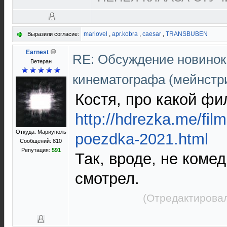
mariovel
,
apr.kobra
,
caesar
,
TRANSBUBEN
Выразили согласие:
Earnest
RE: Обсуждение новинок
Ветеран
кинематографа (мейнстр
Костя, про какой фи
http://hdrezka.me/fil
Откуда: Мариуполь
poezdka-2021.html
Сообщений: 810
Репутация:
591
Так, вроде, не комед
смотрел.
(Отредактировал