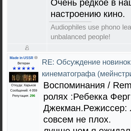
Очень редкое в на
настроению кино.
Audiophiles use phono le
unbalanced people!
Made in USSR
RE: Обсуждение новинок
Ветеран
кинематографа (мейнстр
Воспоминания / Remi
Откуда: Харьков
Сообщений: 4 059
ролях :Ребекка Фер
Репутация:
296
Джекман.Режиссер: 
совсем не плох.
лучше чем я ожидал