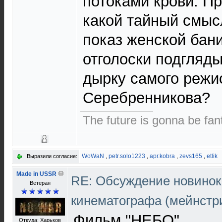
потоками крови. Пр
какой тайный смыс
показ женской бани
отголоски подгляд
дырку самого режи
Серебренникова?
The future is gonna be fant
WoWaN
,
petr.solo1223
,
apr.kobra
,
zevs165
,
etlik
Выразили согласие:
Made in USSR
RE: Обсуждение новинок
Ветеран
кинематографа (мейнстр
Фильм "НЕБО"
Откуда: Харьков