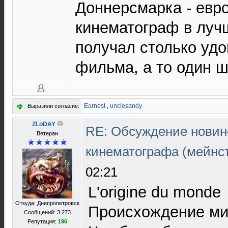
Доннерсмарка - евр
кинематограф в луч
получал столько удо
фильма, а то один ш
Earnest
,
unclesandy
Выразили согласие:
ZLoDAY
RE: Обсуждение новин
Ветеран
кинематографа (мейнс
02:21
L'origine du monde
Откуда: Днепропетровск
Происхождение м
Сообщений: 3 273
Репутация:
196