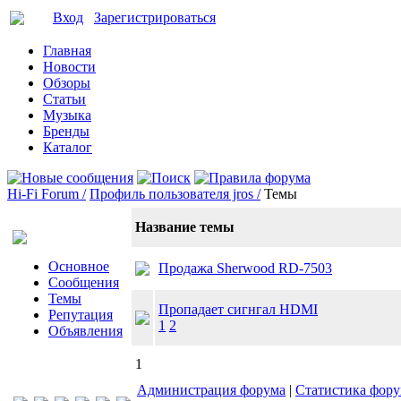
Вход
Зарегистрироваться
Главная
Новости
Обзоры
Статьи
Музыка
Бренды
Каталог
Hi-Fi Forum /
Профиль пользователя jros /
Темы
Название темы
Основное
Продажа Sherwood RD-7503
Сообщения
Темы
Пропадает сигнгал HDMI
Репутация
1
2
Объявления
1
Администрация форума
|
Статистика фор