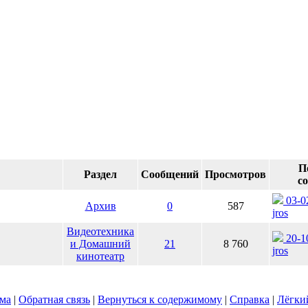
П
Раздел
Сообщений
Просмотров
с
03-0
Архив
0
587
jros
Видеотехника
20-1
и Домашний
21
8 760
jros
кинотеатр
ума
|
Обратная связь
|
Вернуться к содержимому
|
Справка
|
Лёгки