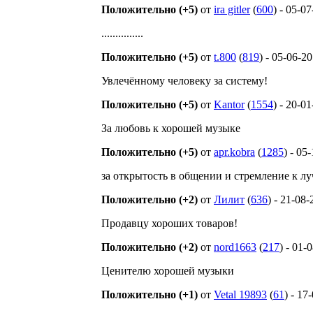
Положительно (+5)
от
ira gitler
(
600
) - 05-0
...............
Положительно (+5)
от
t.800
(
819
) - 05-06-2
Увлечённому человеку за систему!
Положительно (+5)
от
Kantor
(
1554
) - 20-0
За любовь к хорошей музыке
Положительно (+5)
от
apr.kobra
(
1285
) - 05
за открытость в общении и стремление к л
Положительно (+2)
от
Лилит
(
636
) - 21-08
Продавцу хороших товаров!
Положительно (+2)
от
nord1663
(
217
) - 01-
Ценителю хорошей музыки
Положительно (+1)
от
Vetal 19893
(
61
) - 17