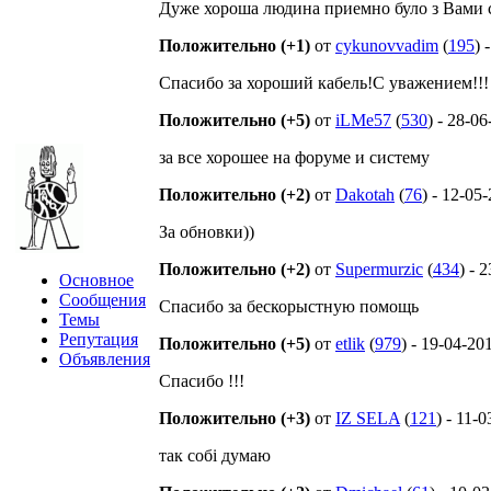
Дуже хороша людина приемно було з Вами 
Положительно (+1)
от
cykunovvadim
(
195
) 
Спасибо за хороший кабель!С уважением!!!
Положительно (+5)
от
iLMe57
(
530
) - 28-0
за все хорошее на форуме и систему
Положительно (+2)
от
Dakotah
(
76
) - 12-05
За обновки))
Положительно (+2)
от
Supermurzic
(
434
) - 
Основное
Сообщения
Спасибо за бескорыстную помощь
Темы
Репутация
Положительно (+5)
от
etlik
(
979
) - 19-04-20
Объявления
Спасибо !!!
Положительно (+3)
от
IZ SELA
(
121
) - 11-
так собі думаю