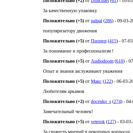
Положительно (+2)
от
Dmichael
(
61
) - 10-0
За качественную упаковку
Положительно (+5)
от
palpal
(
286
) - 09-03-
популяризатору движения
Положительно (+5)
от
Пионер
(
415
) - 07-0
За понимание и професионализм !
Положительно (+5)
от
Audiodoom
(
610
) - 0
Опыт и знания заслуживают уважения
Положительно (+5)
от
Макс
(
122
) - 06-03-2
Любителям аркамов
Положительно (+2)
от
docenko_s
(
274
) - 04
Замечательный человек!
Положительно (+5)
от
veterok
(
127
) - 03-03
За схожесть мнений в некоторых вопросах.