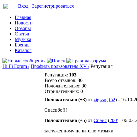
Вход
Зарегистрироваться
Главная
Новости
Обзоры
Статьи
Музыка
Бренды
Каталог
Hi-Fi Forum /
Профиль пользователя XV /
Репутация
Репутация:
103
Всего отзывов:
30
Положительных:
30
Отрицательных:
0
Положительно (+3)
от
zig-zag
(
52
) - 16-10-
Спасибо!!!
Положительно (+5)
от
Спэйс
(
200
) - 06-03-
заслуженному ценителю музыки