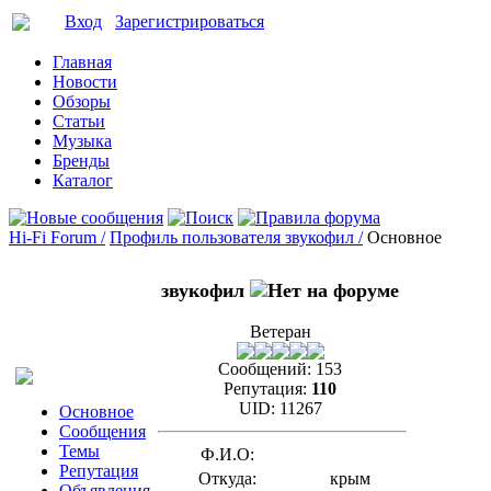
Вход
Зарегистрироваться
Главная
Новости
Обзоры
Статьи
Музыка
Бренды
Каталог
Hi-Fi Forum /
Профиль пользователя звукофил /
Основное
звукофил
Ветеран
Сообщений:
153
Репутация:
110
UID:
11267
Основное
Сообщения
Темы
Ф.И.О:
Репутация
Откуда:
крым
Объявления