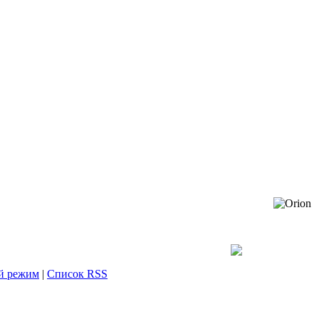
й режим
|
Список RSS