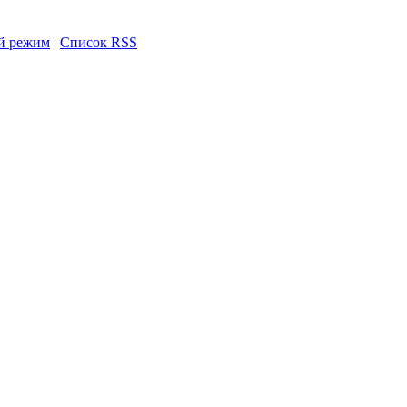
й режим
|
Список RSS