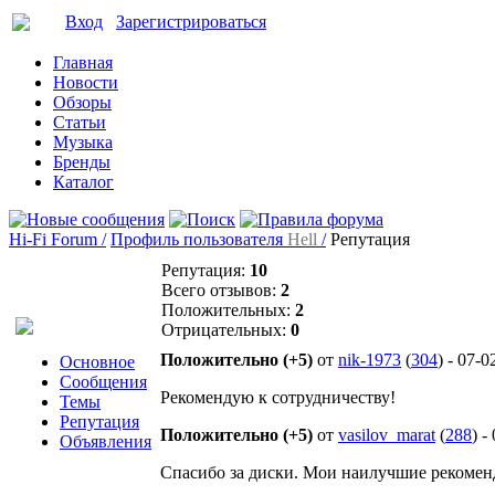
Вход
Зарегистрироваться
Главная
Новости
Обзоры
Статьи
Музыка
Бренды
Каталог
Hi-Fi Forum /
Профиль пользователя
Hell
/
Репутация
Репутация:
10
Всего отзывов:
2
Положительных:
2
Отрицательных:
0
Положительно (+5)
от
nik-1973
(
304
) - 07-
Основное
Сообщения
Рекомендую к сотрудничеству!
Темы
Репутация
Положительно (+5)
от
vasilov_marat
(
288
) -
Объявления
Спасибо за диски. Мои наилучшие рекоме