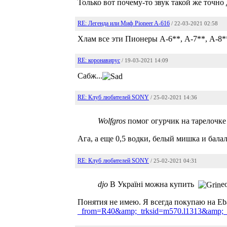
Только вот почему-то звук такой же точно 
RE: Легенда или Миф Pioneer A-616
/ 22-03-2021 02:58
Хлам все эти Пионеры А-6**, А-7**, А-8*
RE: коронавирус
/ 19-03-2021 14:09
Сабж...
RE: Клуб любителей SONY
/ 25-02-2021 14:36
Wolfgros
помог огурчик на тарелочке 
Ага, а еще 0,5 водки, белый мишка и бала
RE: Клуб любителей SONY
/ 25-02-2021 04:31
djo
В Україні можна купить
e
Понятия не имею. Я всегда покупаю на E
_from=R40&amp;_trksid=m570.l1313&amp;_