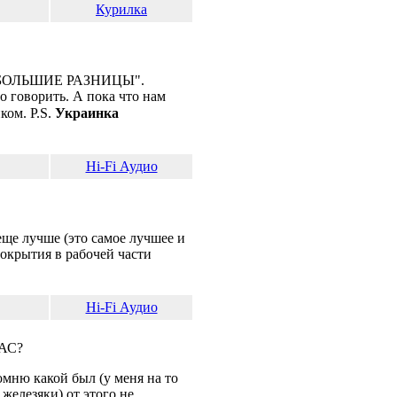
Курилка
, "ДВЕ БОЛЬШИЕ РАЗНИЦЫ".
о говорить. А пока что нам
ом. P.S.
Украинка
Hi-Fi Аудио
 еще лучше (это самое лучшее и
окрытия в рабочей части
Hi-Fi Аудио
 АС?
омню какой был (у меня на то
железяки) от этого не