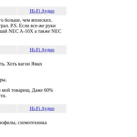
Hi-Fi Аудио
о больше, чем японских.
ал. P.S. Если все-же руки
лушай NEC A-10X а также NEC
Hi-Fi Аудио
ть. Хоть вагон Ямах
ры.
л мой товарищ. Даже 60%
ти.
Hi-Fi Аудио
диофилы, схемотехника