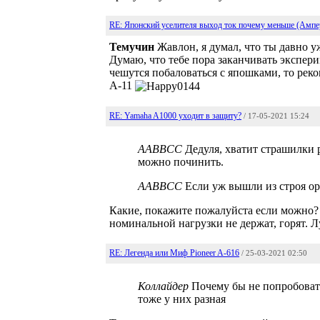
RE: Японский уселителя выход ток почему меньше (Ампе
Темучин
Жавлон, я думал, что ты давно у
Думаю, что тебе пора заканчивать экспери
чешутся побаловаться с япошками, то ре
A-11
RE: Yamaha A1000 уходит в защиту?
/ 17-05-2021 15:24
AABBCC
Дедуля, хватит страшилки р
можно починить.
AABBCC
Если уж вышли из строя ор
Какие, покажите пожалуйста если можно?
номинальной нагрузки не держат, горят. 
RE: Легенда или Миф Pioneer A-616
/ 25-03-2021 02:50
Коллайдер
Почему бы не попробовать
тоже у них разная