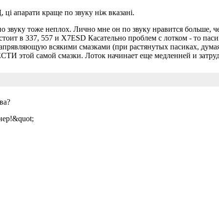
ці апарати краще по звуку ніж вказані.
о звуку тоже неплох. Лично мне он по звуку нравится больше, 
оит в 337, 557 и X7ESD Касательно проблем с лотком - то пасик
прявляющую всякими смазками (при растянутых пасиках, думая 
ЕСТИ этой самой смазки. Лоток начинает еще медленней и затру
ва?
нер!&quot;