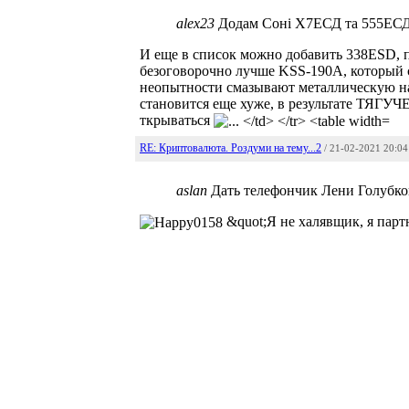
alex23
Додам Соні Х7ЕСД та 555ЕСД, 
И еще в список можно добавить 338ESD, п
безоговорочно лучше KSS-190A, который ст
неопытности смазывают металлическую на
становится еще хуже, в результате ТЯГУЧ
ткрываться
RE: Криптовалюта. Роздуми на тему...2
/ 21-02-2021 20:04
aslan
Дать телефончик Лени Голубко
&quot;Я не халявщик, я парт