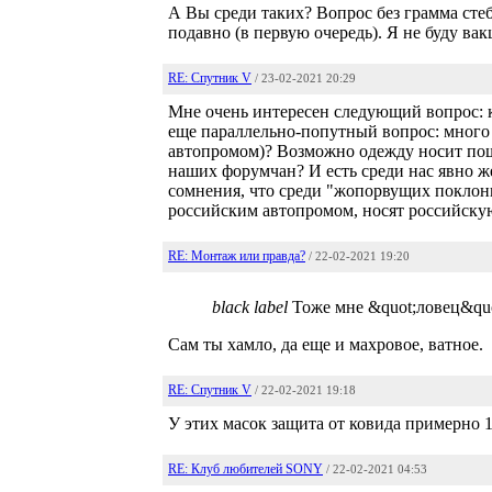
А Вы среди таких? Вопрос без грамма сте
подавно (в первую очередь). Я не буду в
RE: Спутник V
/ 23-02-2021 20:29
Мне очень интересен следующий вопрос: 
еще параллельно-попутный вопрос: много 
автопромом)? Возможно одежду носит пош
наших форумчан? И есть среди нас явно 
сомнения, что среди "жопорвущих поклон
российским автопромом, носят российскую
RE: Монтаж или правда?
/ 22-02-2021 19:20
black label
Тоже мне &quot;ловец&quot
Сам ты хамло, да еще и махровое, ватное.
RE: Спутник V
/ 22-02-2021 19:18
У этих масок защита от ковида примерно 1
RE: Клуб любителей SONY
/ 22-02-2021 04:53