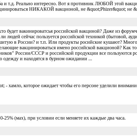
ба и т.д. Реально интересно. Вот я противник ЛЮБОЙ этой вакци
акцинироваться НИКАКОЙ вакционой, не &quot;Phizer&quot; не &
кто будет вакинироватсья российской вакциной? Даже из форум
ли людей сейчас пользуется российской техникой (бытовой, ауд
итую в России? и т.п. Или продукты росийские кушают? Много 
желающие вакцинироваться имено российской вакционой? Как то
ников" России/СССР и российской продукции все пользуются ро
 одежду и находятся в бурном ожидании ...
; - хамло, которое ожидает чтобы его персоне уделили внимани
0-25% (маx), при условии если меняете их каждые два часа.