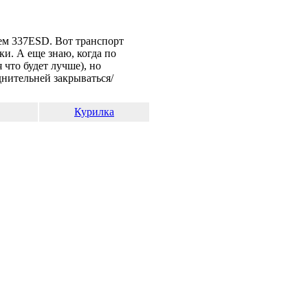
чем 337ESD. Вот транспорт
и. А еще знаю, когда по
что будет лучше), но
днительней закрываться/
Курилка