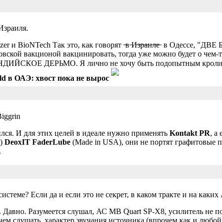
Израиля.
zer и BioNTech Так это, как говорят ̶в ̶И̶з̶р̶а̶и̶л̶е̶ в Одессе
-овской вакционой вакцинировать, тогда уже можно будет о чем-т
ИЙСКОЕ ДЕРЬМО. Я лично не хочу быть подопытным кролик
ld в ОАЭ: хвост пока не вырос
ился. И для этих целей в идеале нужно применять
Kontakt PR
, а
х)
DeoxIT FaderLube
(Made in USA), они не портят графитовые п
.
стеме? Если да и если это не секрет, в каком тракте и на каких
. Давно. Разумеется слушал, АС MB Quart SP-X8, усилитель не п
чем слушать, характер звучания источника (впрочем как и любой 