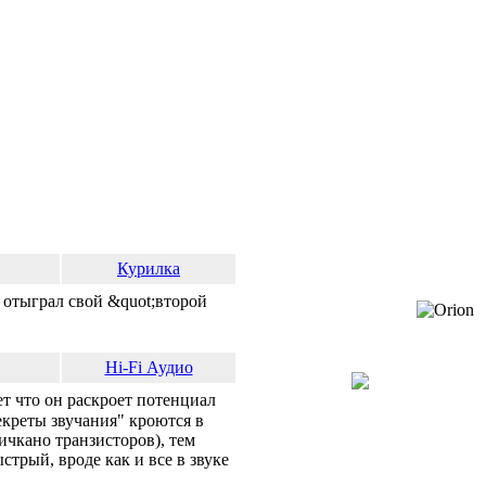
Курилка
 отыграл свой &quot;второй
Hi-Fi Аудио
т что он раскроет потенциал
секреты звучания" кроются в
ичкано транзисторов), тем
трый, вроде как и все в звуке