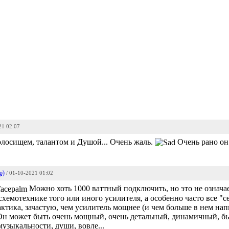
21 02:07
голосищем, талантом и Душой... Очень жаль.
Очень рано он
р)
/ 01-10-2021 01:02
Можно хоть 1000 ваттный подключить, но это не означае
 схемотехнике того или иного усилителя, а особенно часто все "
ктика, зачастую, чем усилитель мощнее (и чем больше в нем нап
н может быть очень мощный, очень детальный, динамичный, быс
музыкальности, души, вовле...