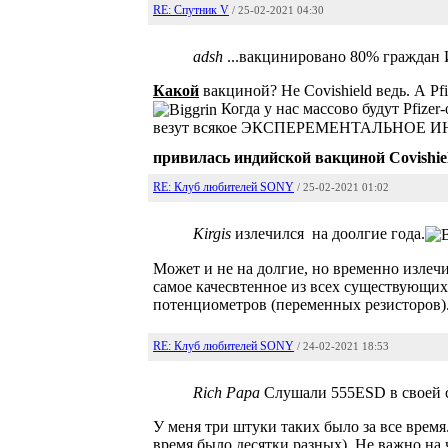
RE: Спутник V
/ 25-02-2021 04:30
adsh
...вакцинировано 80% граждан 
Какой
вакциной? Не Covishield ведь. А Pfi
Когда у нас массово будут Pfizer
везут всякое ЭКСПЕРЕМЕНТАЛЬНОЕ ИНД
привилась индийской вакциной Covishie
RE: Клуб любителей SONY
/ 25-02-2021 01:02
Kirgis
излечился на доолгие года.
Может и не на долгие, но временно излеч
самое качесвтенное из всех существующи
потенциометров (переменных резисторов)
RE: Клуб любителей SONY
/ 24-02-2021 18:53
Rich Papa
Слушали 555ESD в своей си
У меня три штуки таких было за все время
время было десятки разных). Не важно на 