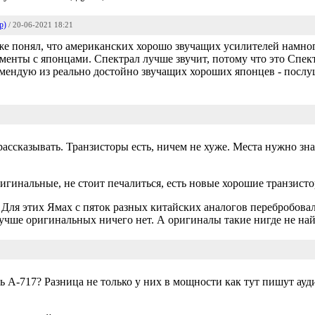
р)
/ 20-06-2021 18:21
же понял, что американских хорошо звучащих усилителей намног
менты с японцами. Спектрал лучше звучит, потому что это Спектр
комендую из реально достойно звучащих хороших японцев - пос
ассказывать. Транзисторы есть, ничем не хуже. Места нужно зна
игинальные, не стоит печалиться, есть новые хорошие транзисто
 Для этих Ямах с пяток разных китайских аналогов перебробова
Лучше оригинальных ничего нет. А оригиналы такие нигде не най
 А-717? Разница не только у них в мощности как тут пишут ау