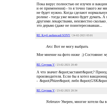
Пока вирус полностью не изучен и вакцина
и ее применения) - то я точно такого же 
не будет нужно. Когда сделают нормальну
ролике - тогда уже можно будет думать. А 
другими лекарствами, неизвестно сколько д
это дерьмо (даже не поинтересовавши...
RE: Клуб любителей SONY
/ 24-02-2021 03:01
Arcc
Вот не могу выбрать
Мое мнение на фото ниже ;) Состояние: му
RE: Спутник V
/ 23-02-2021 20:40
А что значит &quot;заставят&quot;? Прину
производителя. Если бы я хотел вакциони
- &quot;Phizer&quot; либо &quot;GSK&quot
RE: Спутник V
/ 23-02-2021 20:34
Nekrozov
Уверен, многие хотели бы 