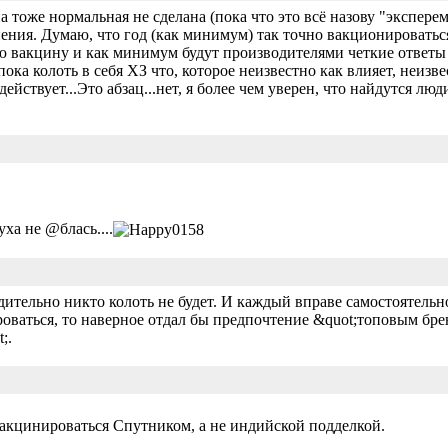
 тоже нормальная не сделана (пока что это всё назову "эксперем
мнения. Думаю, что год (как минимум) так точно вакционировать
ю вакцину и как минимум будут производителями четкие ответы 
пока колоть в себя ХЗ что, которое неизвестно как влияет, неизв
ействует...Это абзац...нет, я более чем уверен, что найдутся люд
ха не @блась....
дительно никто колоть не будет. И каждый вправе самостоятельн
роваться, то наверное отдал бы предпочтение &quot;топовым бр
;.
вакцинироваться Спутником, а не индийской подделкой.