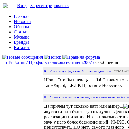
Вход
Зарегистрироваться
Главная
Новости
Обзоры
Статьи
Музыка
Бренды
Каталог
Hi-Fi Forum /
Профиль пользователя nem2007 /
Сообщения
RE: Александр Градский. Мэтры покидают нас.
/ 29-11-20
Шок....Это был певец-глыба! С таким то 
тайм&quot;....R.I.P. Царствие Небесное.
RE: Японский усилитель выход ток почему меньше (Ампе
Да причем тут сколько ватт или ампер...
акустики или будет звучать лучше. Дело в
реализации питания. И как показывает пра
звук у него более безжизненный. ИМХО. О
присутствует...НО нету самого главного - 