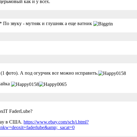
дерьмовый как и у всех.
* По звуку - мутняк и глушняк а еще ватник
(1 фото). А под огурчик все можно исправить.
лайка
oxIT FaderLube?
bay в США.
https://www.ebay.com/sch/i.html?
nkw=deoxit+faderlube&amp;_sacat=0