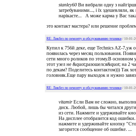
stanley60
Ви вибрали одну з найгірших
затребуваними..., і їх здешевляли, як
нарікаєте... А може карма у Вас така..
это контакт мастера? или решение пробле
RE: Ликбез по ремонту и обслуживанию техники
/ 10-01-
Купил к 756й деке, еще Technics AZ-7,уж
появилась через месяц пользования. Появит
сети много роликов по этому.В основном у
этот узел не &quot;разошелся&quot; на 2 
по декам? Поделитесь контактом))) Так хо
головняк.Еще пару выходок и нужно завя
RE: Ликбез по ремонту и обслуживанию техники
/ 10-01-
vitamir
Если Вам не сложно, выполни
диск. Любой, лишь бы читался друг
из сети. Нажмите и удерживайте кно
На дисплее отобразится код ошибки.
нажмите и удерживайте кнопку "Стоп
загорится сообщение об ошибке. ...