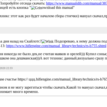
 Попробуйте отсюда скачать:
https://www.manualslib.com/manual/38
ицей есть кнопка "
ownload this manual"
ехникс этот как раз будет началом сбора стоечки) мануал скачал
9
а дня назад на Скайлотс?
Подозреваю, к нему должна по
-13:
https://www.hifiengine.com/manual_library/technics/rs-b755.shtml
ня никогда не было дек,не считая маяков и орелей))) Купил сонь
шком она дешманская)))А вот техникс данный,визуально сразу пон
-2020 22:33
 счастье https:// ццц.hifiengine.com/manual_library/technics/rs-b76
ном я не могу зарегиться чтобы скачать.Какой то мануал скачал
анимает много времени.