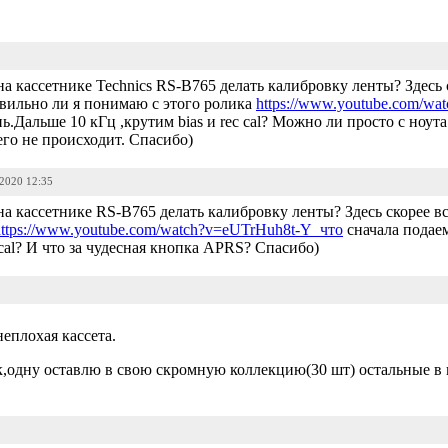
1
на кассетнике Technics RS-B765 делать калибровку ленты? Здесь с
равильно ли я понимаю с этого ролика
https://www.youtube.com/w
.Дальше 10 кГц ,крутим bias и rec cal? Можно ли просто с ноута
го не происходит. Спасибо)
-2020 12:35
на кассетнике RS-B765 делать калибровку ленты? Здесь скорее вс
https://www.youtube.com/watch?v=eUTrHuh8t-Y что
сначала подаем
 cal? И что за чудесная кнопка APRS? Спасибо)
еплохая кассета.
,одну оставлю в свою скромную коллекцию(30 шт) остальные в 