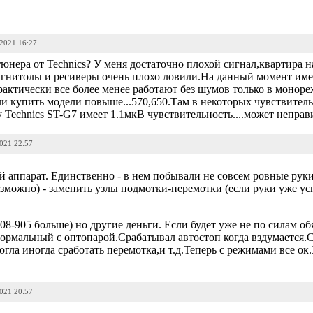
-2021 16:27
тюнера от Technics? У меня достаточно плохой сигнал,квартира
нитолы и ресиверы очень плохо ловили.На данный момент имею
рактически все более менее работают без шумов только в монор
ли купить модели повыше...570,650.Там в некоторых чувствитель
 Technics ST-G7 имеет 1.1мкВ чувствительность....может неправ
2021 22:57
 аппарат. Единственно - в нем побывали не совсем ровные руки
озможно) - заменить узлы подмотки-перемотки (если руки уже ус
08-905 больше) но другие деньги. Если будет уже не по силам об
нормальный с оптопарой.Срабатывал автостоп когда вздумается.
гла иногда сработать перемотка,и т.д.Теперь с режимами все ок
2021 20:57