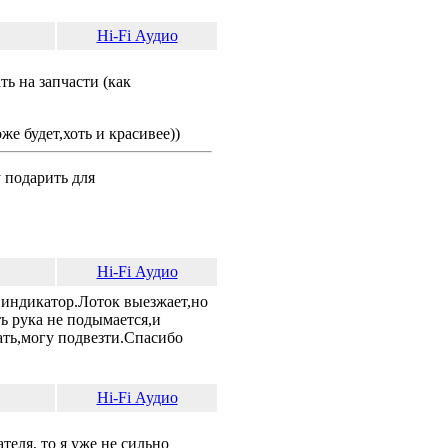
Hi-Fi Аудио
ть на запчасти (как
е будет,хоть и красивее))
у подарить для
Hi-Fi Аудио
 индикатор.Лоток выезжает,но
ь рука не подымается,и
ать,могу подвезти.Спасибо
Hi-Fi Аудио
теля, то я уже не сильно