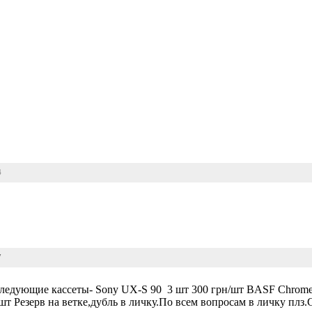
4
7
ледующие кассеты- Sony UX-S 90 3 шт 300 грн/шт BASF Chrome
т Резерв на ветке,дубль в личку.По всем вопросам в личку плз.