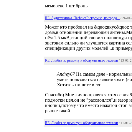
меморекс 1 шт бронь
RE: Аудиотехника "Technics": скромно, но гордо...
/ 26-01
Может кто пробовал на &quot;вкус&quot; 
дома,в отношении передающей антены.Маг
нём 1.5 мкВ,станций словил половину,и п
знатокам,сильно ли улучшится картина ес
спецификации других моделей...к примеру
RE: Ликбез по ремонту и обслуживанию техники
/ 13-01-
Andrey67
На самом деле - нормальный
уметь пользоваться паяльником и (в
Хотите - пишите в л/с.
Спасибо) Мне лично нравятся,хотя серия 8
подмотки цел,он не "расслоился",и зазор 
кнопки,потому что вместо нажатой стоп мо
рынке такой ...
RE: Ликбез по ремонту и обслуживанию техники
/ 11-01-