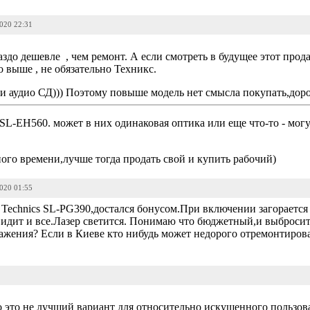
2020 22:31
аздо дешевле , чем ремонт. А если смотреть в будущее этот прода
о выше , не обязательно Техникс.
и аудио СД))) Поэтому повыше модель нет смысла покупать,дорож
 SL-EH560. может в них одинаковая оптика или еще что-то - мог
го времени,лучше тогда продать свой и купить рабочий)
2020 01:55
Technics SL-PG390,достался бонусом.При включении загорается
видит и все.Лазер светится. Понимаю что бюджетный,и выбросит
бражения? Если в Киеве кто нибудь может недорого отремонтиров
2
о это не лучший вариант для относительно искушенного пользова