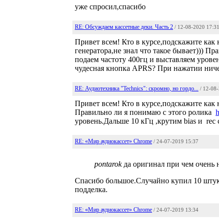
уже спросил,спасибо
RE: Обсуждаем кассетные деки. Часть 2
/ 12-08-2020 17:3
Привет всем! Кто в курсе,подскажите как 
генератора,не знал что такое бывает))) П
подаем частоту 400гц и выставляем уровень
чудесная кнопка APRS? При нажатии ниче
RE: Аудиотехника "Technics": скромно, но гордо...
/ 12-08
Привет всем! Кто в курсе,подскажите как 
Правильно ли я понимаю с этого ролика
уровень.Дальше 10 кГц ,крутим bias и rec
RE: «Мир аудиокассет» Chrome
/ 24-07-2019 15:37
pontarok
да оригинал при чем очень н
Спасибо большое.Случайно купил 10 штук
подделка.
RE: «Мир аудиокассет» Chrome
/ 24-07-2019 13:34