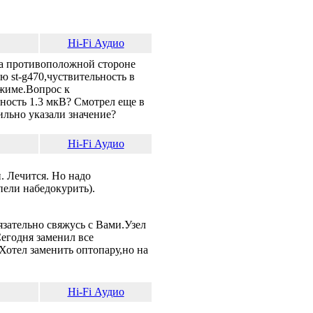
Hi-Fi Аудио
 на противоположной стороне
 st-g470,чуствительность в
ежиме.Вопрос к
ность 1.3 мкВ? Смотрел еще в
ильно указали значение?
Hi-Fi Аудио
. Лечится. Но надо
пели набедокурить).
язательно свяжусь с Вами.Узел
Сегодня заменил все
.Хотел заменить оптопару,но на
Hi-Fi Аудио