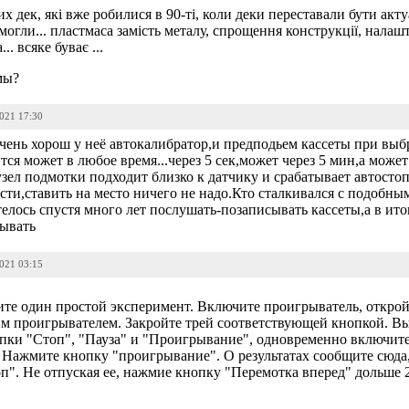
 дек, які вже робилися в 90-ті, коли деки переставали бути акт
 могли... пластмаса замість металу, спрощення конструкції, налашт
. всяке буває ...
мы?
2021 17:30
 очень хорош у неё автокалибратор,и предподьем кассеты при вы
ся может в любое время...через 5 сек,может через 5 мин,а может
зел подмотки подходит близко к датчику и срабатывает автостоп
части,ставить на место ничего не надо.Кто сталкивался с подобн
телось спустя много лет послушать-позаписывать кассеты,а в ито
зывать
2021 03:15
те один простой эксперимент. Включите проигрыватель, откройт
им проигрывателем. Закройте трей соответствующей кнопкой. 
пки "Стоп", "Пауза" и "Проигрывание", одновременно включите
 Нажмите кнопку "проигрывание". О результатах сообщите сюда,
". Не отпуская ее, нажмие кнопку "Перемотка вперед" дольше 2