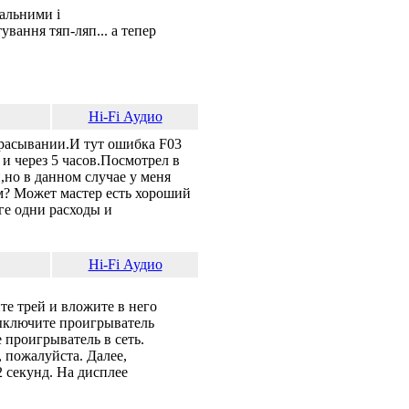
уальними і
ування тяп-ляп... а тепер
Hi-Fi Аудио
брасывании.И тут ошибка F03
 и через 5 часов.Посмотрел в
,но в данном случае у меня
ым? Может мастер есть хороший
ге одни расходы и
Hi-Fi Аудио
е трей и вложите в него
Выключите проигрыватель
 проигрыватель в сеть.
 пожалуйста. Далее,
 секунд. На дисплее