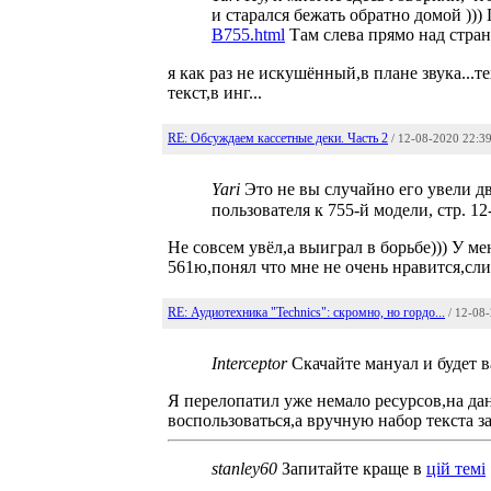
и старался бежать обратно домой )))
B755.html
Там слева прямо над стран
я как раз не искушённый,в плане звука...т
текст,в инг...
RE: Обсуждаем кассетные деки. Часть 2
/ 12-08-2020 22:3
Yari
Это не вы случайно его увели дв
пользователя к 755-й модели, стр. 12
Не совсем увёл,а выиграл в борьбе))) У ме
561ю,понял что мне не очень нравится,сли
RE: Аудиотехника "Technics": скромно, но гордо...
/ 12-08
Interceptor
Скачайте мануал и будет вам
Я перелопатил уже немало ресурсов,на дан
воспользоваться,а вручную набор текста з
stanley60
Запитайте краще в
цій темі