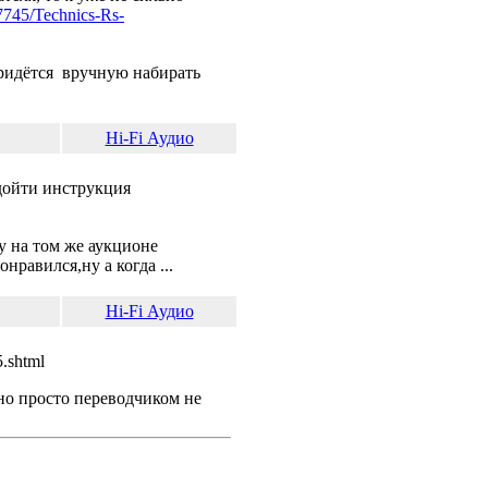
7745/Technics-Rs-
,придётся вручную набирать
Hi-Fi Аудио
дойти инструкция
ку на том же аукционе
равился,ну а когда ...
Hi-Fi Аудио
5.shtml
,но просто переводчиком не