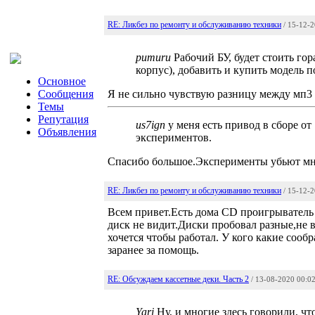
RE: Ликбез по ремонту и обслуживанию техники
/ 15-12-
pumuru
Рабочий БУ, будет стоить гор
корпус), добавить и купить модель п
Основное
Сообщения
Я не сильно чувствую разницу между мп3 
Темы
Репутация
us7ign
у меня есть привод в сборе от
Объявления
экспериментов.
Спасибо большое.Эксперименты убьют мно
RE: Ликбез по ремонту и обслуживанию техники
/ 15-12-
Всем привет.Есть дома CD проигрыватель 
диск не видит.Диски пробовал разные,не 
хочется чтобы работал. У кого какие соо
заранее за помощь.
RE: Обсуждаем кассетные деки. Часть 2
/ 13-08-2020 00:0
Yari
Ну, и многие здесь говорили, чт