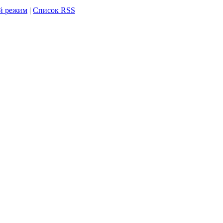
й режим
|
Список RSS