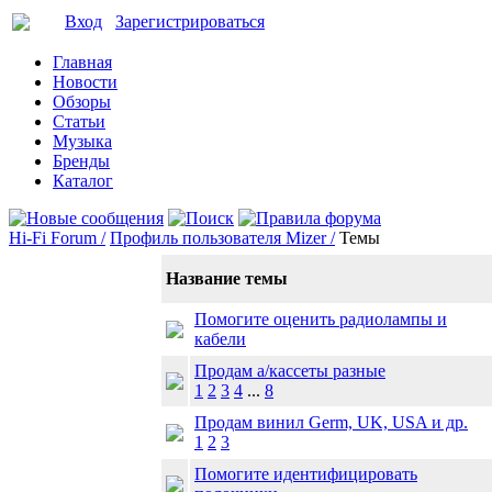
Вход
Зарегистрироваться
Главная
Новости
Обзоры
Статьи
Музыка
Бренды
Каталог
Hi-Fi Forum /
Профиль пользователя Mizer /
Темы
Название темы
Помогите оценить радиолампы и
кабели
Продам а/кассеты разные
1
2
3
4
...
8
Продам винил Germ, UK, USA и др.
1
2
3
Помогите идентифицировать