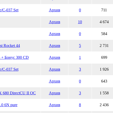
/C-037 Set
Архив
0
711
Архив
10
4 674
Архив
0
584
t Rocket 44
Архив
5
2 731
 + Бонус 300 СD
Архив
1
699
/C-037 Set
Архив
3
1 926
Архив
0
643
 680 DirectCU II ОС
Архив
3
1 558
.0 6N pure
Архив
8
2 436