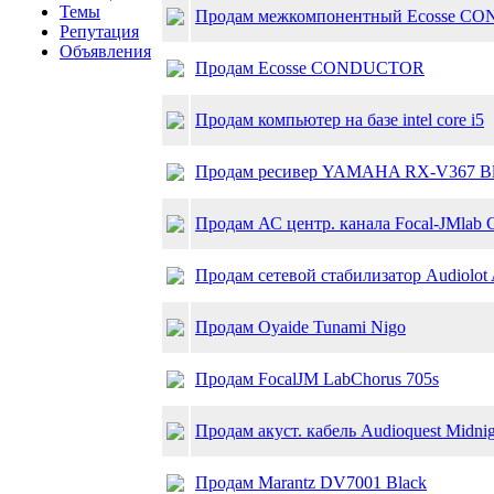
Темы
Продам межкомпонентный Ecosse 
Репутация
Объявления
Продам Ecosse CONDUCTOR
Продам компьютер на базе intel core i5
Продам ресивер YAMAHA RX-V367 Bl
Продам АС центр. канала Focal-JMlab 
Продам сетевой стабилизатор Audiolot
Продам Oyaide Tunami Nigo
Продам FocalJM LabChorus 705s
Продам акуст. кабель Audioquest Midnig
Продам Marantz DV7001 Black