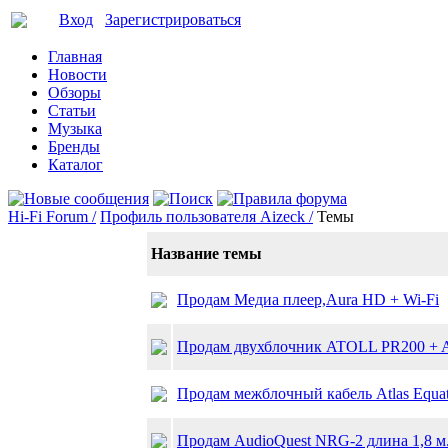
Вход
Зарегистрироваться
Главная
Новости
Обзоры
Статьи
Музыка
Бренды
Каталог
Hi-Fi Forum /
Профиль пользователя Aizeck /
Темы
Название темы
Продам Медиа плеер,Aura HD + Wi-Fi
Продам двухблочник ATOLL PR200 + A
Продам межблочный кабель Atlas Equa
Продам AudioQuest NRG-2 длина 1,8 м