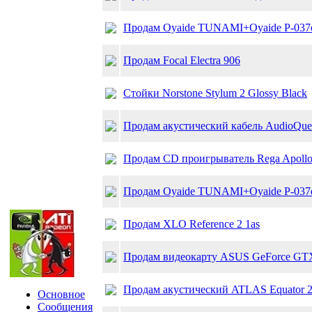
Продам Oyaide TUNAMI+Oyaide P-037e
Продам Focal Electra 906
Стойки Norstone Stylum 2 Glossy Black
Продам акустический кабель AudioQues
Продам СD проигрыватель Rega Apollo
Продам Oyaide TUNAMI+Oyaide P-037e
Продам XLO Reference 2 1as
Продам видеокарту ASUS GeForce GTX
Продам акустический ATLAS Equator 2
Основное
Сообщения