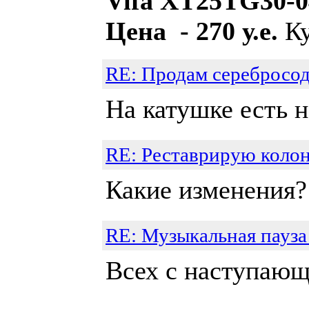
Vifa XT25TG30-0
Цена - 270 у.е.
Ку
RE: Продам серебросо
На катушке есть 
RE: Реставрирую колонк
Какие изменения? 
RE: Музыкальная пауза
Всех с наступающ