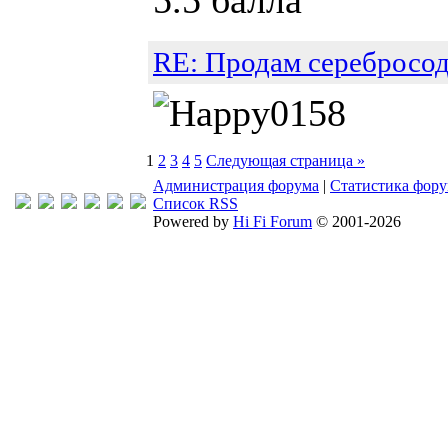
5.5 балла
RE: Продам серебросо
1
2
3
4
5
Следующая страница »
Администрация форума
|
Статистика фор
Список RSS
Powered by
Hi Fi Forum
© 2001-2026