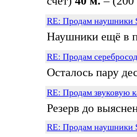
счёт)
40 м.
– (200
RE: Продам наушники
Наушники ещё в 
RE: Продам серебросо
Осталось пару дес
RE: Продам звуковую к
Резерв до выяснен
RE: Продам наушники