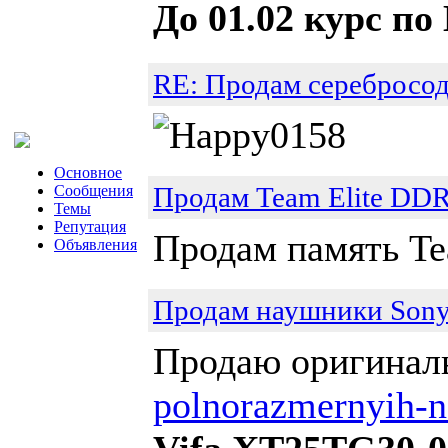
До 01.02 курс по
RE: Продам серебросо
Основное
Продам Team Elite DD
Сообщения
Темы
Репутация
Продам память T
Объявления
Продам наушники Son
Продаю оригина
polnorazmernyih-n