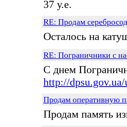
37 у.е.
RE: Продам серебросо
Осталось на катуш
RE: Пограничники с на
С днем Пограничн
http://dpsu.gov.ua
Продам оперативную 
Продам память изв