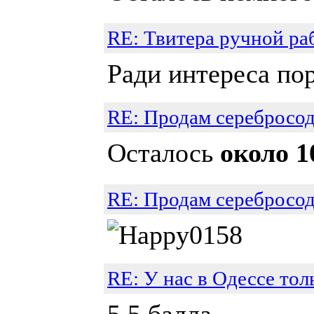
RE: Твитера ручной ра
Ради интереса пор
RE: Продам серебросо
Осталось
около 1
RE: Продам серебросо
RE: У нас в Одессе тол