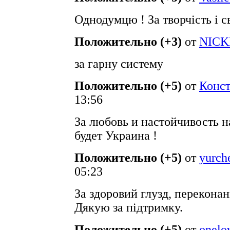
Однодумцю ! За творчість і с
Положительно (+3)
от
NICK
за гарну систему
Положительно (+5)
от
Конст
13:56
За любовь и настойчивость на
будет Украина !
Положительно (+5)
от
yurch
05:23
За здоровий глузд, переконан
Дякую за підтримку.
Положительно (+5)
от
onelo