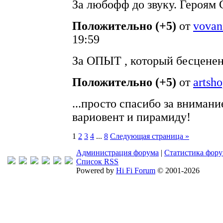
За любофф до звуку. Героям 
Положительно (+5)
от
vovan
19:59
За ОПЫТ , который бесценен 
Положительно (+5)
от
artsh
...просто спасибо за внимани
вариовент и пирамиду!
1
2
3
4
...
8
Следующая страница »
Администрация форума
|
Статистика фор
Список RSS
Powered by
Hi Fi Forum
© 2001-2026