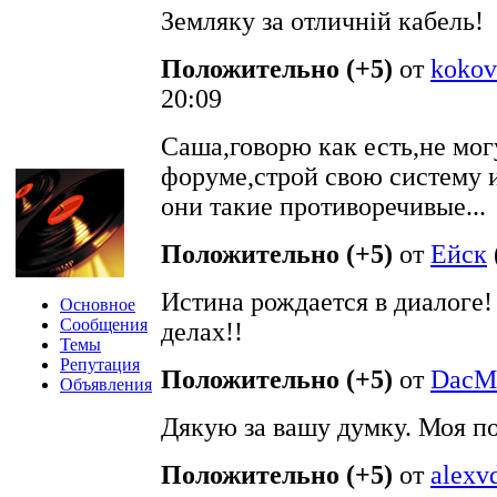
Земляку за отличній кабель!
Положительно (+5)
от
kokov
20:09
Саша,говорю как есть,не мог
форуме,строй свою систему 
они такие противоречивые...
Положительно (+5)
от
Ейск
Истина рождается в диалоге! 
Основное
Сообщения
делах!!
Темы
Репутация
Положительно (+5)
от
DacMa
Объявления
Дякую за вашу думку. Моя по
Положительно (+5)
от
alexv