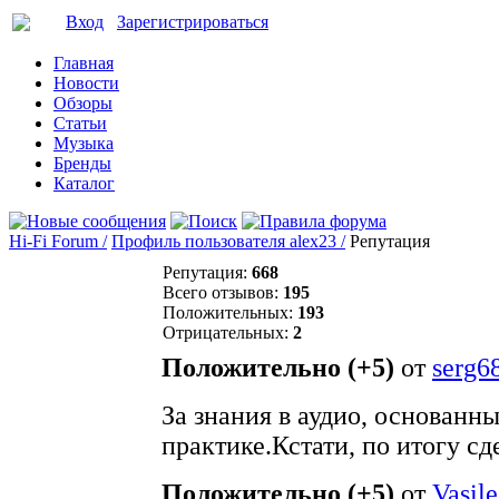
Вход
Зарегистрироваться
Главная
Новости
Обзоры
Статьи
Музыка
Бренды
Каталог
Hi-Fi Forum /
Профиль пользователя alex23 /
Репутация
Репутация:
668
Всего отзывов:
195
Положительных:
193
Отрицательных:
2
Положительно (+5)
от
serg6
За знания в аудио, основанн
практике.Кстати, по итогу с
Положительно (+5)
от
Vasile