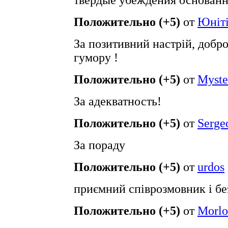
твердые убеждения основанн
Положительно (+5)
от
Юнiт
За позитивний настрій, добро
гумору !
Положительно (+5)
от
Myste
За адекватность!
Положительно (+5)
от
Serge
За пораду
Положительно (+5)
от
urdos
приємний співрозмовник і бе
Положительно (+5)
от
Morlo