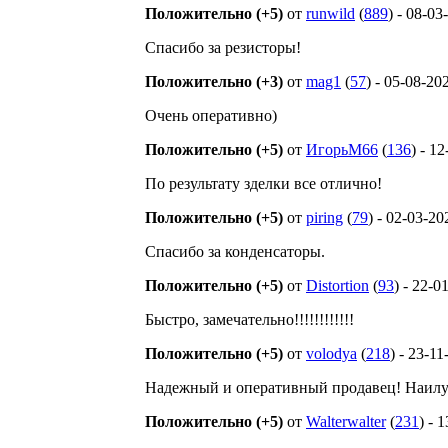
Положительно (+5)
от
runwild
(
889
) - 08-03
Спасибо за резисторы!
Положительно (+3)
от
mag1
(
57
) - 05-08-20
Очень оперативно)
Положительно (+5)
от
ИгорьМ66
(
136
) - 1
По результату зделки все отлично!
Положительно (+5)
от
piring
(
79
) - 02-03-20
Спасибо за конденсаторы.
Положительно (+5)
от
Distortion
(
93
) - 22-0
Быстро, замечательно!!!!!!!!!!!!
Положительно (+5)
от
volodya
(
218
) - 23-1
Надежный и оперативный продавец! Наилу
Положительно (+5)
от
Walterwalter
(
231
) - 