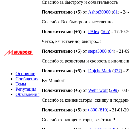
Спасибо за быстроту и обязательность
Положительно (+5)
от
Ashot30000
(
81
) - 2
Спасибо. Все быстро и качественно.
Положительно (+5)
от
PAlex
(
565
) - 17-10-
Четко, качественно, быстро...!
Положительно (+5)
от
stepa3000
(
84
) - 21-0
Спасибо за резисторы и скорость выполнени
Положительно (+5)
от
DojcheMark
(
327
) - 
Основное
Сообщения
By Mundorf.
Темы
Репутация
Положительно (+5)
от
Wehr-wolf
(
299
) - 03
Объявления
Спасибо за конденсаторы, скидку и подарки 
Положительно (+5)
от
t.800
(
819
) - 31-01-2
Спасибо за конденсаторы, зачётные!!!