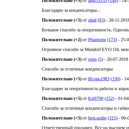
Положительно (+5)
от
aleg55555
(
149
) - 14
Благодарю за конденсаторы...
Положительно (+5)
от
sdail
(
93
) - 28-11-201
Большое спасибо за оперативность. Однозн
Положительно (+2)
от
Phantoms
(
173
) - 25-
Огромное спасибо за Mundorf EVO Oil, мои
Положительно (+3)
от
zeiss
(
5
) - 20-07-2018
Спасибо за отличные конденсаторы
Положительно (+5)
от
Игорь1983
(
330
) - 1
Благодарю за оперативность работы и хоро
Положительно (+5)
от
Kir9790
(
352
) - 01-0
Спасибо за отличные конденсаторы и гибки
Положительно (+5)
от
best.audio
(
315
) - 06
Ответственный продавец. Все на высшем у