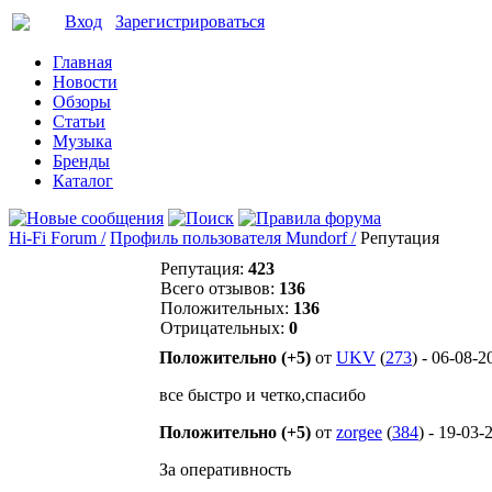
Вход
Зарегистрироваться
Главная
Новости
Обзоры
Статьи
Музыка
Бренды
Каталог
Hi-Fi Forum /
Профиль пользователя Mundorf /
Репутация
Репутация:
423
Всего отзывов:
136
Положительных:
136
Отрицательных:
0
Положительно (+5)
от
UKV
(
273
) - 06-08-2
все быстро и четко,спасибо
Положительно (+5)
от
zorgee
(
384
) - 19-03-
За оперативность