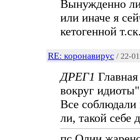
Вынужденно ли,
или иначе я се
кетогенной т.ск.
RE: коронавирус
/ 22-0
ДРЕГ1
Главная 
вокруг идиоты",
Все соблюдали 
ли, такой себе д
пс.Олии жарено