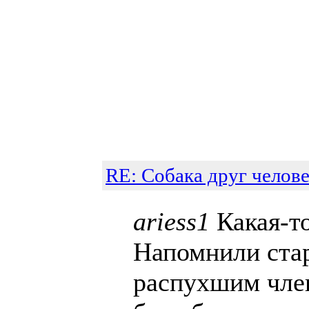
RE: Собака друг челове
ariess1
Какая-то
Напомнили стар
распухшим член