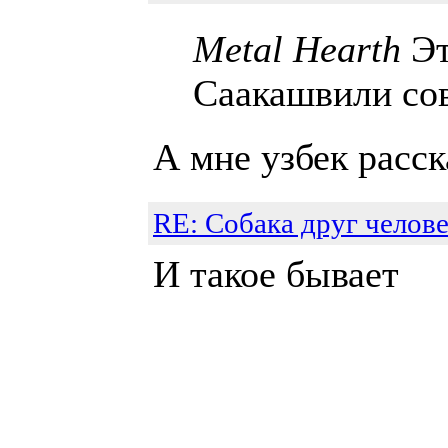
Metal Hearth
Эт
Саакашвили со
А мне узбек расс
RE: Собака друг челове
И такое бывает