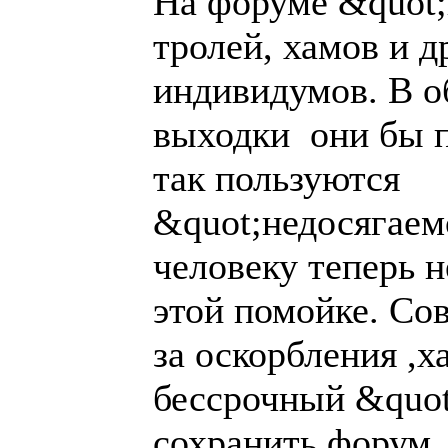
На форуме &quot;
тролей, хамов и 
индивидумов. В о
выходки они бы п
так пользуются
&quot;недосягае
человеку теперь н
этой помойке. Со
за оскорбления ,х
бессрочный &quot
сохранить форум.