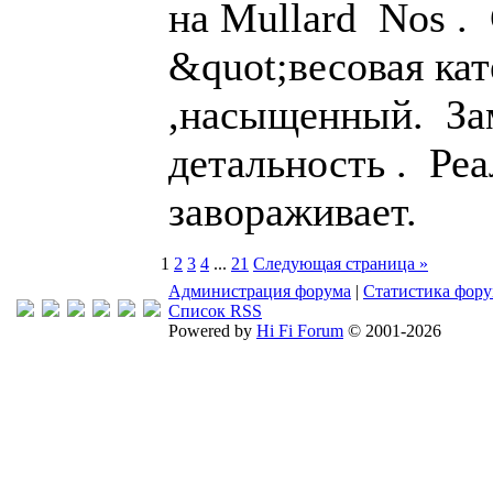
на Mullard Nos .
&quot;весовая ка
,насыщенный. За
детальность . Ре
завораживает.
1
2
3
4
...
21
Следующая страница »
Администрация форума
|
Статистика фор
Список RSS
Powered by
Hi Fi Forum
© 2001-2026