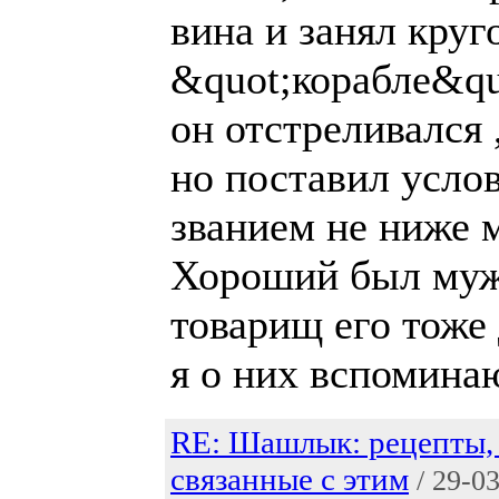
вина и занял кру
&quot;корабле&qu
он отстреливался 
но поставил усло
званием не ниже м
Хороший был мужи
товарищ его тоже 
я о них вспоминаю
RE: Шашлык: рецепты, 
связанные с этим
/ 29-0