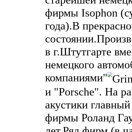
фирмы Isophon (с
года).В прекрасн
состоянии.Произв
в г.Штутгарте вме
немецкого автомо
компаниями"
и "Porsche". На р
акустики главный
фирмы Роланд Гау
лет.Ряд фирм (в ч