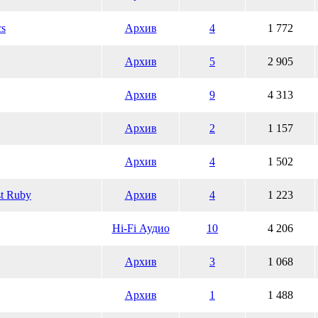
cs
Архив
4
1 772
Архив
5
2 905
Архив
9
4 313
Архив
2
1 157
Архив
4
1 502
t Ruby
Архив
4
1 223
Hi-Fi Аудио
10
4 206
Архив
3
1 068
Архив
1
1 488