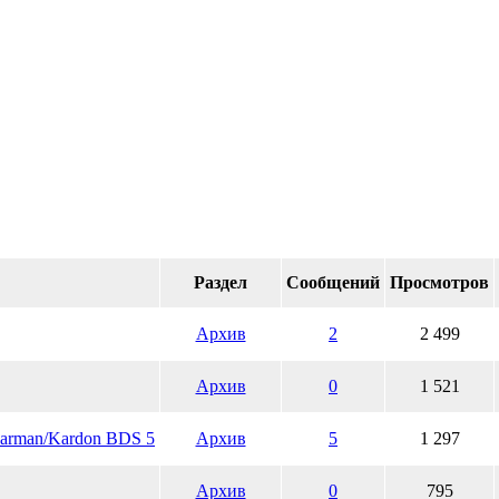
Раздел
Сообщений
Просмотров
Архив
2
2 499
Архив
0
1 521
Harman/Kardon BDS 5
Архив
5
1 297
Архив
0
795