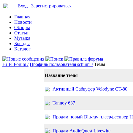
Вход
Зарегистрироваться
Главная
Новости
Обзоры
Статьи
Музыка
Бренды
Каталог
Hi-Fi Forum /
Профиль пользователя schumi /
Темы
Название темы
Активный Сабвуфер Velodyne CT-80
Tannoy 637
Продам новый Blu-ray плеер/ресивер 
Продам AudioQuest Livewire