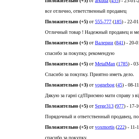
Положительно (+5)
от
arkuda
(
455
) - 25-01-
все отлично, ответственный продавец
Положительно (+5)
от
555-777
(
185
) - 22-0
Отличный товар ! Надежный продавец и ме
Положительно (+5)
от
Валерии
(
841
) - 20-
спасибо за покупку, рекомендую
Положительно (+5)
от
MetalMan
(
1785
) - 0
Спасибо за покупку. Приятно иметь дело.
Положительно (+3)
от
vognebog
(
45
) - 08-1
Дякую за гарні сд!Приємно мати справу з 
Положительно (+5)
от
Serge313
(
977
) - 17-
Порядочный и ответственный продавец, по
Положительно (+5)
от
voxmortis
(
222
) - 11-
спасибо за покупку.