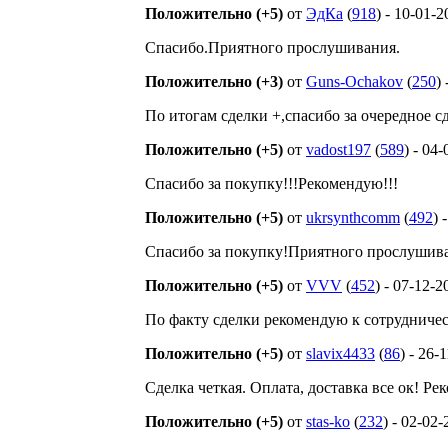
Положительно (+5)
от
ЭдКа
(
918
) - 10-01-
Спасибо.Приятного прослушивания.
Положительно (+3)
от
Guns-Ochakov
(
250
)
По итогам сделки +,спасибо за очередное с
Положительно (+5)
от
vadost197
(
589
) - 04
Спасибо за покупку!!!Рекомендую!!!
Положительно (+5)
от
ukrsynthcomm
(
492
) 
Спасибо за покупку!Приятного прослушив
Положительно (+5)
от
VVV
(
452
) - 07-12-2
По факту сделки рекомендую к сотрудничест
Положительно (+5)
от
slavix4433
(
86
) - 26-
Сделка четкая. Оплата, доставка все ок! Р
Положительно (+5)
от
stas-ko
(
232
) - 02-02