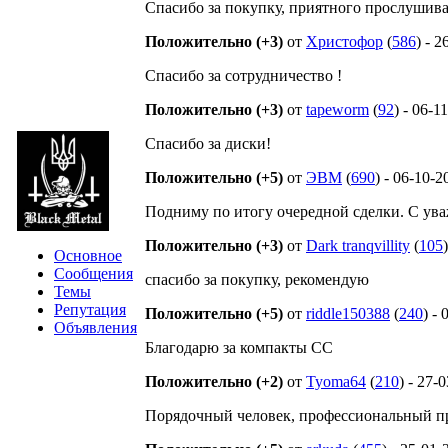
Спасибо за покупку, приятного прослушива
Положительно (+3)
от
Христофор
(
586
) - 
Спасибо за сотрудничество !
Положительно (+3)
от
tapeworm
(
92
) - 06-1
Спасибо за диски!
Положительно (+5)
от
ЭВМ
(
690
) - 06-10-2
Подниму по итогу очередной сделки. С ув
Положительно (+3)
от
Dark tranqvillity
(
105
Основное
Сообщения
спасибо за покупку, рекомендую
Темы
Репутация
Положительно (+5)
от
riddle150388
(
240
) -
Объявления
Благодарю за компакты CC
Положительно (+2)
от
Tyoma64
(
210
) - 27-
Порядочный человек, профессиональный про