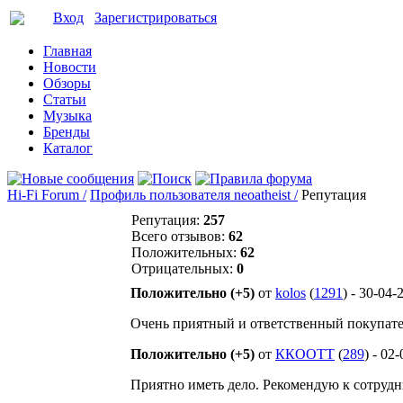
Вход
Зарегистрироваться
Главная
Новости
Обзоры
Статьи
Музыка
Бренды
Каталог
Hi-Fi Forum /
Профиль пользователя neoatheist /
Репутация
Репутация:
257
Всего отзывов:
62
Положительных:
62
Отрицательных:
0
Положительно (+5)
от
kolos
(
1291
) - 30-04-
Очень приятный и ответственный покупател
Положительно (+5)
от
ККООТТ
(
289
) - 02
Приятно иметь дело. Рекомендую к сотрудн