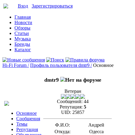
Вход
Зарегистрироваться
Главная
Новости
Обзоры
Статьи
Музыка
Бренды
Каталог
Hi-Fi Forum /
Профиль пользователя dmtr9 /
Основное
dmtr9
Ветеран
Сообщений:
44
Репутация:
5
UID:
25857
Основное
Сообщения
Темы
Ф.И.О:
Андрей
Репутация
Откуда:
Одесса
Объявления